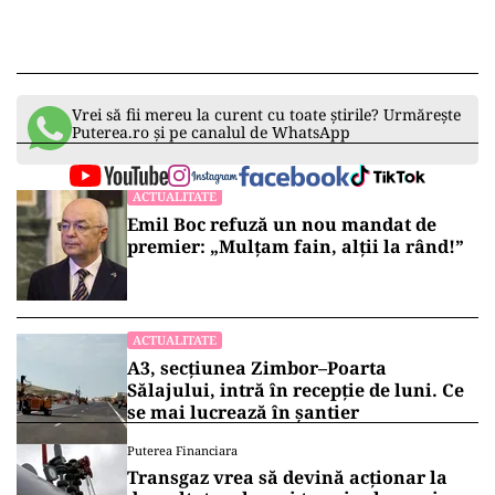
Vrei să fii mereu la curent cu toate știrile? Urmărește
Puterea.ro și pe canalul de WhatsApp
ACTUALITATE
Emil Boc refuză un nou mandat de
premier: „Mulțam fain, alții la rând!”
ACTUALITATE
A3, secțiunea Zimbor–Poarta
Sălajului, intră în recepție de luni. Ce
se mai lucrează în șantier
Puterea Financiara
Transgaz vrea să devină acționar la