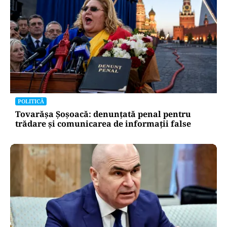
POLITICĂ
Tovarășa Șoșoacă: denunțată penal pentru
trădare și comunicarea de informații false