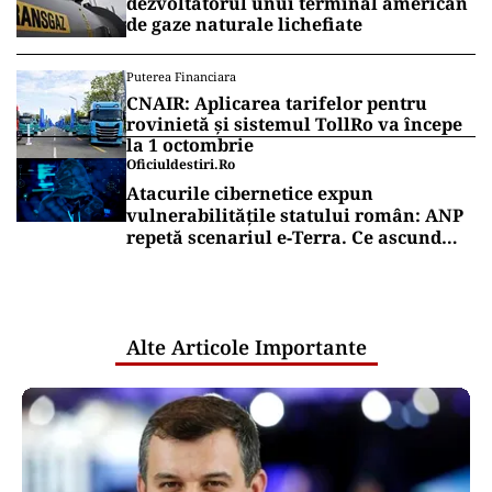
dezvoltatorul unui terminal american
de gaze naturale lichefiate
Puterea Financiara
CNAIR: Aplicarea tarifelor pentru
rovinietă și sistemul TollRo va începe
la 1 octombrie
Oficiuldestiri.ro
Atacurile cibernetice expun
vulnerabilitățile statului român: ANP
repetă scenariul e‑Terra. Ce ascund
comunicările oficiale și cine răspunde
pentru mentenanța IT a instituțiilor
publice
Alte Articole Importante