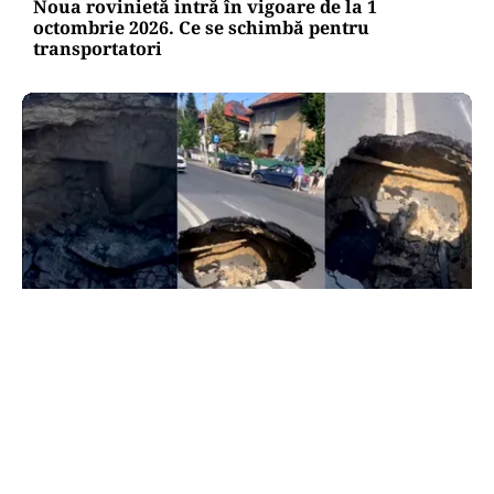
Noua rovinietă intră în vigoare de la 1
octombrie 2026. Ce se schimbă pentru
transportatori
ACTUALITATE
Groapă de trei metri lângă Palatul Cotroceni. O
cântăreață a rămas cu mașina blocata în
mijlocul Capitalei: „Am căzut în groapa asta”