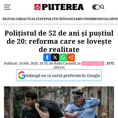
DEZVALUIRI
ACTUALITATE
POLITICĂ
FINANCIAR
ECONOMIE
SOCIAL
OPIN
Polițistul de 52 de ani și puștiul
de 20: reforma care se lovește
de realitate
Publicat: 24 feb. 2026, 19:35, de
Radu Caranfil
, în
,
3172
ACTUALITATE
cititori
Adaugă-ne ca sursă preferată în Google