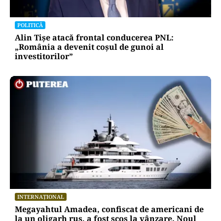
POLITICĂ
Alin Tișe atacă frontal conducerea PNL:
„România a devenit coșul de gunoi al
investitorilor”
INTERNAȚIONAL
Megayahtul Amadea, confiscat de americani de
la un oligarh rus, a fost scos la vânzare. Noul