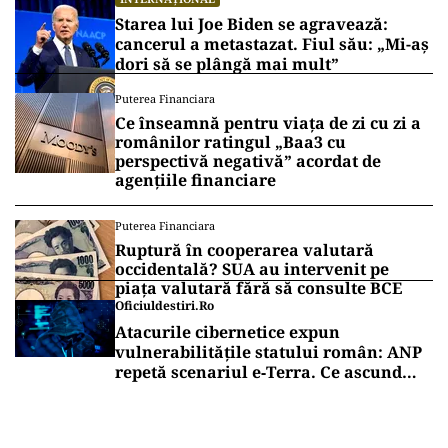
Starea lui Joe Biden se agravează:
cancerul a metastazat. Fiul său: „Mi-aș
dori să se plângă mai mult”
Puterea Financiara
Ce înseamnă pentru viața de zi cu zi a
românilor ratingul „Baa3 cu
perspectivă negativă” acordat de
agențiile financiare
Puterea Financiara
Ruptură în cooperarea valutară
occidentală? SUA au intervenit pe
piața valutară fără să consulte BCE
Oficiuldestiri.ro
Atacurile cibernetice expun
vulnerabilitățile statului român: ANP
repetă scenariul e‑Terra. Ce ascund
comunicările oficiale și cine răspunde
pentru mentenanța IT a instituțiilor
publice