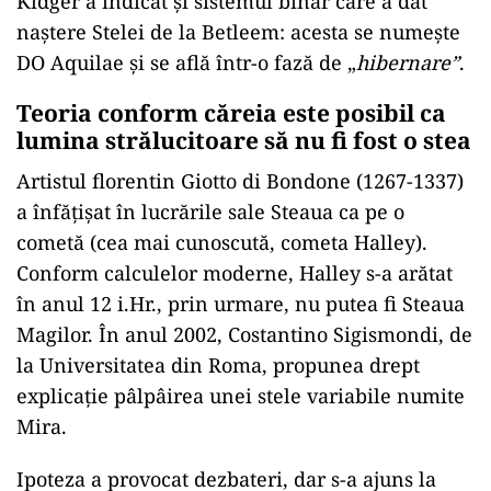
Kidger a indicat şi sistemul binar care a dat
naştere Stelei de la Betleem: acesta se numeşte
DO Aquilae şi se află într-o fază de „
hibernare”
.
Teoria conform căreia este posibil ca
lumina strălucitoare să nu fi fost o stea
Artistul florentin Giotto di Bondone (1267-1337)
a înfăţişat în lucrările sale Steaua ca pe o
cometă (cea mai cunoscută, cometa Halley).
Conform calculelor moderne, Halley s-a arătat
în anul 12 i.Hr., prin urmare, nu putea fi Steaua
Magilor. În anul 2002, Costantino Sigismondi, de
la Universitatea din Roma, propunea drept
explicaţie pâlpâirea unei stele variabile numite
Mira.
Ipoteza a provocat dezbateri, dar s-a ajuns la