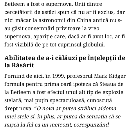
Betleem a fost o supernova. Unii dintre
cercetătorii de astăzi spun că nu ar fi exclus, dar
nici măcar la astronomii din China antică nu s-
au găsit consemnări privitoare la vreo
supernova, apariţie care, dacă ar fi avut loc, ar fi
fost vizibilă de pe tot cuprinsul globului.
Abilitatea de a-i călăuzi pe Înţelepţii de
la Răsărit
Pornind de aici, în 1999, profesorul Mark Kidger
formula pentru prima oară ipoteza că Steaua de
la Betleem a fost efectul unui alt tip de explozie
stelară, mai puţin spectaculoasă, cunoscută
drept nova. “
O nova ar putea străluci aidoma
unei stele şi, în plus, ar putea da senzaţia că se
mişcă la fel ca un meteorit, corespunzând