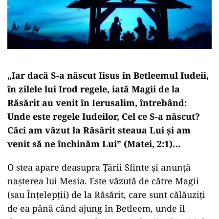
„Iar dacă S-a născut Iisus în Betleemul Iudeii,
în zilele lui Irod regele, iată Magii de la
Răsărit au venit în Ierusalim, întrebând:
Unde este regele Iudeilor, Cel ce S-a născut?
Căci am văzut la Răsărit steaua Lui şi am
venit să ne închinăm Lui” (Matei, 2:1)…
O stea apare deasupra Ţării Sfinte şi anunţă
naşterea lui Mesia. Este văzută de către Magii
(sau Înţelepţii) de la Răsărit, care sunt călăuziţi
de ea până când ajung în Betleem, unde îl