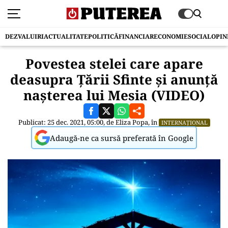
DEZVALUIRI
ACTUALITATE
POLITICĂ
FINANCIAR
ECONOMIE
SOCIAL
OPIN
Povestea stelei care apare
deasupra Ţării Sfinte şi anunţă
naşterea lui Mesia (VIDEO)
Publicat: 25 dec. 2021, 05:00, de
Eliza Popa
, în
INTERNAȚIONAL
Adaugă-ne ca sursă preferată în Google