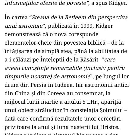
informaţiilor oferite de poveste”
, a spus Kidger.
În cartea “
Steaua de la Betleem din perspectiva
unui astronom
”, publicată în 1999, Kidger
demonstrează că o nova corespunde
elementelor-cheie din povestea biblică – de la
înfăţişarea de simplă stea, până la abilitatea de
a-i călăuzi pe Înţelepţii de la Răsărit -“
care
aveau cunoştinţe remarcabile (inclusiv pentru
timpurile noastre) de astronomie
”, pe lungul lor
drum din Persia in Iudeea. Iar astronomii antici
din China şi din Coreea au consemnat, la
mijlocul lunii martie a anului 5 i.Hr., apariţia
unui obiect strălucitor în constelaţia Şoimului –
dată care confirmă rezultatele unor cercetări
privitoare la anul şi luna naşterii lui Hristos.