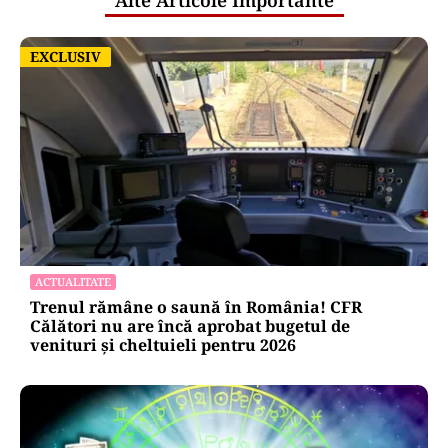
Alte Articole Importante
EXCLUSIV
EXCLUSIV
ACTUALITATE
Trenul rămâne o saună în România! CFR
Călători nu are încă aprobat bugetul de
venituri și cheltuieli pentru 2026