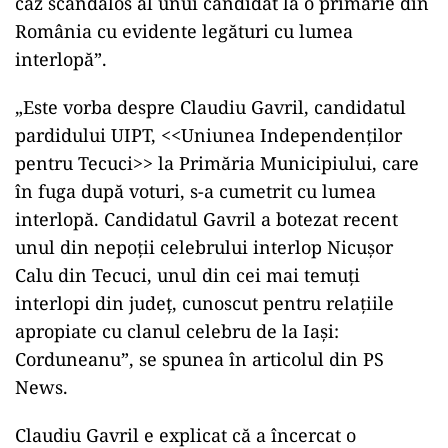
caz scandalos al unui candidat la o primărie din
România cu evidente legături cu lumea
interlopă”.
„Este vorba despre Claudiu Gavril, candidatul
pardidului UIPT, <<Uniunea Independenţilor
pentru Tecuci>> la Primăria Municipiului, care
în fuga după voturi, s-a cumetrit cu lumea
interlopă. Candidatul Gavril a botezat recent
unul din nepoții celebrului interlop Nicușor
Calu din Tecuci, unul din cei mai temuți
interlopi din județ, cunoscut pentru relațiile
apropiate cu clanul celebru de la Iași:
Corduneanu”, se spunea în articolul din PS
News.
Claudiu Gavril e explicat că a încercat o