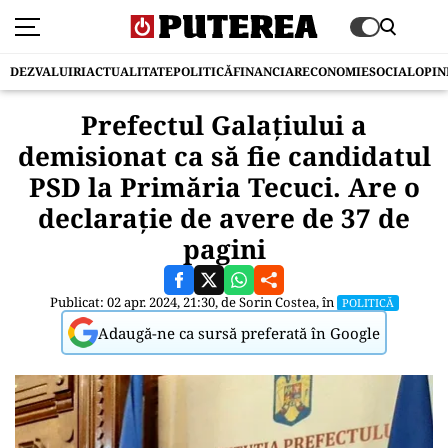
DEZVALUIRI
ACTUALITATE
POLITICĂ
FINANCIAR
ECONOMIE
SOCIAL
OPIN
Prefectul Galaţiului a
demisionat ca să fie candidatul
PSD la Primăria Tecuci. Are o
declarație de avere de 37 de
pagini
Publicat: 02 apr. 2024, 21:30, de
Sorin Costea
, în
POLITICĂ
Adaugă-ne ca sursă preferată în Google