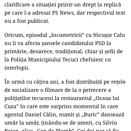
clarificare a situației printr-un drept la replică
pe care l-a adresat PS News, dar respectivul text
nu a fost publicat.
Oricum, episodul „încumetririi” cu Nicușor Calu
nu îi va afecta șansele candidatului PSD la
primărie, deoarece, tradițional, chiar și șefii de
la Poliția Municipiului Tecuci chefuiesc cu
interlopii.
În urmă cu câțiva ani, a fost distribuită pe rețele
de socializare o filmare de la o petrecere a
polițiștilor tecuceni la restaurantul „Ocaua lui
Cuza” în care este surprins momentul în care
agentul Daniel Călin, numit și „Buric” dansează
umăr la umăr, ținându-se de umeri, cu Silviu
Bejan, alias „Cap de Plumb”. Cei doi par să fie