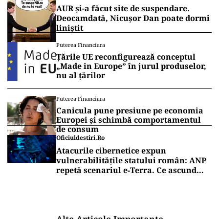
AUR și-a făcut site de suspendare.
Deocamdată, Nicușor Dan poate dormi
liniștit
Puterea Financiara
Țările UE reconfigurează conceptul
„Made in Europe” în jurul produselor,
nu al țărilor
Puterea Financiara
Canicula pune presiune pe economia
Europei și schimbă comportamentul
de consum
Oficiuldestiri.ro
Atacurile cibernetice expun
vulnerabilitățile statului român: ANP
repetă scenariul e‑Terra. Ce ascund
comunicările oficiale și cine răspunde
pentru mentenanța IT a instituțiilor
publice