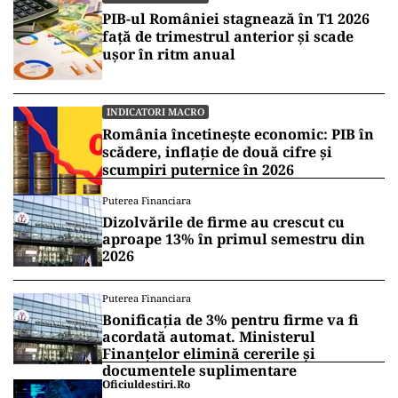
PIB-ul României stagnează în T1 2026
față de trimestrul anterior și scade
ușor în ritm anual
INDICATORI MACRO
România încetinește economic: PIB în
scădere, inflație de două cifre și
scumpiri puternice în 2026
Puterea Financiara
Dizolvările de firme au crescut cu
aproape 13% în primul semestru din
2026
Puterea Financiara
Bonificația de 3% pentru firme va fi
acordată automat. Ministerul
Finanțelor elimină cererile și
documentele suplimentare
Oficiuldestiri.ro