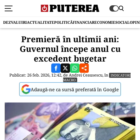
DEZVALUIRI
ACTUALITATE
POLITICĂ
FINANCIAR
ECONOMIE
SOCIAL
OPIN
Premieră în ultimii ani:
Guvernul începe anul cu
excedent bugetar
Publicat: 26 feb. 2026, 12:42, de
Andrei Ceausescu
, în
INDICATORI
MACRO
Adaugă-ne ca sursă preferată în Google