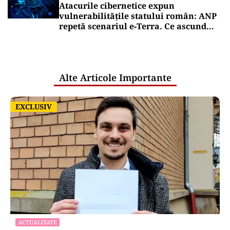
Atacurile cibernetice expun
vulnerabilitățile statului român: ANP
repetă scenariul e‑Terra. Ce ascund
comunicările oficiale și cine răspunde
pentru mentenanța IT a instituțiilor
publice
Alte Articole Importante
EXCLUSIV
EXCLUSIV
ACTUALITATE