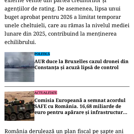
externe venite din partea creditorilor și
agențiilor de rating. De asemenea, lipsa unui
buget aprobat pentru 2026 a limitat temporar
unele cheltuieli, care au rămas la nivelul mediei
lunare din 2025, contribuind la menținerea
echilibrului.
POLITICĂ
AUR duce la Bruxelles cazul dronei din
Constanța și acuză lipsă de control
ACTUALITATE
Comisia Europeanã a semnat acordul
SAFE cu România. 16,68 miliarde de
euro pentru apãrare și infrastructurã
strategicã
România derulează un plan fiscal pe șapte ani