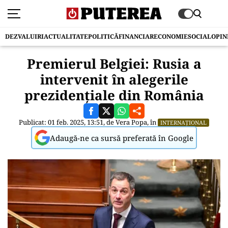
DEZVALUIRI
ACTUALITATE
POLITICĂ
FINANCIAR
ECONOMIE
SOCIAL
OPIN
Premierul Belgiei: Rusia a
intervenit în alegerile
prezidențiale din România
Publicat: 01 feb. 2025, 13:51, de
Vera Popa
, în
INTERNAȚIONAL
Adaugă-ne ca sursă preferată în Google