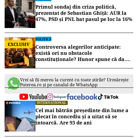
Primul sondaj din criza politică,
prezentat de Sebastian Ghiță: AUR la
47%, PSD și PNL bat pasul pe loc la 16%
POLITICĂ
EXCLUSIV
Controversa alegerilor anticipate:
există ori nu obstacole
constituționale? Hunor spune că da.
Tudorel Toader ne lămurește
Vrei să fii mereu la curent cu toate știrile? Urmărește
Puterea.ro și pe canalul de WhatsApp
INTERNAȚIONAL
Cel mai bătrân președinte din lume a
plecat în concediu și a uitat să se
întoarcă. Are 93 de ani