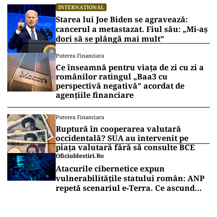
INTERNAȚIONAL
Starea lui Joe Biden se agravează:
cancerul a metastazat. Fiul său: „Mi-aș
dori să se plângă mai mult”
Puterea Financiara
Ce înseamnă pentru viața de zi cu zi a
românilor ratingul „Baa3 cu
perspectivă negativă” acordat de
agențiile financiare
Puterea Financiara
Ruptură în cooperarea valutară
occidentală? SUA au intervenit pe
piața valutară fără să consulte BCE
Oficiuldestiri.ro
Atacurile cibernetice expun
vulnerabilitățile statului român: ANP
repetă scenariul e‑Terra. Ce ascund
comunicările oficiale și cine răspunde
pentru mentenanța IT a instituțiilor