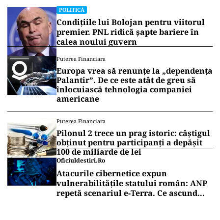
POLITICĂ
Condițiile lui Bolojan pentru viitorul
premier. PNL ridică șapte bariere în
calea noului guvern
Puterea Financiara
Europa vrea să renunțe la „dependența
Palantir”. De ce este atât de greu să
înlocuiască tehnologia companiei
americane
Puterea Financiara
Pilonul 2 trece un prag istoric: câștigul
obținut pentru participanți a depășit
100 de miliarde de lei
Oficiuldestiri.ro
Atacurile cibernetice expun
vulnerabilitățile statului român: ANP
repetă scenariul e‑Terra. Ce ascund
comunicările oficiale și cine răspunde
pentru mentenanța IT a instituțiilor