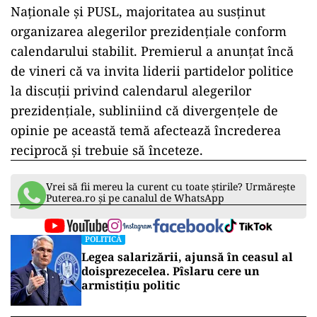
Naționale și PUSL, majoritatea au susținut
organizarea alegerilor prezidențiale conform
calendarului stabilit. Premierul a anunțat încă
de vineri că va invita liderii partidelor politice
la discuții privind calendarul alegerilor
prezidențiale, subliniind că divergențele de
opinie pe această temă afectează încrederea
reciprocă și trebuie să înceteze.
Vrei să fii mereu la curent cu toate știrile? Urmărește
Puterea.ro și pe canalul de WhatsApp
POLITICĂ
Legea salarizării, ajunsă în ceasul al
doisprezecelea. Pîslaru cere un
armistițiu politic