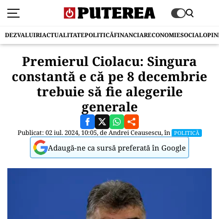
DEZVALUIRI
ACTUALITATE
POLITICĂ
FINANCIAR
ECONOMIE
SOCIAL
OPIN
Premierul Ciolacu: Singura
constantă e că pe 8 decembrie
trebuie să fie alegerile
generale
Publicat: 02 iul. 2024, 10:05, de
Andrei Ceausescu
, în
POLITICĂ
Adaugă-ne ca sursă preferată în Google