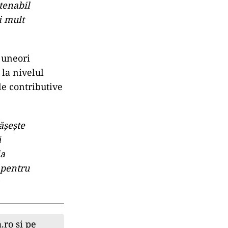
in alte țări
65 de ani, în
r și că
rata medie în
erioada activă
te, e
stenabil
i mult