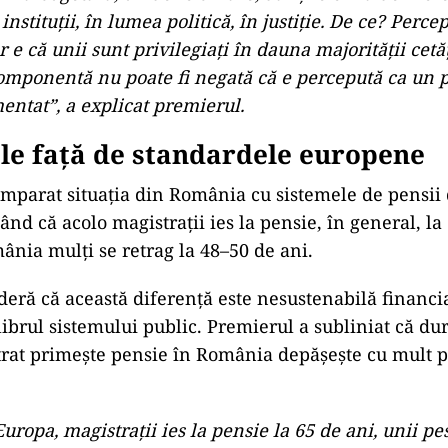
ea socială, cauza crizei de încred
bit și despre impactul social al acestei decizii, exp
ilor speciale nu este decât una financiară, ci și una
nia trece printr-o criză bugetară, dar și printr-o cr
stituțiile statului, iar diferențele dintre categoriile 
mulțumirea populației.
 subliniat că percepția publică este aceea că anumite
etrimentul majorității contribuabililor și că această 
eîncrederea generalizată.
iză bugetară, un deficit mare, dar și o criză de încr
instituții, în lumea politică, în justiție. De ce? Percep
r e că unii sunt privilegiați în dauna majorității cetă
omponentă nu poate fi negată că e percepută ca un p
ntat”, a explicat premierul.