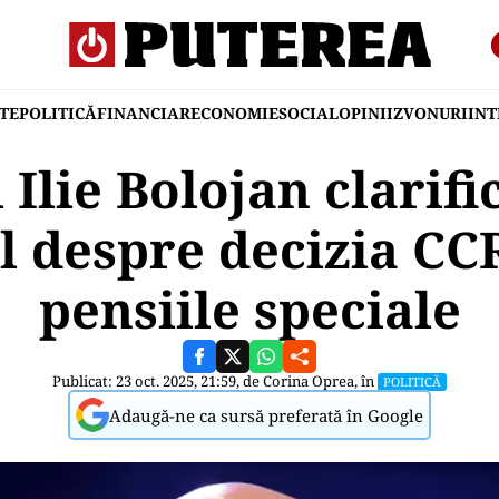
TE
POLITICĂ
FINANCIAR
ECONOMIE
SOCIAL
OPINII
ZVONURI
IN
Ilie Bolojan clarific
 despre decizia CC
pensiile speciale
Publicat: 23 oct. 2025, 21:59, de
Corina Oprea
, în
POLITICĂ
Adaugă-ne ca sursă preferată în Google