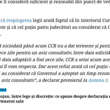
re îl consideră suficient și rezonabil din punct de ve
ad
 că respingerea
legii arată faptul că în interiorul Cur