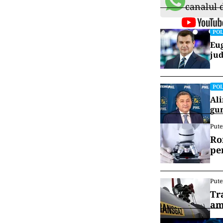
El a reamintit 
salariul avut î
ultimului venit
rămân mari.
„În toată 
70% din câ
înseamnă 
ultimilor
mine au fo
premierul
Vrei să f
canalul
POL
Eug