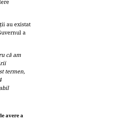
dere
ții au existat