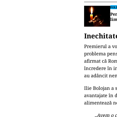
opinii diverge
acționat corect
„Pentru c
așteptat z
avizului ș
pe care no
judecător
pentru un 
POLI
Bol
par
POLI
Per
lim