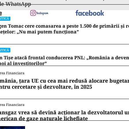
că, în anii anteriori, pensiile magistraților depășea
n activitate, situație corectată parțial prin plafonarea
 obținut. Cu toate acestea, diferențele față de pensii
Europa, nicio pensie în sistemul judecătoresc nu dep
știgurile din ultimii cinci ani. O pensie contributiv
între 50% din media ultimilor ani, 55-58% din med
 ani. Aceste standarde de bun simț la nivel european
st o bornă. Eu nu îmi bat joc de cetățeni”, a adăugat
.
ii mereu la curent cu toate știrile? Urmărește Puterea
 de WhatsApp
ITICĂ
en Tomac cere comasarea a peste 1.500 de primării și 