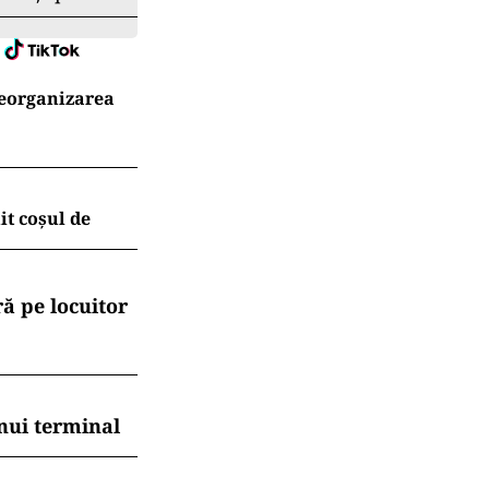
u uneori
 la nivelul
le contributive
ășește
ă
ia
 pentru
.ro și pe
reorganizarea