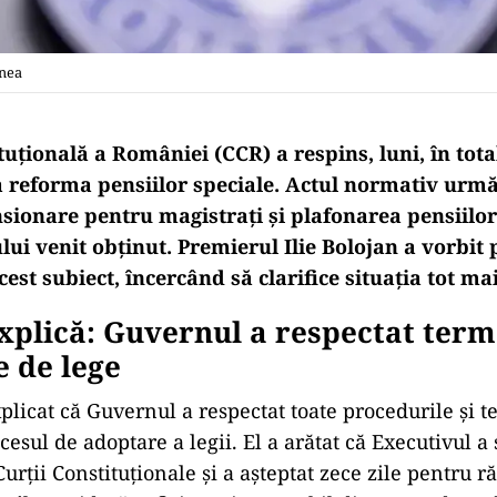
anea
uțională a României (CCR) a respins, luni, în total
 reforma pensiilor speciale. Actul normativ urmă
nsionare pentru magistrați și plafonarea pensiilor
lui venit obținut. Premierul Ilie Bolojan a vorbit
est subiect, încercând să clarifice situația tot ma
xplică: Guvernul a respectat ter
 de lege
plicat că Guvernul a respectat toate procedurile și 
ocesul de adoptare a legii. El a arătat că Executivul a 
Curții Constituționale și a așteptat zece zile pentru r