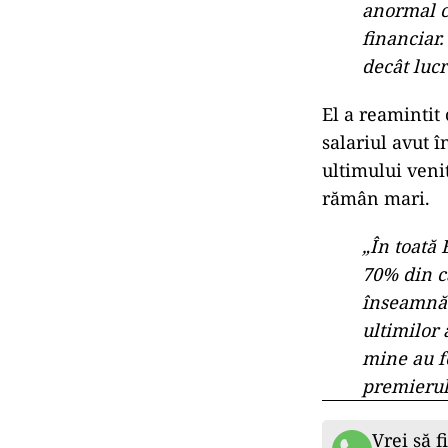
Diferențe
Premierul a co
europene, arătâ
timp ce în Rom
Oficialul consi
afectează echi
care un magist
de muncă.
„În toată 
anormal ca
financiar
decât lucr