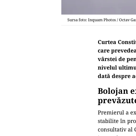
Sursa foto: Inquam Photos / Octav G
Curtea Constit
care prevedea
vârstei de pe
nivelul ultimu
dată despre ac
Bolojan e
prevăzute
Premierul a ex
stabilite în pr
consultativ al 