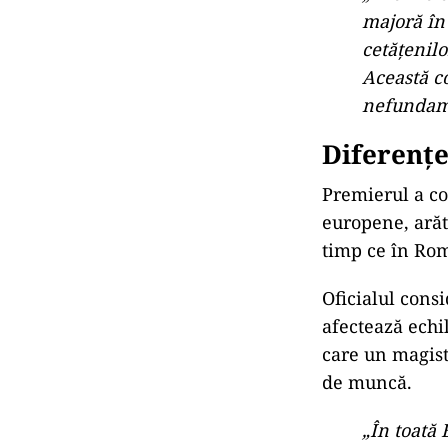
Inechitat
Premierul a vor
problema pensi
afirmat că Româ
încredere în in
au adâncit ne
Ilie Bolojan a
avantajate în d
alimentează n
„Avem o cr
majoră în 
cetățenilo
Această c
nefundame