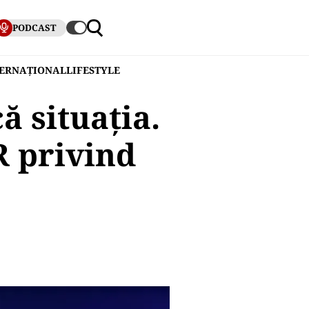
PODCAST
TERNAȚIONAL
LIFESTYLE
ă situația.
R privind