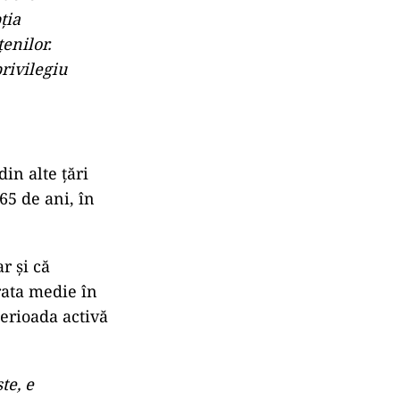
ere
licând că
 morală. El a
iză de
de beneficiari
 grupuri sunt
situație
edere
ția
țenilor.
rivilegiu