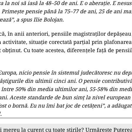
le față de standardele europene
mparat situația din România cu sistemele de pensii d
nd că acolo magistrații ies la pensie, în general, la 
ânia mulți se retrag la 48–50 de ani.
deră că această diferență este nesustenabilă financia
librul sistemului public. Premierul a subliniat că du
rat primește pensie în România depășește cu mult p
Europa, magistrații ies la pensie la 65 de ani, unii pes
 la noi să iasă la 48–50 de ani. E o aberație. E nesu
. Primește pensie până la 75–77 de ani, 25 de ani ma
ează”, a spus Ilie Bolojan.