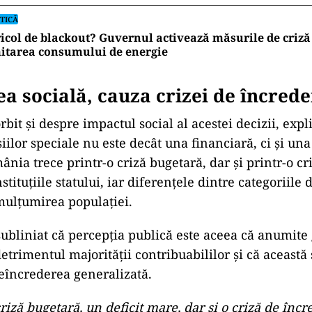
nte și că cel puțin patru judecători au considerat că
.
ă niciodată până acum CCR nu a dat termene și pent
ece zile pentru un aviz consultativ, între data solicită
i data adoptării a fost zece zile, CCR a setat acum ac
i îl vom respecta. Dar acest refuz arată că cel puțin 
i au considerat că Guvernul a așteptat un timp rezon
aviz consultativ”, a declarat premierul la
Antena 3.
TICĂ
ojan, între lege și discreție: ce spune despre declarația
tenerei sale
TICĂ
icol de blackout? Guvernul activează măsurile de criză 
itarea consumului de energie