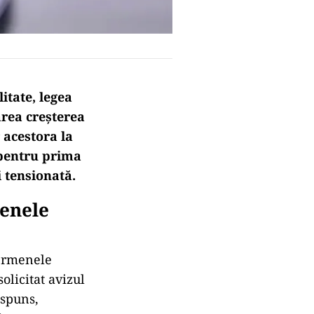
itate, legea
rea creșterea
 acestora la
 pentru prima
i tensionată.
menele
termenele
solicitat avizul
ăspuns,