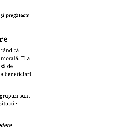
 Guvernul a
ru că am
rii
est termen,
4
abil
 de avere a
și pregătește