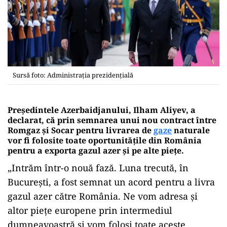
Sursă foto: Administrația prezidențială
Preşedintele Azerbaidjanului, Ilham Aliyev, a
declarat, că prin semnarea unui nou contract între
Romgaz şi Socar pentru livrarea de
gaze
naturale
vor fi folosite toate oportunităţile din România
pentru a exporta gazul azer şi pe alte pieţe
.
„Intrăm într-o nouă fază. Luna trecută, în
Bucureşti, a fost semnat un acord pentru a livra
gazul azer către România. Ne vom adresa şi
altor pieţe europene prin intermediul
dumneavoastră şi vom folosi toate aceste