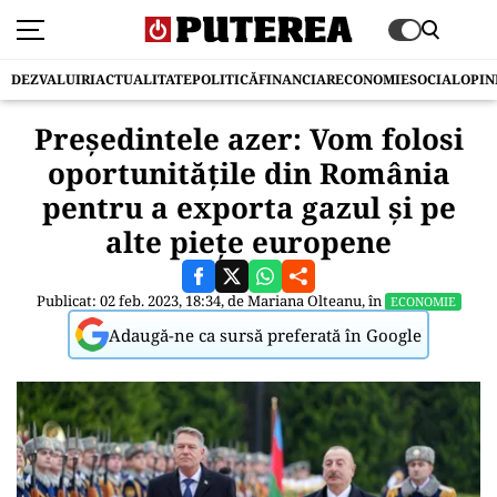
DEZVALUIRI
ACTUALITATE
POLITICĂ
FINANCIAR
ECONOMIE
SOCIAL
OPIN
Președintele azer: Vom folosi
oportunitățile din România
pentru a exporta gazul și pe
alte piețe europene
Publicat: 02 feb. 2023, 18:34, de
Mariana Olteanu
, în
ECONOMIE
Adaugă-ne ca sursă preferată în Google