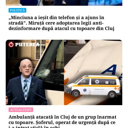
POLITICĂ
„Minciuna a ieșit din telefon și a ajuns în
stradă”. Miruță cere adoptarea legii anti-
dezinformare după atacul cu topoare din Cluj
ACTUALITATE
Ambulanță atacată în Cluj de un grup înarmat
cu topoare. Șoferul, operat de urgență după ce
i-a intrat sticlă în ochi