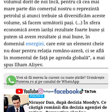
volumul dorit de noi încă, pentru că cea mai
mare parte din comerţul nostru o reprezintă
petrolul şi atunci trebuie să diversificăm aceste
volume, să facem următorii paşi. (…) În sfera
economică avem iarăşi rezultate foarte bune şi
putem să avem rezultate şi mai bune, în
domeniul
energiei,
care este un element cheie
nu doar pentru relaţia româno-azeră, ci se află
în momentul de faţă pe agenda globală”, a mai
spus Ilham Aliyev.
Vrei să fii mereu la curent cu toate știrile? Urmărește
Puterea.ro și pe canalul de WhatsApp
POLITICĂ
Nicușor Dan, după decizia Moody’s. Ce
câștigă românii din decizia agenției de