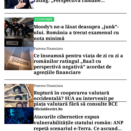
rating: „Perspectiva rămâne
rezervată”
ECONOMIE
Moody’s ne-a lăsat deasupra „junk”-
ului. România a trecut examenul cu
nota minimă
Puterea Financiara
Ce înseamnă pentru viața de zi cu zi a
românilor ratingul „Baa3 cu
perspectivă negativă” acordat de
agențiile financiare
Puterea Financiara
Ruptură în cooperarea valutară
occidentală? SUA au intervenit pe
piața valutară fără să consulte BCE
Oficiuldestiri.ro
Atacurile cibernetice expun
vulnerabilitățile statului român: ANP
repetă scenariul e‑Terra. Ce ascund