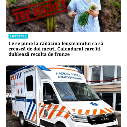
LIFESTYLE
Locul din România unde trotinetele vor fi
interzise în parcuri. Cine riscă amenzi de până
la 5.000 de lei
LIFESTYLE
Ce se pune la rădăcina leușteanului ca să