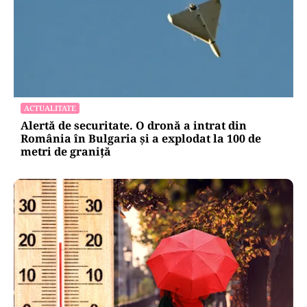
LIFESTYLE
Reguli noi la vamă: Câte țigări și cât alcool mai
poți aduce din Bulgaria cu sacoșa