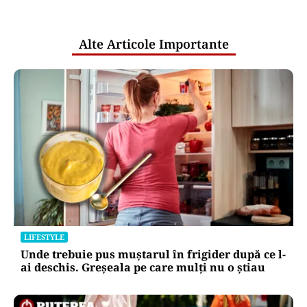
Puterea Financiara
România intră în jocul marilor puteri
pentru uraniul blocat în Niger. Miza:
un stoc de peste 1.000 de tone
Puterea Financiara
Impactul economic al verii infernale
europene: căldura extremă începe să
lovească direct economia
Oficiuldestiri.ro
Atacurile cibernetice expun
vulnerabilitățile statului român: ANP
repetă scenariul e‑Terra. Ce ascund
comunicările oficiale și cine răspunde
pentru mentenanța IT a instituțiilor
publice
Alte Articole Importante