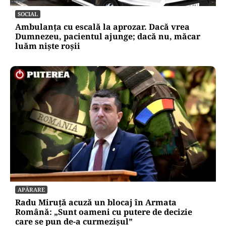
crească de doi metri. Calendarul care îți
dublează recolta de frunze
SOCIAL
Ambulanța cu escală la aprozar. Dacă vrea
Dumnezeu, pacientul ajunge; dacă nu, măcar
luăm niște roșii