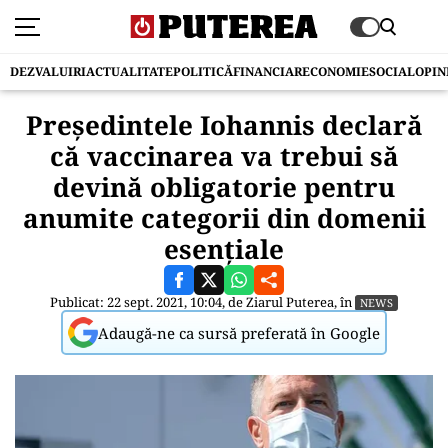
DEZVALUIRI
ACTUALITATE
POLITICĂ
FINANCIAR
ECONOMIE
SOCIAL
OPIN
Președintele Iohannis declară
că vaccinarea va trebui să
devină obligatorie pentru
anumite categorii din domenii
esențiale
Publicat: 22 sept. 2021, 10:04, de
Ziarul Puterea
, în
NEWS
Adaugă-ne ca sursă preferată în Google