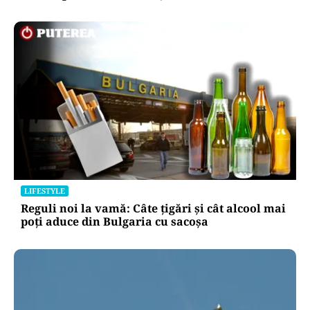
APĂRARE
Radu Miruță acuză un blocaj în Armata
Română: „Sunt oameni cu putere de decizie
care se pun de-a curmezișul”