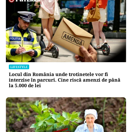
LIFESTYLE
Unde trebuie pus muștarul în frigider după ce l-
ai deschis. Greșeala pe care mulți nu o știau