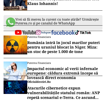
Preşedintele Klaus Iohannis conduce, de marţi
până joi, delegaţia României la segmentul la
nivel înalt al celei de-a 76-a sesiuni a Adunării
Generale a ONU, care are loc la New York.
DEZVĂLUIRI
Ambasadorul Rusiei la ONU, Vasili
Nebenzia: Președintele României este
Klaus Iohannis!
Vrei să fii mereu la curent cu toate știrile? Urmărește
Puterea.ro și pe canalul de WhatsApp