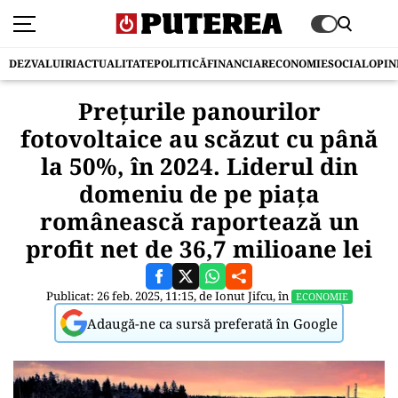
DEZVALUIRI
ACTUALITATE
POLITICĂ
FINANCIAR
ECONOMIE
SOCIAL
OPIN
Prețurile panourilor
fotovoltaice au scăzut cu până
la 50%, în 2024. Liderul din
domeniu de pe piaţa
românească raportează un
profit net de 36,7 milioane lei
Publicat: 26 feb. 2025, 11:15, de
Ionut Jifcu
, în
ECONOMIE
Adaugă-ne ca sursă preferată în Google