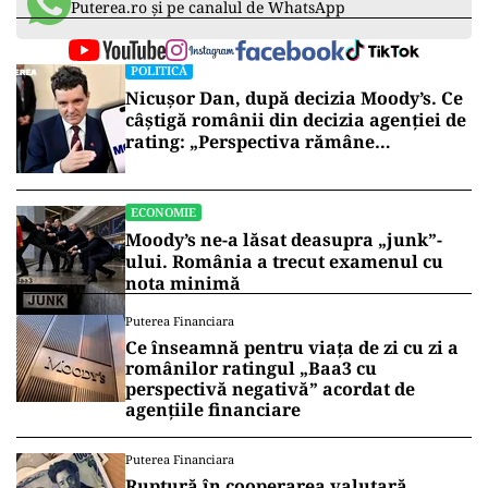
Puterea.ro și pe canalul de WhatsApp
POLITICĂ
Nicușor Dan, după decizia Moody’s. Ce
câștigă românii din decizia agenției de
rating: „Perspectiva rămâne
rezervată”
ECONOMIE
Moody’s ne-a lăsat deasupra „junk”-
ului. România a trecut examenul cu
nota minimă
Puterea Financiara
Ce înseamnă pentru viața de zi cu zi a
românilor ratingul „Baa3 cu
perspectivă negativă” acordat de
agențiile financiare
Puterea Financiara
Ruptură în cooperarea valutară