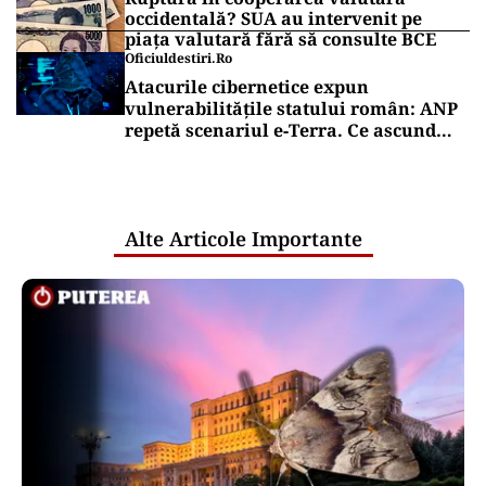
occidentală? SUA au intervenit pe
piața valutară fără să consulte BCE
Oficiuldestiri.ro
Atacurile cibernetice expun
vulnerabilitățile statului român: ANP
repetă scenariul e‑Terra. Ce ascund
comunicările oficiale și cine răspunde
pentru mentenanța IT a instituțiilor
publice
Alte Articole Importante