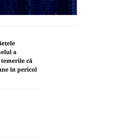
iețele
aelul a
 temerile că
une în pericol