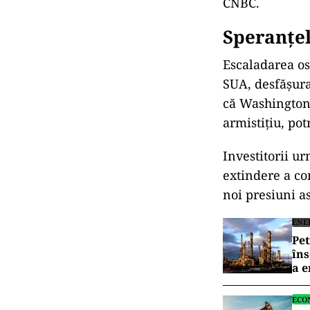
CNBC.
Speranțel
Escaladarea ost
SUA, desfășura
că Washingtonu
armistițiu, pot
Investitorii ur
extindere a co
noi presiuni as
ENE
Pet
îns
a e
ECO