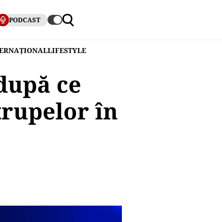
PODCAST
TERNAȚIONAL
LIFESTYLE
 după ce
trupelor în