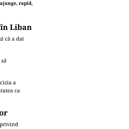
 ajunge, rapid,
în Liban
l că a dat
 să
cizia a
itatea ca
or
 privind