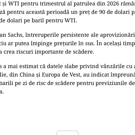
t și WTI pentru trimestrul al patrulea din 2026 rămân
ă pentru această perioadă un preț de 90 de dolari p
 de dolari pe baril pentru WTI.
n Sachs, întreruperile persistente ale aprovizionării
iu ar putea împinge prețurile în sus. În același timp,
ea crea riscuri importante de scădere.
a mai estimat că datele slabe privind vânzările c
ilie, din China și Europa de Vest, au indicat împreu
barili pe zi de risc de scădere pentru previziunile d
a.