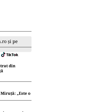
.ro și pe
trat din
ţă
Miruță: „Este o