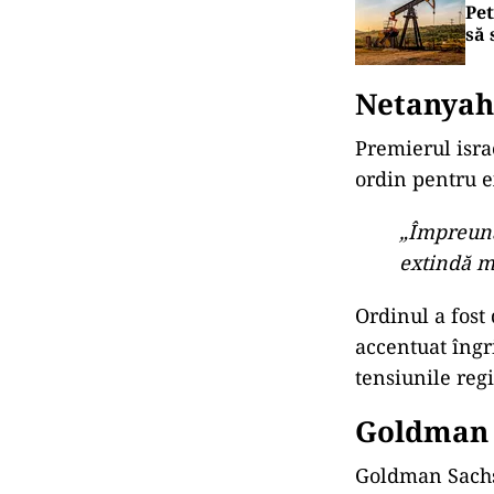
Pet
să 
Netanyah
Premierul isra
ordin pentru e
„Împreună 
extindă m
Ordinul a fost 
accentuat îngri
tensiunile reg
Goldman S
Goldman Sachs 