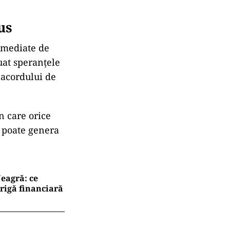
us
e mediate de
uat speranțele
 acordului de
în care orice
i poate genera
eagră: ce
rigă financiară