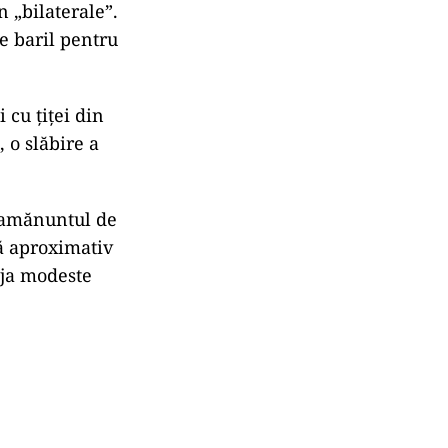
 „bilaterale”.
e baril pentru
 cu țiței din
 o slăbire a
u amănuntul de
nă aproximativ
eja modeste