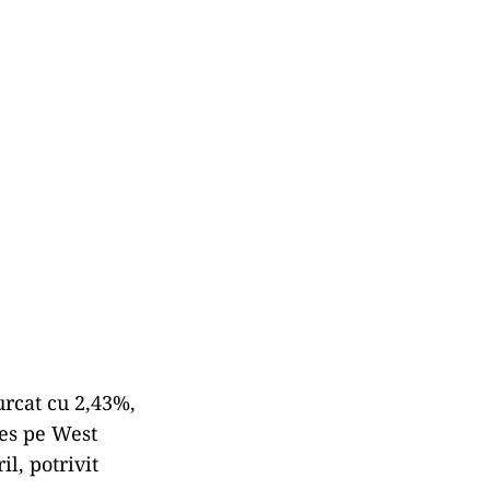
urcat cu 2,43%,
res pe West
l, potrivit