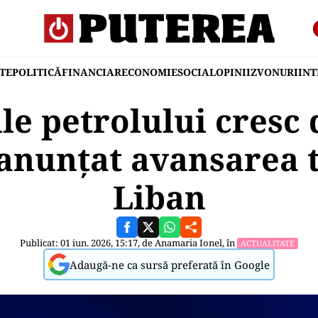
TE
POLITICĂ
FINANCIAR
ECONOMIE
SOCIAL
OPINII
ZVONURI
IN
le petrolului cresc
 anunțat avansarea 
Liban
Publicat: 01 iun. 2026, 15:17, de
Anamaria Ionel
, în
ACTUALITATE
Adaugă-ne ca sursă preferată în Google