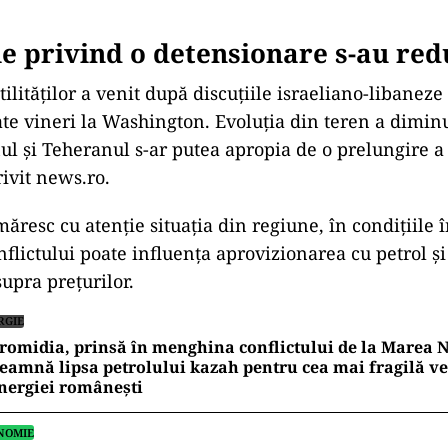
e privind o detensionare s-au red
ilităților a venit după discuțiile israeliano-libanez
te vineri la Washington. Evoluția din teren a dimin
l și Teheranul s-ar putea apropia de o prelungire a
rivit news.ro.
măresc cu atenție situația din regiune, în condițiile 
nflictului poate influența aprovizionarea cu petrol ș
upra prețurilor.
RGIE
romidia, prinsă în menghina conflictului de la Marea N
eamnă lipsa petrolului kazah pentru cea mai fragilă ve
nergiei românești
NOMIE