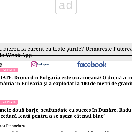
ad
ii mereu la curent cu toate știrile? Urmărește Puterea
 de WhatsApp
UALITATE
ATE: Drona din Bulgaria este ucraineană/ O dronă a in
ânia în Bulgaria şi a explodat la 100 de metri de grani
UALITATE
mele două barje, scufundate cu succes în Dunăre. Radu 
cedură lentă pentru a se așeza cât mai bine”
rea Financiara