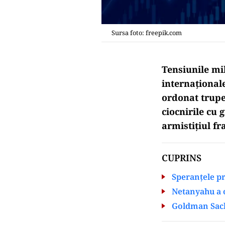
Sursa foto: freepik.com
Tensiunile mil
internaționale
ordonat trupe
ciocnirile cu 
armistițiul fr
CUPRINS
Speranțele pr
Netanyahu a 
Goldman Sach