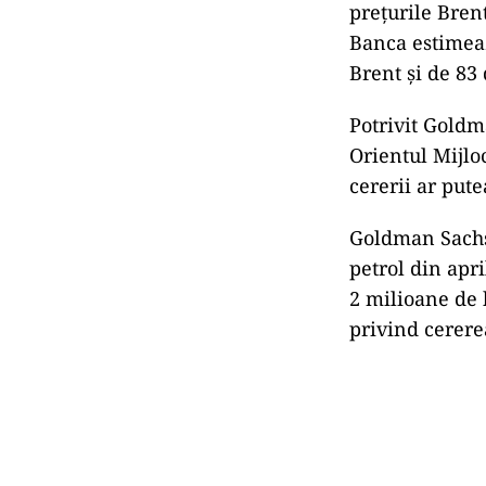
prețurile Bren
Banca estimeaz
Brent și de 83
Potrivit Goldma
Orientul Mijloc
cererii ar put
Goldman Sachs 
petrol din apr
2 milioane de 
privind cerere