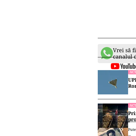
Vrei să f
canalul
ACT
UPD
Rom
ACT
Pri
pro
Pute