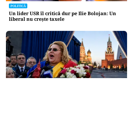
POLITICĂ
Un lider USR îl critică dur pe Ilie Bolojan: Un
liberal nu crește taxele
POLITICĂ
Tovarășa Șoșoacă: denunțată penal pentru
trădare și comunicarea de informații false