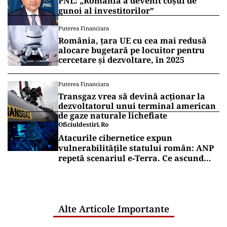
PNL: „România a devenit coșul de
gunoi al investitorilor”
Puterea Financiara
România, țara UE cu cea mai redusă
alocare bugetară pe locuitor pentru
cercetare și dezvoltare, în 2025
Puterea Financiara
Transgaz vrea să devină acționar la
dezvoltatorul unui terminal american
de gaze naturale lichefiate
Oficiuldestiri.ro
Atacurile cibernetice expun
vulnerabilitățile statului român: ANP
repetă scenariul e‑Terra. Ce ascund
comunicările oficiale și cine răspunde
pentru mentenanța IT a instituțiilor
publice
Alte Articole Importante