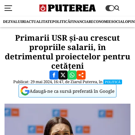
DEZVALUIRI
ACTUALITATE
POLITICĂ
FINANCIAR
ECONOMIE
SOCIAL
OPIN
Primarii USR și-au crescut
propriile salarii, în
detrimentul proiectelor pentru
cetățeni
Publicat: 29 mai 2024, 16:47, de
Ziarul Puterea
, în
POLITICĂ
Adaugă-ne ca sursă preferată în Google