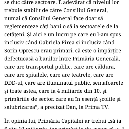
se duc către sectoare. E adevărat că nivelul lor
trebuie stabilit de către Consiliul General,
numai că Consiliul General face doar să
reglementeze câţi bani o să ia sectoarele de la
cetăţeni. Şi aici e un lucru pe care eu l-am spus
inclusiv când Gabriela Firea şi inclusiv când
Sorin Oprescu erau primari, că este o împărţire
defectuoasă a banilor între Primăria Generală,
care are transportul public, care are căldura,
care are spitalele, care are teatrele, care are
DDD-ul, care are iluminatul public, semafoarele
şi toate astea, care ia 4 miliarde din 10, şi
primăriile de sector, care au în esenţă şcolile şi
salubrizarea”, a precizat Dan, la Prima TV.
În opinia lui, Primăria Capitalei ar trebui „să ia
6 din 10 miliarde, iar primăriile de sector să ia 4