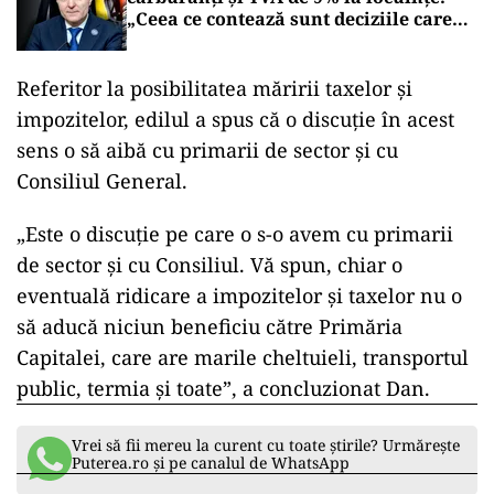
„Ceea ce contează sunt deciziile care
aduc beneficii și protejează românii”
Referitor la posibilitatea măririi taxelor şi
impozitelor, edilul a spus că o discuţie în acest
sens o să aibă cu primarii de sector şi cu
Consiliul General.
„Este o discuţie pe care o s-o avem cu primarii
de sector şi cu Consiliul. Vă spun, chiar o
eventuală ridicare a impozitelor şi taxelor nu o
să aducă niciun beneficiu către Primăria
Capitalei, care are marile cheltuieli, transportul
public, termia şi toate”, a concluzionat Dan.
Vrei să fii mereu la curent cu toate știrile? Urmărește
Puterea.ro și pe canalul de WhatsApp