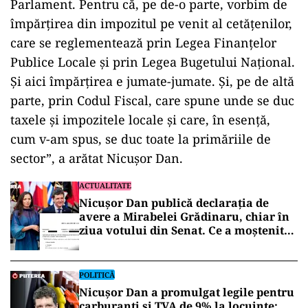
Parlament. Pentru că, pe de-o parte, vorbim de
împărţirea din impozitul pe venit al cetăţenilor,
care se reglementează prin Legea Finanţelor
Publice Locale şi prin Legea Bugetului Naţional.
Şi aici împărţirea e jumate-jumate. Şi, pe de altă
parte, prin Codul Fiscal, care spune unde se duc
taxele şi impozitele locale şi care, în esenţă,
cum v-am spus, se duc toate la primăriile de
sector”, a arătat Nicuşor Dan.
ACTUALITATE
Nicușor Dan publică declarația de
avere a Mirabelei Grădinaru, chiar în
ziua votului din Senat. Ce a moștenit
partenera președintelui
POLITICĂ
Nicușor Dan a promulgat legile pentru
carburanți și TVA de 9% la locuințe: