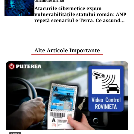
Oficiuldestiri.ro
Atacurile cibernetice expun
vulnerabilitățile statului român: ANP
repetă scenariul e‑Terra. Ce ascund
comunicările oficiale și cine răspunde
pentru mentenanța IT a instituțiilor
publice
Alte Articole Importante