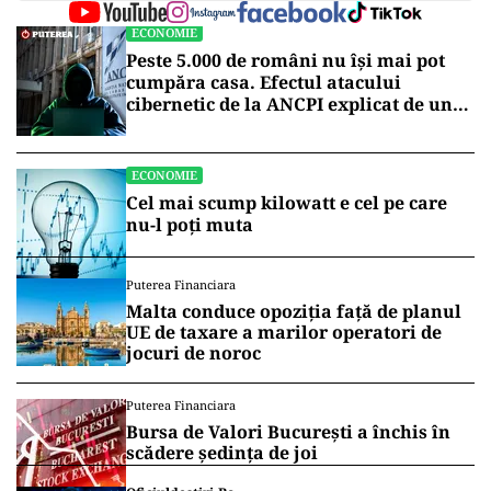
ECONOMIE
Peste 5.000 de români nu își mai pot
cumpăra casa. Efectul atacului
cibernetic de la ANCPI explicat de un
broker
ECONOMIE
Cel mai scump kilowatt e cel pe care
nu-l poți muta
Puterea Financiara
Malta conduce opoziția față de planul
UE de taxare a marilor operatori de
jocuri de noroc
Puterea Financiara
Bursa de Valori București a închis în
scădere ședința de joi