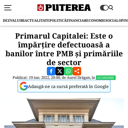
DEZVALUIRI
ACTUALITATE
POLITICĂ
FINANCIAR
ECONOMIE
SOCIAL
OPIN
Primarul Capitalei: Este o
împărțire defectuoasă a
banilor între PMB și primăriile
de sector
Publicat: 19 iun. 2022, 20:00, de
Aurel Drăgan
, în
ECONOMIE
Adaugă-ne ca sursă preferată în Google