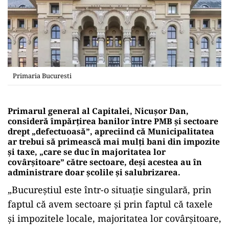
Primaria Bucuresti
Primarul general al Capitalei, Nicuşor Dan,
consideră împărţirea banilor între PMB şi sectoare
drept „defectuoasă”, apreciind că Municipalitatea
ar trebui să primească mai mulţi bani din impozite
şi taxe, „care se duc în majoritatea lor
covârşitoare” către sectoare, deşi acestea au în
administrare doar şcolile şi salubrizarea.
„Bucureştiul este într-o situaţie singulară, prin
faptul că avem sectoare şi prin faptul că taxele
şi impozitele locale, majoritatea lor covârşitoare,