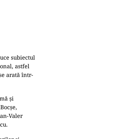
duce subiectul
onal, astfel
e arată într-
imă şi
 Bocşe,
ian-Valer
scu.