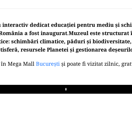
interactiv dedicat educației pentru mediu și sch
 România a fost inaugurat
.
Muzeul este structurat 
ice: schimbări climatice, păduri şi biodiversitate
stisferă, resursele Planetei şi gestionarea deşeurilo
 în Mega Mall
București
și poate fi vizitat zilnic, gra
Play