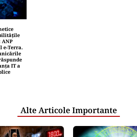
netice
litățile
: ANP
l e‑Terra.
nicările
e răspunde
nța IT a
blice
Alte Articole Importante