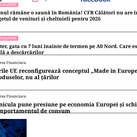
UALITATE
nul rămâne o saună în România! CFR Călători nu are î
etul de venituri și cheltuieli pentru 2026
UALITATE
ter, gata cu 7 luni înainte de termen pe A0 Nord. Care es
lă a descărcărilor
rea Financiara
rile UE reconfigurează conceptul „Made in Europe
oduselor, nu al țărilor
rea Financiara
nicula pune presiune pe economia Europei și sc
mportamentul de consum