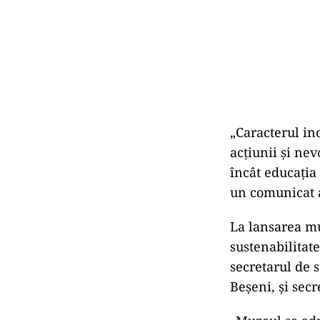
„Caracterul in
acţiunii şi nev
încât educaţia
un comunicat a
La lansarea mu
sustenabilitat
secretarul de s
Beşeni, şi secr