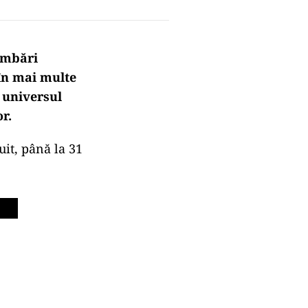
imbări
în mai multe
, universul
r.
tuit, până la 31