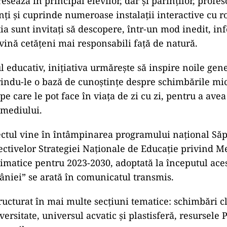
sează în principal elevilor, dar şi părinţilor, profeso
nţi şi cuprinde numeroase instalaţii interactive cu r
ia sunt invitaţi să descopere, într-un mod inedit, inf
evină cetăţeni mai responsabili faţă de natură.
 educativ, iniţiativa urmăreşte să inspire noile gene
rindu-le o bază de cunoştinţe despre schimbările mic
pe care le pot face în viaţa de zi cu zi, pentru a ave
 mediului.
iectul vine în întâmpinarea programului naţional S
iectivelor Strategiei Naţionale de Educaţie privind Me
imatice pentru 2023-2030, adoptată la începutul ace
niei” se arată în comunicatul transmis.
ructurat în mai multe secţiuni tematice: schimbări c
versitate, universul acvatic şi plastisferă, resursele P