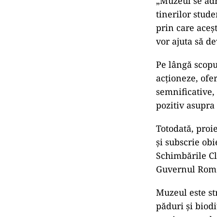
„Muzeul se adre
tinerilor stude
prin care aceşt
vor ajuta să d
Pe lângă scopul
acţioneze, ofe
semnificative, 
pozitiv asupra
Totodată, pro
şi subscrie ob
Schimbările Cl
Guvernul Româ
Muzeul este st
păduri şi biodi