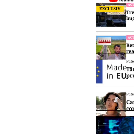
ACT
EXCLUSIV
Tre
bug
ACT
Ret
rea
Pute
Ță
pr
Pute
Ca
co