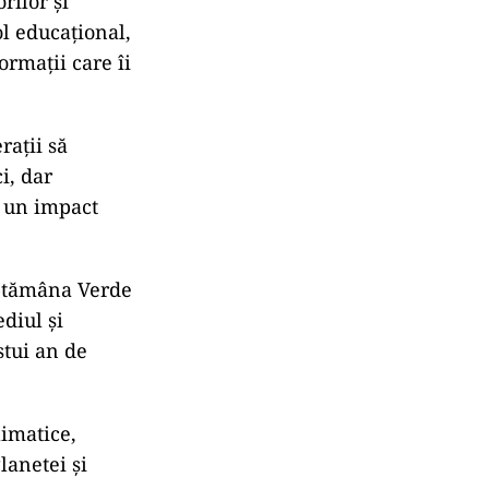
rilor şi
ol educaţional,
ormaţii care îi
raţii să
i, dar
a un impact
ăptămâna Verde
diul şi
stui an de
limatice,
lanetei şi