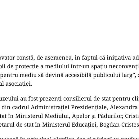
ovator constă, de asemenea, în faptul că iniţiativa a
oii de protecţie a mediului într-un spaţiu neconvenţi
 pentru mediu să devină accesibilă publicului larg”, s
l asociaţiei.
zeului au fost prezenţi consilierul de stat pentru cl
e din cadrul Administraţiei Prezidenţiale, Alexandra
tat în Ministerul Mediului, Apelor şi Pădurilor, Crist
etarul de stat în Ministerul Educaţiei, Bogdan Criste