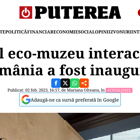
TE
POLITICĂ
FINANCIAR
ECONOMIE
SOCIAL
OPINII
ZVONURI
IN
 eco-muzeu interac
mânia a fost inaugu
Publicat: 02 feb. 2023, 16:57, de
Mariana Olteanu
, în
ACTUALITATE
Adaugă-ne ca sursă preferată în Google