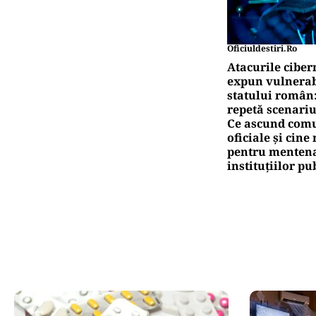
Oficiuldestiri.ro
Atacurile ciber
expun vulnerabi
statului român
repetă scenariu
Ce ascund comu
oficiale și cin
pentru mentena
instituțiilor pu