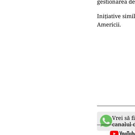
gestionarea de
Iniţiative simi
Americii.
Vrei să f
canalul