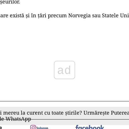
şeurilor.
lare există şi în ţări precum Norvegia sau Statele Uni
ad
ii mereu la curent cu toate știrile? Urmărește Puterea
 de WhatsApp