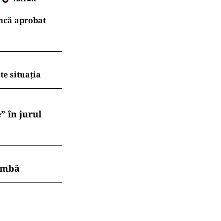
ncă aprobat
te situația
” în jurul
himbă