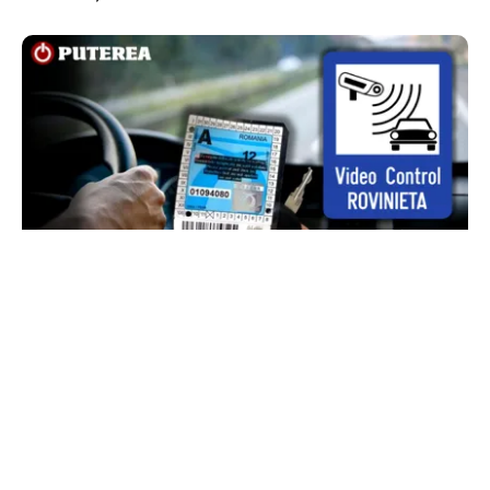
AUTO
Noua rovinietă intră în vigoare de la 1
octombrie 2026. Ce se schimbă pentru
transportatori
TOS
Politica Cookies
Protecția Datelor Personale
Despre Noi
Publicitate
Echipa