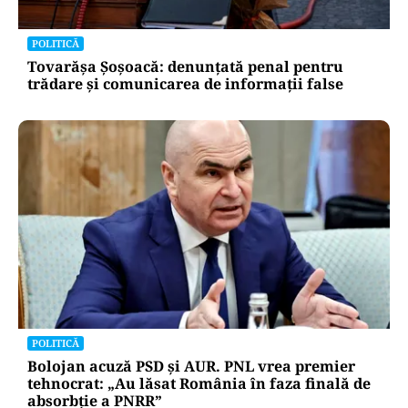
POLITICĂ
Tovarășa Șoșoacă: denunțată penal pentru
trădare și comunicarea de informații false
POLITICĂ
Bolojan acuză PSD și AUR. PNL vrea premier
tehnocrat: „Au lăsat România în faza finală de
absorbţie a PNRR”