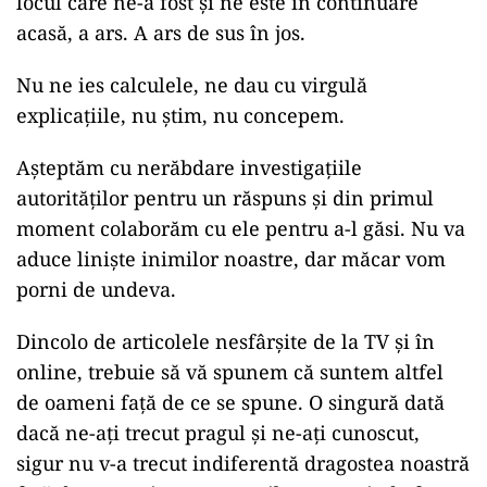
locul care ne-a fost și ne este în continuare
acasă, a ars. A ars de sus în jos.
Nu ne ies calculele, ne dau cu virgulă
explicațiile, nu știm, nu concepem.
Așteptăm cu nerăbdare investigațiile
autorităților pentru un răspuns și din primul
moment colaborăm cu ele pentru a-l găsi. Nu va
aduce liniște inimilor noastre, dar măcar vom
porni de undeva.
Dincolo de articolele nesfârșite de la TV și în
online, trebuie să vă spunem că suntem altfel
de oameni față de ce se spune. O singură dată
dacă ne-ați trecut pragul și ne-ați cunoscut,
sigur nu v-a trecut indiferentă dragostea noastră