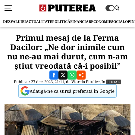
DEZVALUIRI
ACTUALITATE
POLITICĂ
FINANCIAR
ECONOMIE
SOCIAL
OPIN
Primul mesaj de la Ferma
Dacilor: „Ne dor inimile cum
nu ne-au mai durut, cum n-am
știut vreodată că-i posibil”
Publicat: 27 dec. 2023, 21:11, de
Viorela Pitulice
, în
SOCIAL
Adaugă-ne ca sursă preferată în Google