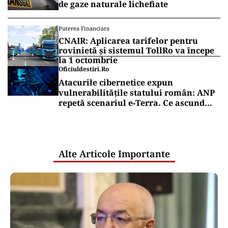
de gaze naturale lichefiate
Puterea Financiara
CNAIR: Aplicarea tarifelor pentru
rovinietă și sistemul TollRo va începe
la 1 octombrie
Oficiuldestiri.ro
Atacurile cibernetice expun
vulnerabilitățile statului român: ANP
repetă scenariul e‑Terra. Ce ascund
comunicările oficiale și cine răspunde
pentru mentenanța IT a instituțiilor
publice
Alte Articole Importante