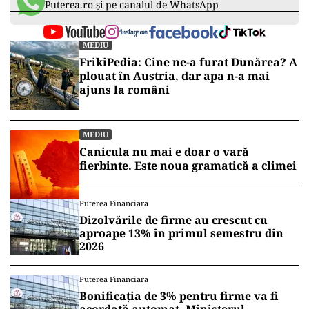
Puterea.ro și pe canalul de WhatsApp
MEDIU
FrikiPedia: Cine ne-a furat Dunărea? A
plouat în Austria, dar apa n-a mai
ajuns la români
MEDIU
Canicula nu mai e doar o vară
fierbinte. Este noua gramatică a climei
Puterea Financiara
Dizolvările de firme au crescut cu
aproape 13% în primul semestru din
2026
Puterea Financiara
Bonificația de 3% pentru firme va fi