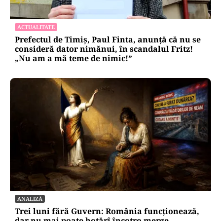
ACTUALITATE
Prefectul de Timiș, Paul Finta, anunță că nu se
consideră dator nimănui, în scandalul Fritz!
„Nu am a mă teme de nimic!”
ANALIZĂ
Trei luni fără Guvern: România funcționează,
dar nu mai poate hotărî încotro merge