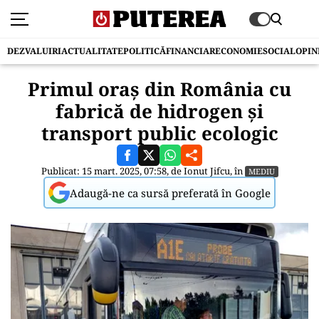
DEZVALUIRI
ACTUALITATE
POLITICĂ
FINANCIAR
ECONOMIE
SOCIAL
OPIN
Primul oraș din România cu
fabrică de hidrogen și
transport public ecologic
Publicat: 15 mart. 2025, 07:58, de
Ionut Jifcu
, în
MEDIU
Adaugă-ne ca sursă preferată în Google