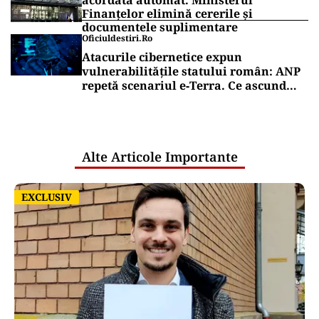
acordată automat. Ministerul
Finanțelor elimină cererile și
documentele suplimentare
Oficiuldestiri.ro
Atacurile cibernetice expun
vulnerabilitățile statului român: ANP
repetă scenariul e‑Terra. Ce ascund
comunicările oficiale și cine răspunde
pentru mentenanța IT a instituțiilor
publice
Alte Articole Importante
EXCLUSIV
EXCLUSIV