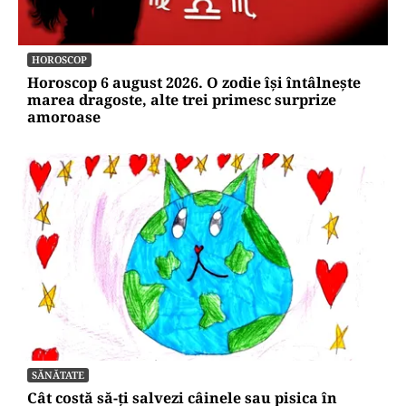
HOROSCOP
Horoscop 6 august 2026. O zodie își întâlnește
marea dragoste, alte trei primesc surprize
amoroase
SĂNĂTATE
Cât costă să-ți salvezi câinele sau pisica în