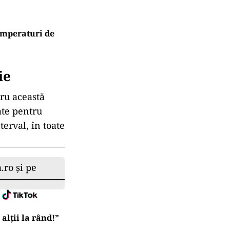
emperaturi de
ie
tru această
ate pentru
terval, în toate
.ro și pe
lții la rând!”