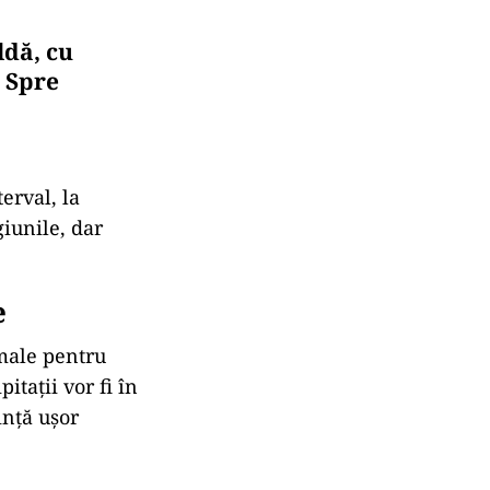
ldă, cu
 Spre
terval, la
giunile, dar
e
male pentru
itații vor fi în
ință ușor