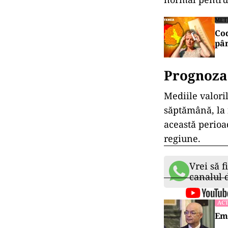
MET
Cod
pân
Prognoza
Mediile valoril
săptămână, la n
această perioad
regiune.
Vrei să f
canalul
ACT
Emi