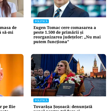
POLITICĂ
 masa de
Eugen Tomac cere comasarea a
ă să-mi
peste 1.500 de primării și
reorganizarea județelor: „Nu mai
putem funcționa”
POLITICĂ
r pe Ilie
Tovarășa Șoșoacă: denunțată