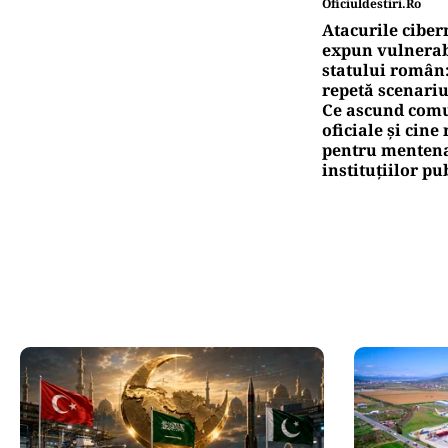
Oficiuldestiri.ro
Atacurile ciber
expun vulnerabi
statului român
repetă scenariu
Ce ascund comu
oficiale și cin
pentru mentena
instituțiilor pu