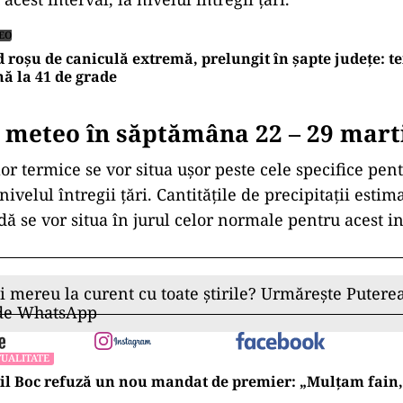
EO
 roșu de caniculă extremă, prelungit în șapte județe: t
ă la 41 de grade
 meteo în săptămâna 22 – 29 mart
or termice se vor situa ușor peste cele specifice pen
ivelul întregii țări. Cantitățile de precipitații estim
ă se vor situa în jurul celor normale pentru acest in
ii mereu la curent cu toate știrile? Urmărește Puterea
 de WhatsApp
UALITATE
l Boc refuză un nou mandat de premier: „Mulțam fain, a