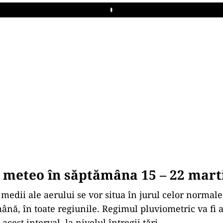
Play
 meteo în săptămâna 15 – 22 mart
medii ale aerului se vor situa în jurul celor normal
ână, în toate regiunile. Regimul pluviometric va fi a
cest interval, la nivelul întregii țări.