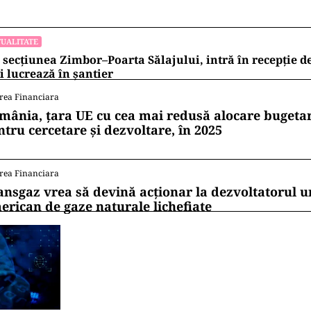
UALITATE
 secțiunea Zimbor–Poarta Sălajului, intră în recepție de
 lucrează în șantier
rea Financiara
mânia, țara UE cu cea mai redusă alocare bugetar
ntru cercetare și dezvoltare, în 2025
rea Financiara
ansgaz vrea să devină acționar la dezvoltatorul u
erican de gaze naturale lichefiate