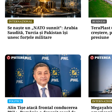
INTERNAȚIONAL
BUSINESS
Se naște un „NATO sunnit”: Arabia
TeraPlast 
Saudită, Turcia și Pakistan își
creștere, p
unesc forțele militare
presiune
POLITICĂ
INTERNAȚIO
Alin Tișe atacă frontal conducerea
Megayahtu