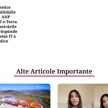
netice
litățile
: ANP
l e‑Terra.
nicările
e răspunde
nța IT a
blice
Alte Articole Importante