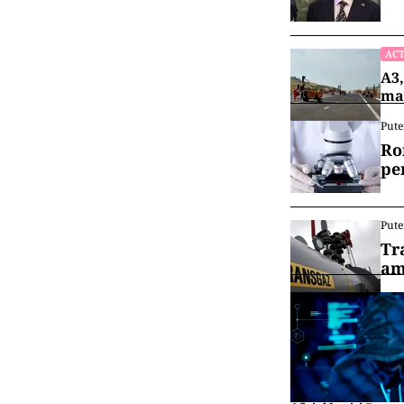
ACT
A3,
mai
Pute
Ro
pe
Pute
Tr
am