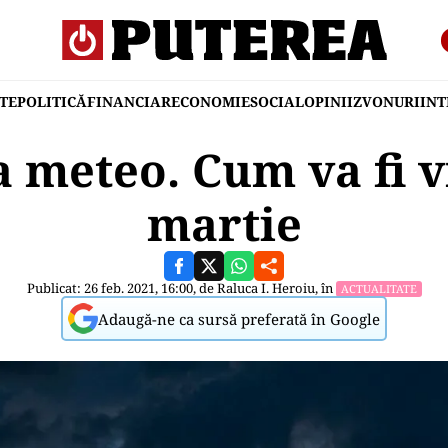
TE
POLITICĂ
FINANCIAR
ECONOMIE
SOCIAL
OPINII
ZVONURI
IN
 meteo. Cum va fi 
martie
Publicat: 26 feb. 2021, 16:00, de
Raluca I. Heroiu
, în
ACTUALITATE
Adaugă-ne ca sursă preferată în Google