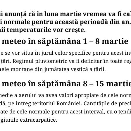
i anunță că în luna martie vremea va fi ca
 normale pentru această perioadă din an.
nii temperaturile vor crește.
 meteo în săptămâna 1 – 8 martie
e se vor situa în jurul celor specifice pentru acest in
 țări. Regimul pluviometric va fi deficitar în toate re
nele montane din jumătatea vestică a țării.
 meteo în săptămâna 8 – 15 marti
die a aerului va avea valori apropiate de cele nor
ă, pe întreg teritoriul României. Cantitățile de precip
ate de cele normale pentru acest interval, cu o tend
egiunile extracarpatice.