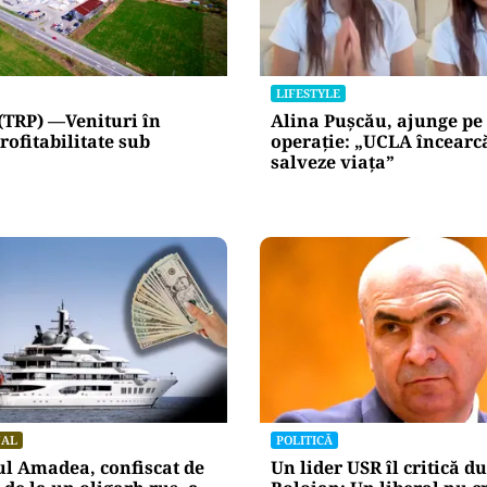
LIFESTYLE
(TRP) —Venituri în
Alina Pușcău, ajunge pe
rofitabilitate sub
operație: „UCLA încearc
salveze viața”
NAL
POLITICĂ
l Amadea, confiscat de
Un lider USR îl critică du