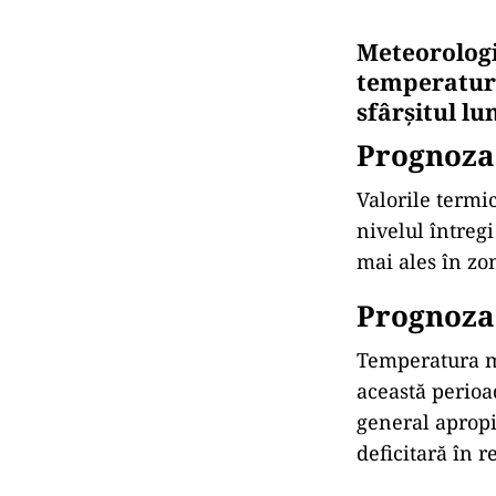
Meteorologi
temperaturi
sfârșitul lu
Prognoza
Valorile termic
nivelul întregi
mai ales în zo
Prognoza
Temperatura me
această perioad
general apropi
deficitară în r