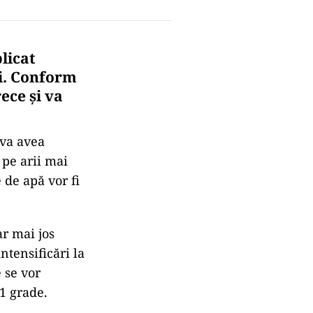
licat
i. Conform
ece și va
 va avea
 pe arii mai
e de apă vor fi
ar mai jos
intensificări la
 se vor
11 grade.