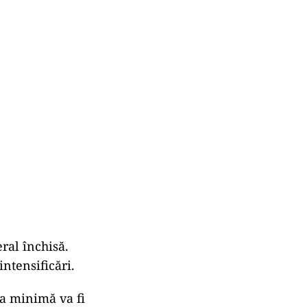
ral închisă.
ntensificări.
ea minimă va fi