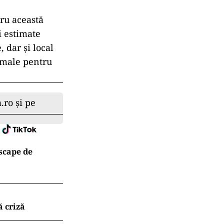
tru această
i estimate
, dar şi local
ormale pentru
.ro și pe
 scape de
ă criză