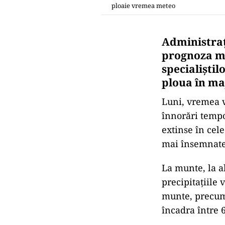
ploaie vremea meteo
Administraț
prognoza m
specialiștil
ploua în maj
Luni, vremea v
înnorări tempo
extinse în cele
mai însemnate
La munte, la a
precipitaţiile 
munte, precum 
încadra între 6