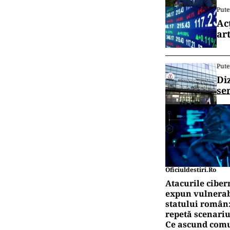
Pute
Ac
art
Pute
Di
se
Oficiuldestiri.ro
Atacurile ciber
expun vulnerabi
statului român
repetă scenariu
Ce ascund comu