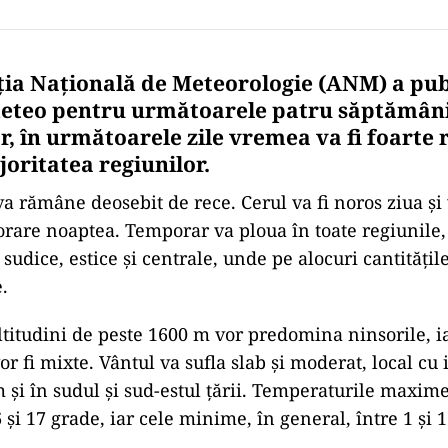
ia Națională de Meteorologie (ANM) a pub
eteo pentru următoarele patru săptămân
or, în următoarele zile vremea va fi foarte r
oritatea regiunilor.
a rămâne deosebit de rece. Cerul va fi noros ziua şi
rare noaptea. Temporar va ploua în toate regiunile,
 sudice, estice şi centrale, unde pe alocuri cantităţil
.
ltitudini de peste 1600 m vor predomina ninsorile, i
vor fi mixte. Vântul va sufla slab şi moderat, local cu 
şi în sudul şi sud-estul ţării. Temperaturile maxime
 şi 17 grade, iar cele minime, în general, între 1 şi 