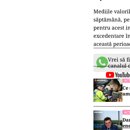
Mediile valoril
săptămână, pe î
pentru acest in
excedentare în
această perioa
Vrei să f
canalul
ACT
Ce 
am
ACT
Dan
ene