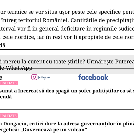
or termice se vor situa uşor peste cele specifice pen
ntreg teritoriul României. Cantităţile de precipitaţi
terval vor fi în general deficitare în regiunile sudice
 cele nordice, iar în rest vor fi apropiate de cele n
dă.
ii mereu la curent cu toate știrile? Urmărește Puterea
 de WhatsApp
UALITATE
sumă a încercat să dea șpagă un șofer polițiștilor ca să
endă
UALITATE
 Dungaciu, critici dure la adresa guvernanților în plin
rgetică: „Guvernează pe un vulcan”