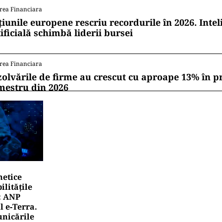
rea Financiara
țiunile europene rescriu recordurile în 2026. Intel
ificială schimbă liderii bursei
rea Financiara
zolvările de firme au crescut cu aproape 13% în p
mestru din 2026
netice
litățile
: ANP
l e‑Terra.
nicările