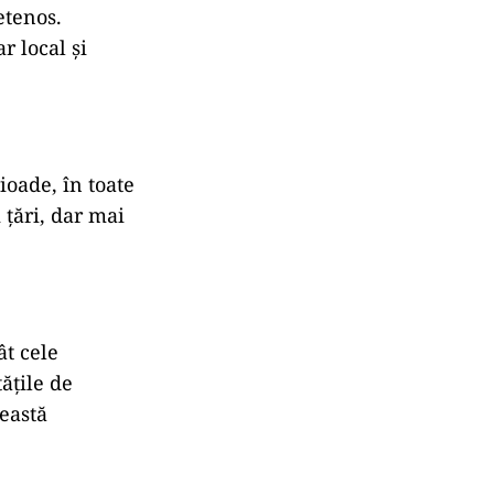
etenos.
r local şi
ioade, în toate
 ţări, dar mai
ât cele
ăţile de
ceastă