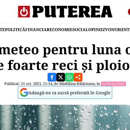
TE
POLITICĂ
FINANCIAR
ECONOMIE
SOCIAL
OPINII
ZVONURI
IN
meteo pentru luna 
e foarte reci și ploi
Publicat: 11 oct. 2021, 11:14, de
Mădălina Bălăceanu
, în
ACTUALITATE
Adaugă-ne ca sursă preferată în Google