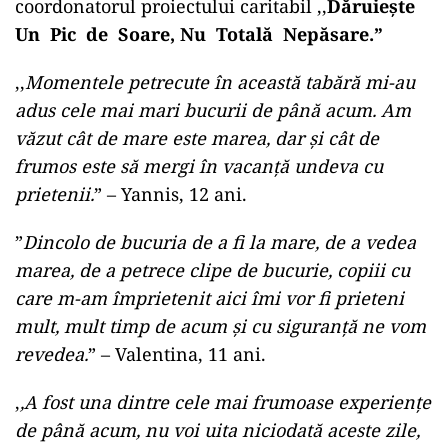
coordonatorul proiectului caritabil ,,
Dăruiește
Un Pic de Soare, Nu Totală Nepăsare.”
,,
Momentele petrecute în această tabără mi-au
adus cele mai mari bucurii de până acum. Am
văzut cât de mare este marea, dar și cât de
frumos este să mergi în vacanță undeva cu
prietenii.
” – Yannis, 12 ani.
”
Dincolo de bucuria de a fi la mare, de a vedea
marea, de a petrece clipe de bucurie, copiii cu
care m-am împrietenit aici îmi vor fi prieteni
mult, mult timp de acum și cu siguranță ne vom
revedea.
” – Valentina, 11 ani.
,
,A fost una dintre cele mai frumoase experiențe
de până acum, nu voi uita niciodată aceste zile,