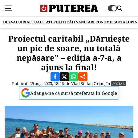
DEZVALUIRI
ACTUALITATE
POLITICĂ
FINANCIAR
ECONOMIE
SOCIAL
OPIN
Proiectul caritabil „Dăruiește
un pic de soare, nu totală
nepăsare” – ediția a-7-a, a
ajuns la final!
Publicat: 29 aug. 2023, 18:46, de
Vlad Stefan Orjan
, în
SOCIAL
Adaugă-ne ca sursă preferată în Google