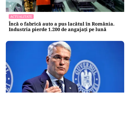
ACTUALITATE
Încă o fabrică auto a pus lacătul în România.
Industria pierde 1.200 de angajați pe lună
POLITICĂ
Legea salarizării, ajunsă în ceasul al
doisprezecelea. Pîslaru cere un armistițiu