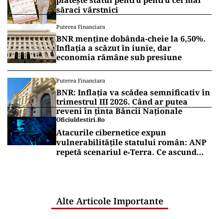
plătește statul pentru pentru cei mai
săraci vârstnici
Puterea Financiara
BNR menține dobânda-cheie la 6,50%.
Inflația a scăzut în iunie, dar
economia rămâne sub presiune
Puterea Financiara
BNR: Inflația va scădea semnificativ în
trimestrul III 2026. Când ar putea
reveni în ținta Băncii Naționale
Oficiuldestiri.ro
Atacurile cibernetice expun
vulnerabilitățile statului român: ANP
repetă scenariul e‑Terra. Ce ascund
comunicările oficiale și cine răspunde
pentru mentenanța IT a instituțiilor
publice
Alte Articole Importante