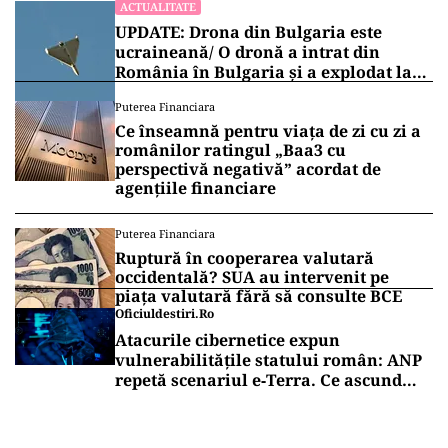
ACTUALITATE
UPDATE: Drona din Bulgaria este
ucraineană/ O dronă a intrat din
România în Bulgaria şi a explodat la
100 de metri de graniţă
Puterea Financiara
Ce înseamnă pentru viața de zi cu zi a
românilor ratingul „Baa3 cu
perspectivă negativă” acordat de
agențiile financiare
Puterea Financiara
Ruptură în cooperarea valutară
occidentală? SUA au intervenit pe
piața valutară fără să consulte BCE
Oficiuldestiri.ro
Atacurile cibernetice expun
vulnerabilitățile statului român: ANP
repetă scenariul e‑Terra. Ce ascund
comunicările oficiale și cine răspunde
pentru mentenanța IT a instituțiilor
publice