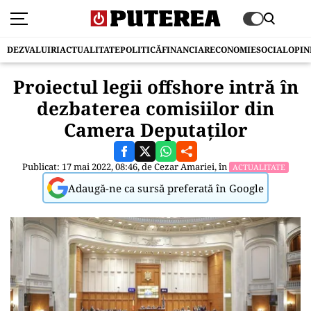
DEZVALUIRI
ACTUALITATE
POLITICĂ
FINANCIAR
ECONOMIE
SOCIAL
OPIN
Proiectul legii offshore intră în
dezbaterea comisiilor din
Camera Deputaților
Publicat: 17 mai 2022, 08:46, de
Cezar Amariei
, în
ACTUALITATE
Adaugă-ne ca sursă preferată în Google