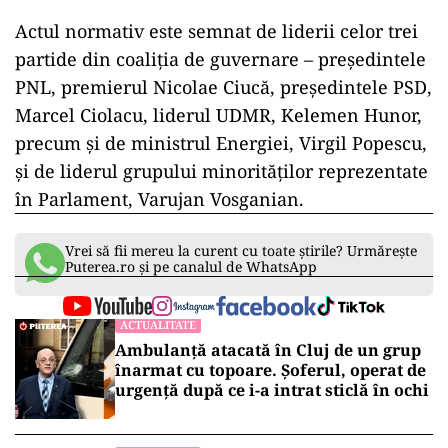
Actul normativ este semnat de liderii celor trei
partide din coaliţia de guvernare – preşedintele
PNL, premierul Nicolae Ciucă, preşedintele PSD,
Marcel Ciolacu, liderul UDMR, Kelemen Hunor,
precum şi de ministrul Energiei, Virgil Popescu,
şi de liderul grupului minorităţilor reprezentate
în Parlament, Varujan Vosganian.
Vrei să fii mereu la curent cu toate știrile? Urmărește
Puterea.ro și pe canalul de WhatsApp
ACTUALITATE
Ambulanță atacată în Cluj de un grup
înarmat cu topoare. Șoferul, operat de
urgență după ce i-a intrat sticlă în ochi