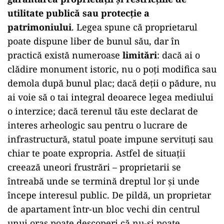
utilitate publică sau protecție a
patrimoniului
. Legea spune că proprietarul
poate dispune liber de bunul său, dar în
practică există numeroase
limitări
: dacă ai o
clădire monument istoric, nu o poți modifica sau
demola după bunul plac; dacă deții o pădure, nu
ai voie să o tai integral deoarece legea mediului
o interzice; dacă terenul tău este declarat de
interes arheologic sau pentru o lucrare de
infrastructură, statul poate impune servituți sau
chiar te poate expropria. Astfel de situații
creează uneori frustrări – proprietarii se
întreabă unde se termină dreptul lor și unde
începe interesul public. De pildă, un proprietar
de apartament într-un bloc vechi din centrul
unui oraș poate descoperi că nu-și poate