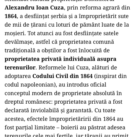
Alexandru Ioan Cuza
, prin reforma agrară din
1864
, a desființat șerbia și a împroprietărit sute
de mii de țărani cu loturi de pământ luate de la
moșieri. Tot atunci au fost desființate satele
devălmașe, astfel că proprietatea comună
tradițională a obștilor a fost înlocuită de
proprietatea privată individuală asupra
terenurilor
. Reformele lui Cuza, alături de
adoptarea
Codului Civil din 1864
(inspirat din
codul napoleonian), au introdus oficial
conceptul modern de proprietate absolută în
dreptul românesc: proprietatea privată a fost
declarată inviolabilă și garantată. Cu toate
acestea, efectele împroprietăririi din 1864 au
fost parțial limitate – boierii au păstrat adesea
terenurile cele mai fertile, iar țăranii au primit