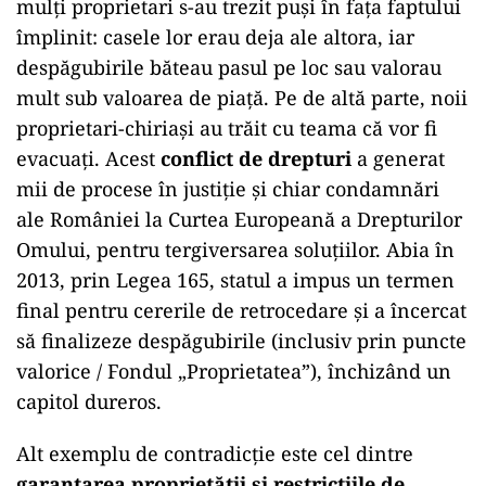
mulți proprietari s-au trezit puși în fața faptului
împlinit: casele lor erau deja ale altora, iar
despăgubirile băteau pasul pe loc sau valorau
mult sub valoarea de piață. Pe de altă parte, noii
proprietari-chiriași au trăit cu teama că vor fi
evacuați. Acest
conflict de drepturi
a generat
mii de procese în justiție și chiar condamnări
ale României la Curtea Europeană a Drepturilor
Omului, pentru tergiversarea soluțiilor. Abia în
2013, prin Legea 165, statul a impus un termen
final pentru cererile de retrocedare și a încercat
să finalizeze despăgubirile (inclusiv prin puncte
valorice / Fondul „Proprietatea”), închizând un
capitol dureros.
Alt exemplu de contradicție este cel dintre
garantarea proprietății și restricțiile de