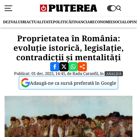
DEZVALUIRI
ACTUALITATE
POLITICĂ
FINANCIAR
ECONOMIE
SOCIAL
OPIN
Proprietatea în România:
evoluție istorică, legislație,
contradicții și mentalități
Publicat: 01 dec. 2025, 14:45, de
Radu Caranfil
, în
ANALIZĂ
Adaugă-ne ca sursă preferată în Google