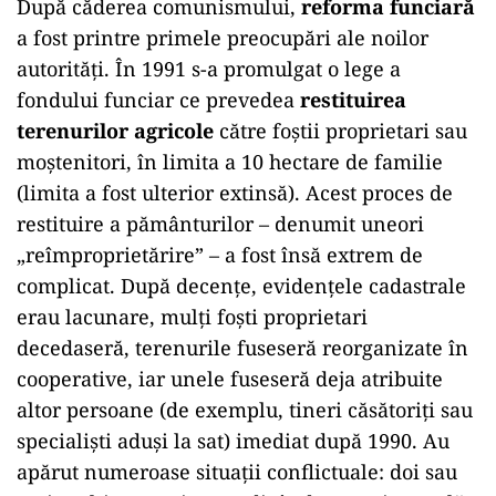
După căderea comunismului,
reforma funciară
a fost printre primele preocupări ale noilor
autorități. În 1991 s-a promulgat o lege a
fondului funciar ce prevedea
restituirea
terenurilor agricole
către foștii proprietari sau
moștenitori, în limita a 10 hectare de familie
(limita a fost ulterior extinsă). Acest proces de
restituire a pământurilor – denumit uneori
„reîmproprietărire” – a fost însă extrem de
complicat. După decențe, evidențele cadastrale
erau lacunare, mulți foști proprietari
decedaseră, terenurile fuseseră reorganizate în
cooperative, iar unele fuseseră deja atribuite
altor persoane (de exemplu, tineri căsătoriți sau
specialiști aduși la sat) imediat după 1990. Au
apărut numeroase situații conflictuale: doi sau