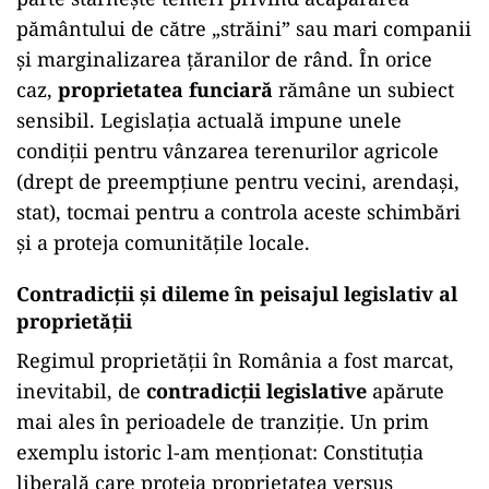
pământului de către „străini” sau mari companii
și marginalizarea țăranilor de rând. În orice
caz,
proprietatea funciară
rămâne un subiect
sensibil. Legislația actuală impune unele
condiții pentru vânzarea terenurilor agricole
(drept de preempțiune pentru vecini, arendași,
stat), tocmai pentru a controla aceste schimbări
și a proteja comunitățile locale.
Contradicții și dileme în peisajul legislativ al
proprietății
Regimul proprietății în România a fost marcat,
inevitabil, de
contradicții legislative
apărute
mai ales în perioadele de tranziție. Un prim
exemplu istoric l-am menționat: Constituția
liberală care proteja proprietatea versus