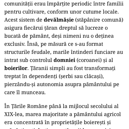
comunității erau împărțite periodic între familii
pentru cultivare, conform unor cutume locale.
Acest sistem de
devălmășie
(stăpânire comună)
asigura fiecărui țăran dreptul să lucreze o
bucată de pământ, deși nimeni nu o deținea
exclusiv. Însă, pe măsură ce s-au format
structurile feudale, marile întinderi funciare au
intrat sub controlul
domniei
(coroanei) și al
boierilor
. Țăranii simpli au fost transformați
treptat în dependenți (șerbi sau clăcași),
pierzându-și autonomia asupra pământului pe
care îl munceau.
În Țările Române până la mijlocul secolului al
XIX-lea, marea majoritate a pământului agricol
era concentrată în proprietățile boierești și