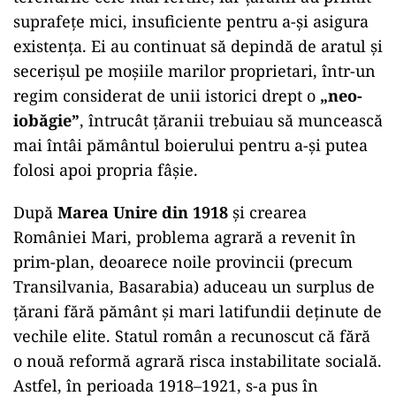
suprafețe mici, insuficiente pentru a-și asigura
existența. Ei au continuat să depindă de aratul și
secerișul pe moșiile marilor proprietari, într-un
regim considerat de unii istorici drept o
„neo-
iobăgie”
, întrucât țăranii trebuiau să muncească
mai întâi pământul boierului pentru a-și putea
folosi apoi propria fâșie.
După
Marea Unire din 1918
și crearea
României Mari, problema agrară a revenit în
prim-plan, deoarece noile provincii (precum
Transilvania, Basarabia) aduceau un surplus de
țărani fără pământ și mari latifundii deținute de
vechile elite. Statul român a recunoscut că fără
o nouă reformă agrară risca instabilitate socială.
Astfel, în perioada 1918–1921, s-a pus în