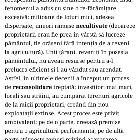
fenomenul a adus cu sine o re-fărâmițare
excesivă: milioane de loturi mici, adesea
dispersate, uneori rămase
necultivate
(deoarece
proprietarii erau fie prea în vârstă să lucreze
pământul, fie orășeni fără intenția de a reveni
la agricultură). Unii țărani, reveniți în posesia
pământului, nu aveau resurse pentru a-l
prelucra eficient și l-au vândut sau arendat.
Astfel, în ultimele decenii a început un proces
de
reconsolidare
treptată: investitori mai mari,
locali sau străini, au cumpărat terenuri agricole
de la micii proprietari, creând din nou
exploatații extinse. Acest proces este privit
ambivalent: pe de o parte, creează premise
pentru o agricultură performantă, pe de altă
parte stârnește temeri privind acapararea