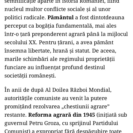
semnificație aparte în istoria României, fiind
nucleul multor conflicte sociale și al unor
politici radicale.
Pământul
a fost dintotdeauna
perceput ca bogăția fundamentală, mai ales
într-o țară preponderent agrară până la mijlocul
secolului XX. Pentru țărani, a avea pământ
însemna libertate, hrană și statut. De aceea,
marile schimbări ale regimului proprietății
funciare au influențat profund destinul
societății românești.
În anii de după Al Doilea Război Mondial,
autoritățile comuniste au venit la putere
promițând rezolvarea „chestiunii agrare”
restante.
Reforma agrară din 1945
(inițiată sub
guvernul Petru Groza, cu sprijinul Partidului
Comunist) a expropriat fără despăgubire toate