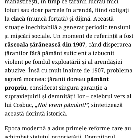
mănăstirești, în timp ce țăranii lucrau mici
loturi sau doar parcele în arendă, fiind obligați
la
clacă
(muncă forțată) și dijmă. Această
situație inechitabilă a generat periodic tensiuni
și mișcări sociale. Un moment de referință a fost
răscoala țărănească din 1907
, când disperarea
țăranilor fără pământ suficient a izbucnit
violent pe fondul exploatării și al arendășiei
abuzive. Însă cu mult înainte de 1907, problema
agrară mocnea: țăranii doreau
pământ
propriu
, considerat singura garanție a
supraviețuirii și demnității lor – celebrul vers al
lui Coșbuc,
„Noi vrem pământ!”
, sintetizează
această dorință istorică.
Epoca modernă a adus primele reforme care au
schimbat statutul proprietății. Domnitorul