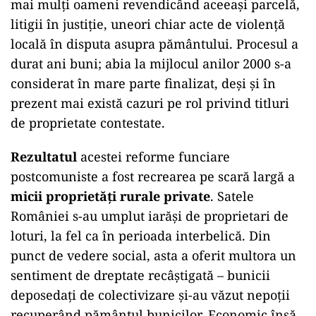
mai mulți oameni revendicând aceeași parcelă,
litigii în justiție, uneori chiar acte de violență
locală în disputa asupra pământului. Procesul a
durat ani buni; abia la mijlocul anilor 2000 s-a
considerat în mare parte finalizat, deși și în
prezent mai există cazuri pe rol privind titluri
de proprietate contestate.
Rezultatul
acestei reforme funciare
postcomuniste a fost recrearea pe scară largă a
micii proprietăți rurale private
. Satele
României s-au umplut iarăși de proprietari de
loturi, la fel ca în perioada interbelică. Din
punct de vedere social, asta a oferit multora un
sentiment de dreptate recâștigată – bunicii
deposedați de colectivizare și-au văzut nepoții
recuperând pământul bunicilor. Economic însă,