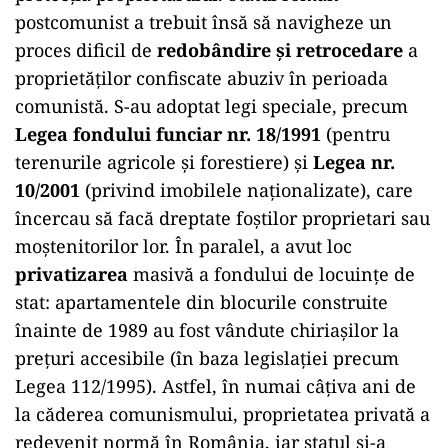
postcomunist a trebuit însă să navigheze un
proces dificil de
redobândire și retrocedare
a
proprietăților confiscate abuziv în perioada
comunistă. S-au adoptat legi speciale, precum
Legea fondului funciar nr. 18/1991
(pentru
terenurile agricole și forestiere) și
Legea nr.
10/2001
(privind imobilele naționalizate), care
încercau să facă dreptate foștilor proprietari sau
moștenitorilor lor. În paralel, a avut loc
privatizarea
masivă a fondului de locuințe de
stat: apartamentele din blocurile construite
înainte de 1989 au fost vândute chiriașilor la
prețuri accesibile (în baza legislației precum
Legea 112/1995). Astfel, în numai câțiva ani de
la căderea comunismului, proprietatea privată a
redevenit normă în România, iar statul și-a