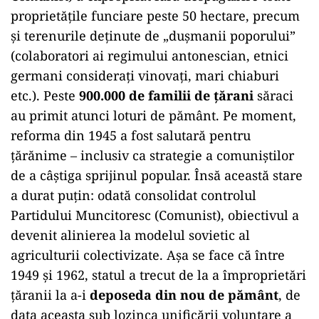
proprietățile funciare peste 50 hectare, precum
și terenurile deținute de „dușmanii poporului”
(colaboratori ai regimului antonescian, etnici
germani considerați vinovați, mari chiaburi
etc.). Peste
900.000 de familii de țărani
săraci
au primit atunci loturi de pământ. Pe moment,
reforma din 1945 a fost salutară pentru
țărănime – inclusiv ca strategie a comuniștilor
de a câștiga sprijinul popular. Însă această stare
a durat puțin: odată consolidat controlul
Partidului Muncitoresc (Comunist), obiectivul a
devenit alinierea la modelul sovietic al
agriculturii colectivizate. Așa se face că între
1949 și 1962, statul a trecut de la a împroprietări
țăranii la a-i
deposeda din nou de pământ
, de
data aceasta sub lozinca unificării voluntare a