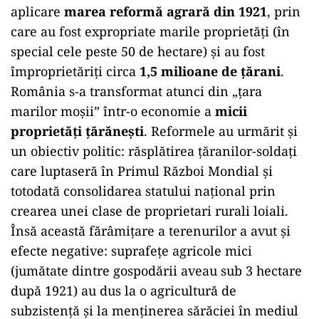
aplicare
marea reformă agrară din 1921
, prin
care au fost expropriate marile proprietăți (în
special cele peste 50 de hectare) și au fost
împroprietăriți circa
1,5 milioane de țărani
.
România s-a transformat atunci din „țara
marilor moșii” într-o economie a
micii
proprietăți țărănești
. Reformele au urmărit și
un obiectiv politic: răsplătirea țăranilor-soldați
care luptaseră în Primul Război Mondial și
totodată consolidarea statului național prin
crearea unei clase de proprietari rurali loiali.
Însă această fărâmițare a terenurilor a avut și
efecte negative: suprafețe agricole mici
(jumătate dintre gospodării aveau sub 3 hectare
după 1921) au dus la o agricultură de
subzistență și la menținerea sărăciei în mediul