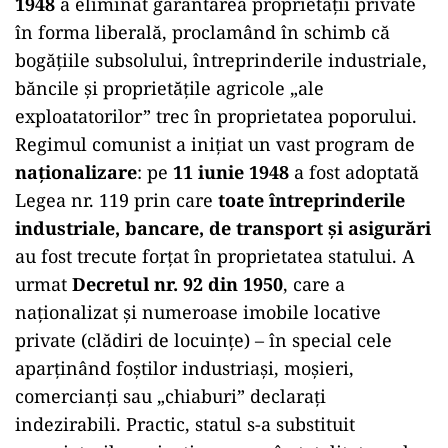
1948
a eliminat garantarea proprietății private
în forma liberală, proclamând în schimb că
bogățiile subsolului, întreprinderile industriale,
băncile și proprietățile agricole „ale
exploatatorilor” trec în proprietatea poporului.
Regimul comunist a inițiat un vast program de
naționalizare
: pe
11 iunie 1948
a fost adoptată
Legea nr. 119 prin care
toate întreprinderile
industriale, bancare, de transport și asigurări
au fost trecute forțat în proprietatea statului. A
urmat
Decretul nr. 92 din 1950
, care a
naționalizat și numeroase imobile locative
private (clădiri de locuințe) – în special cele
aparținând foștilor industriași, moșieri,
comercianți sau „chiaburi” declarați
indezirabili. Practic, statul s-a substituit