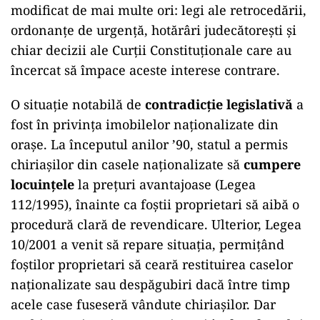
modificat de mai multe ori: legi ale retrocedării,
ordonanțe de urgență, hotărâri judecătorești și
chiar decizii ale Curții Constituționale care au
încercat să împace aceste interese contrare.
O situație notabilă de
contradicție legislativă
a
fost în privința imobilelor naționalizate din
orașe. La începutul anilor ’90, statul a permis
chiriașilor din casele naționalizate să
cumpere
locuințele
la prețuri avantajoase (Legea
112/1995), înainte ca foștii proprietari să aibă o
procedură clară de revendicare. Ulterior, Legea
10/2001 a venit să repare situația, permițând
foștilor proprietari să ceară restituirea caselor
naționalizate sau despăgubiri dacă între timp
acele case fuseseră vândute chiriașilor. Dar