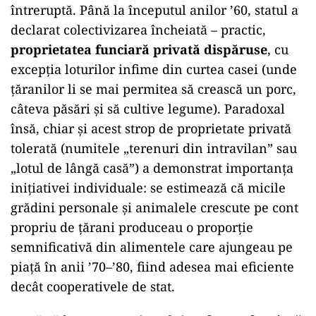
întreruptă. Până la începutul anilor ’60, statul a
declarat colectivizarea încheiată – practic,
proprietatea funciară privată dispăruse
, cu
excepția loturilor infime din curtea casei (unde
țăranilor li se mai permitea să crească un porc,
câteva păsări și să cultive legume). Paradoxal
însă, chiar și acest strop de proprietate privată
tolerată (numitele „terenuri din intravilan” sau
„lotul de lângă casă”) a demonstrat importanța
inițiativei individuale: se estimează că micile
grădini personale și animalele crescute pe cont
propriu de țărani produceau o proporție
semnificativă din alimentele care ajungeau pe
piață în anii ’70–’80, fiind adesea mai eficiente
decât cooperativele de stat.