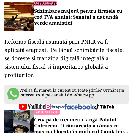
ACTUALITATE
Schimbare majoră pentru firmele cu
cod TVA anulat: Senatul a dat undă
verde amnistiei
Reforma fiscală asumată prin PNRR va fi
aplicată etapizat. Pe lângă schimbările fiscale,
se dorește și tranziția digitală integrală a
sistemului fiscal și impozitarea globală a
profiturilor.
Vrei să fii mereu la curent cu toate știrile? Urmărește
Puterea.ro și pe canalul de WhatsApp
ACTUALITATE
Groapă de trei metri lângă Palatul
Cotroceni. O cântăreață a rămas cu
mașina blocata în mijlocul Capitalei: