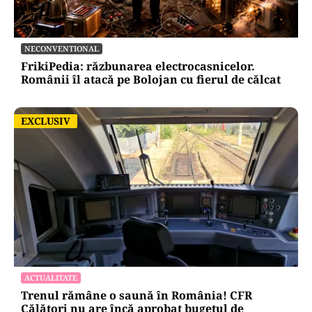
NECONVENTIONAL
FrikiPedia: răzbunarea electrocasnicelor.
Românii îl atacă pe Bolojan cu fierul de călcat
EXCLUSIV
EXCLUSIV
ACTUALITATE
Trenul rămâne o saună în România! CFR
Călători nu are încă aprobat bugetul de