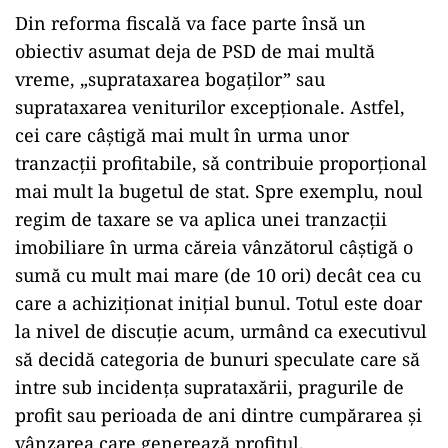
Din reforma fiscală va face parte însă un
obiectiv asumat deja de PSD de mai multă
vreme, „suprataxarea bogaților” sau
suprataxarea veniturilor excepționale. Astfel,
cei care câștigă mai mult în urma unor
tranzacții profitabile, sǎ contribuie proporțional
mai mult la bugetul de stat. Spre exemplu, noul
regim de taxare se va aplica unei tranzacții
imobiliare în urma căreia vânzătorul câștigă o
sumă cu mult mai mare (de 10 ori) decât cea cu
care a achiziționat inițial bunul. Totul este doar
la nivel de discuție acum, urmând ca executivul
să decidă categoria de bunuri speculate care să
intre sub incidența suprataxării, pragurile de
profit sau perioada de ani dintre cumpărarea și
vânzarea care generează profitul.