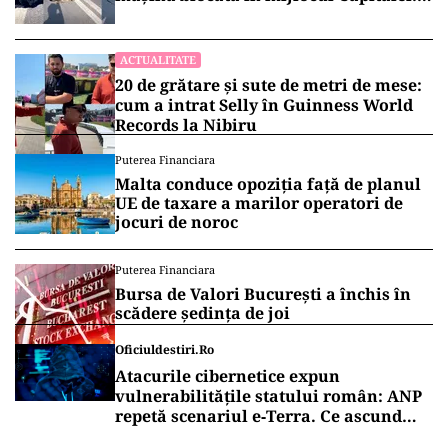
„Am căzut în groapa asta”
ACTUALITATE
20 de grătare și sute de metri de mese:
cum a intrat Selly în Guinness World
Records la Nibiru
Puterea Financiara
Malta conduce opoziția față de planul
UE de taxare a marilor operatori de
jocuri de noroc
Puterea Financiara
Bursa de Valori București a închis în
scădere ședința de joi
Oficiuldestiri.ro
Atacurile cibernetice expun
vulnerabilitățile statului român: ANP
repetă scenariul e‑Terra. Ce ascund
comunicările oficiale și cine răspunde