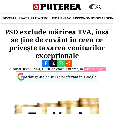
DEZVALUIRI
ACTUALITATE
POLITICĂ
FINANCIAR
ECONOMIE
SOCIAL
OPIN
PSD exclude mărirea TVA, însă
se ține de cuvânt în ceea ce
privește taxarea veniturilor
excepționale
Publicat: 08 iul. 2024, 16:20, de
Ziarul Puterea
, în
ACTUALITATE
Adaugă-ne ca sursă preferată în Google