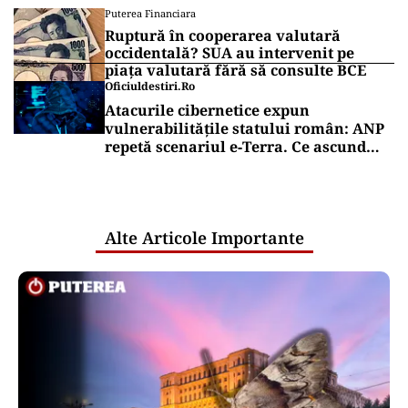
Puterea Financiara
Ruptură în cooperarea valutară
occidentală? SUA au intervenit pe
piața valutară fără să consulte BCE
Oficiuldestiri.ro
Atacurile cibernetice expun
vulnerabilitățile statului român: ANP
repetă scenariul e‑Terra. Ce ascund
comunicările oficiale și cine răspunde
pentru mentenanța IT a instituțiilor
publice
Alte Articole Importante