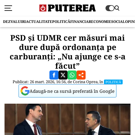
DEZVALUIRI
ACTUALITATE
POLITICĂ
FINANCIAR
ECONOMIE
SOCIAL
OPIN
PSD și UDMR cer măsuri mai
dure după ordonanța pe
carburanți: „Nu ajunge ce s-a
făcut”
Publicat: 26 mart. 2026, 16:56, de
Corina Oprea
, în
POLITICĂ
Adaugă-ne ca sursă preferată în Google