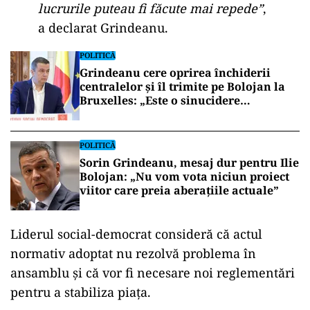
lucrurile puteau fi făcute mai repede”
,
a declarat Grindeanu.
POLITICĂ
Grindeanu cere oprirea închiderii
centralelor și îl trimite pe Bolojan la
Bruxelles: „Este o sinucidere
economică”
POLITICĂ
Sorin Grindeanu, mesaj dur pentru Ilie
Bolojan: „Nu vom vota niciun proiect
viitor care preia aberațiile actuale”
Liderul social-democrat consideră că actul
normativ adoptat nu rezolvă problema în
ansamblu și că vor fi necesare noi reglementări
pentru a stabiliza piața.