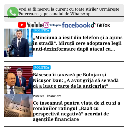
Vrei să fii mereu la curent cu toate știrile? Urmărește
Puterea.ro și pe canalul de WhatsApp
POLITICĂ
„Minciuna a ieșit din telefon și a ajuns
în stradă”. Miruță cere adoptarea legii
anti-dezinformare după atacul cu
topoare din Cluj
POLITICĂ
Băsescu îi taxează pe Bolojan și
Nicușor Dan: „A avut grijă să se vadă
că a luat o carte de la anticariat”
Puterea Financiara
Ce înseamnă pentru viața de zi cu zi a
românilor ratingul „Baa3 cu
perspectivă negativă” acordat de
agențiile financiare