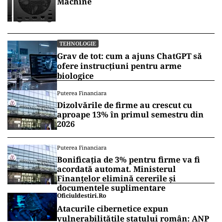
Machine
TEHNOLOGIE
Grav de tot: cum a ajuns ChatGPT să
ofere instrucțiuni pentru arme
biologice
Puterea Financiara
Dizolvările de firme au crescut cu
aproape 13% în primul semestru din
2026
Puterea Financiara
Bonificația de 3% pentru firme va fi
acordată automat. Ministerul
Finanțelor elimină cererile și
documentele suplimentare
Oficiuldestiri.ro
Atacurile cibernetice expun
vulnerabilitățile statului român: ANP