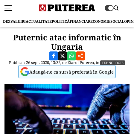
DEZVALUIRI
ACTUALITATE
POLITICĂ
FINANCIAR
ECONOMIE
SOCIAL
OPIN
Puternic atac informatic în
Ungaria
Publicat: 26 sept. 2020, 13:32, de
Ziarul Puterea
, în
TEHNOLOGIE
Adaugă-ne ca sursă preferată în Google