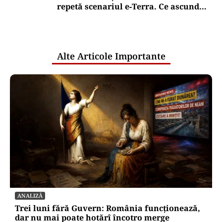
repetă scenariul e‑Terra. Ce ascund
comunicările oficiale și cine răspunde
pentru mentenanța IT a instituțiilor
publice
Alte Articole Importante
ANALIZĂ
Trei luni fără Guvern: România funcționează,
dar nu mai poate hotărî încotro merge