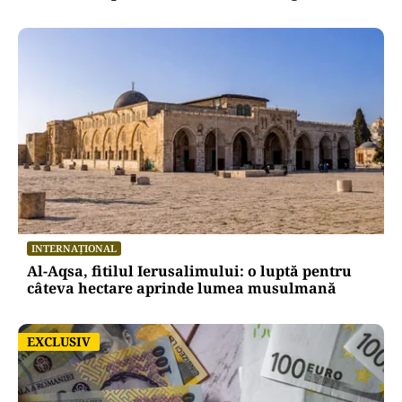
INTERNAȚIONAL
Al-Aqsa, fitilul Ierusalimului: o luptă pentru
câteva hectare aprinde lumea musulmană
EXCLUSIV
EXCLUSIV