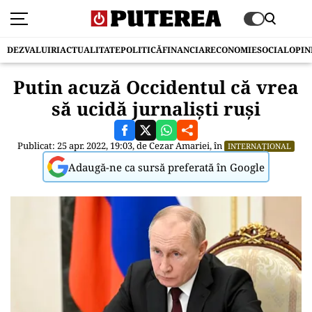
DEZVALUIRI
ACTUALITATE
POLITICĂ
FINANCIAR
ECONOMIE
SOCIAL
OPIN
Putin acuză Occidentul că vrea
să ucidă jurnaliști ruși
Publicat: 25 apr. 2022, 19:03, de
Cezar Amariei
, în
INTERNAȚIONAL
Adaugă-ne ca sursă preferată în Google