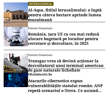
INTERNAȚIONAL
Al-Aqsa, fitilul Ierusalimului: o luptă
pentru câteva hectare aprinde lumea
musulmană
Puterea Financiara
România, țara UE cu cea mai redusă
alocare bugetară pe locuitor pentru
cercetare și dezvoltare, în 2025
Puterea Financiara
Transgaz vrea să devină acționar la
dezvoltatorul unui terminal american
de gaze naturale lichefiate
Oficiuldestiri.ro
Atacurile cibernetice expun
vulnerabilitățile statului român: ANP
repetă scenariul e‑Terra. Ce ascund
comunicările oficiale și cine răspunde
pentru mentenanța IT a instituțiilor
publice