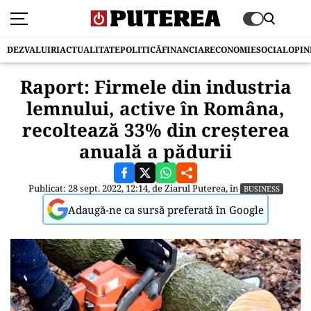
DEZVALUIRI
ACTUALITATE
POLITICĂ
FINANCIAR
ECONOMIE
SOCIAL
OPIN
Raport: Firmele din industria
lemnului, active în Româna,
recoltează 33% din creşterea
anuală a pădurii
Publicat: 28 sept. 2022, 12:14, de
Ziarul Puterea
, în
BUSINESS
Adaugă-ne ca sursă preferată în Google