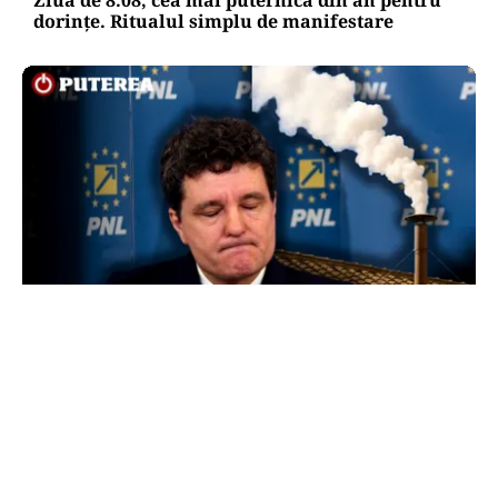
Ziua de 8.08, cea mai puternică din an pentru
dorințe. Ritualul simplu de manifestare
POLITICĂ
Presiune pe Nicușor Dan din partea PNL.
Liberalii cer desemnarea de urgență a unui nou
premier: „Trebuie să iasă fum alb de la
Cotroceni!”