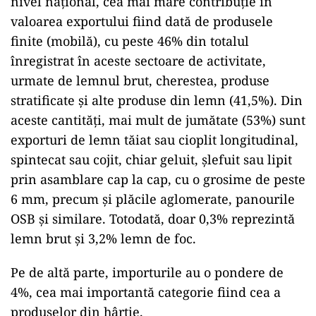
nivel naţional, cea mai mare contribuţie în
valoarea exportului fiind dată de produsele
finite (mobilă), cu peste 46% din totalul
înregistrat în aceste sectoare de activitate,
urmate de lemnul brut, cherestea, produse
stratificate şi alte produse din lemn (41,5%). Din
aceste cantităţi, mai mult de jumătate (53%) sunt
exporturi de lemn tăiat sau cioplit longitudinal,
spintecat sau cojit, chiar geluit, şlefuit sau lipit
prin asamblare cap la cap, cu o grosime de peste
6 mm, precum şi plăcile aglomerate, panourile
OSB şi similare. Totodată, doar 0,3% reprezintă
lemn brut şi 3,2% lemn de foc.
Pe de altă parte, importurile au o pondere de
4%, cea mai importantă categorie fiind cea a
produselor din hârtie.