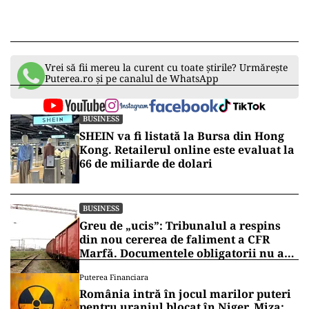
Vrei să fii mereu la curent cu toate știrile? Urmărește
Puterea.ro și pe canalul de WhatsApp
BUSINESS
SHEIN va fi listată la Bursa din Hong
Kong. Retailerul online este evaluat la
66 de miliarde de dolari
BUSINESS
Greu de „ucis”: Tribunalul a respins
din nou cererea de faliment a CFR
Marfă. Documentele obligatorii nu au
fost depuse
Puterea Financiara
România intră în jocul marilor puteri
pentru uraniul blocat în Niger. Miza: