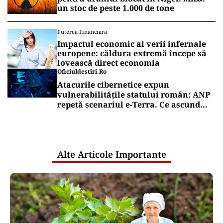
un stoc de peste 1.000 de tone
Puterea Financiara
Impactul economic al verii infernale
europene: căldura extremă începe să
lovească direct economia
Oficiuldestiri.ro
Atacurile cibernetice expun
vulnerabilitățile statului român: ANP
repetă scenariul e‑Terra. Ce ascund
comunicările oficiale și cine răspunde
pentru mentenanța IT a instituțiilor
publice
Alte Articole Importante