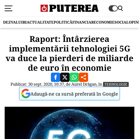
DEZVALUIRI
ACTUALITATE
POLITICĂ
FINANCIAR
ECONOMIE
SOCIAL
OPIN
Raport: Întârzierea
implementării tehnologiei 5G
va duce la pierderi de miliarde
de euro în economie
Publicat: 30 sept. 2020, 10:37, de
Aurel Drăgan
, în
TEHNOLOGIE
Adaugă-ne ca sursă preferată în Google