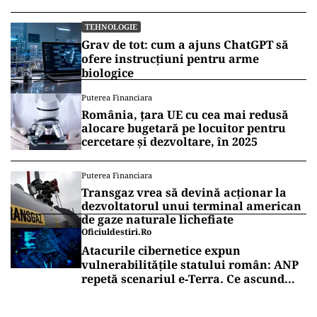
TEHNOLOGIE
Grav de tot: cum a ajuns ChatGPT să
ofere instrucțiuni pentru arme
biologice
Puterea Financiara
România, țara UE cu cea mai redusă
alocare bugetară pe locuitor pentru
cercetare și dezvoltare, în 2025
Puterea Financiara
Transgaz vrea să devină acționar la
dezvoltatorul unui terminal american
de gaze naturale lichefiate
Oficiuldestiri.ro
Atacurile cibernetice expun
vulnerabilitățile statului român: ANP
repetă scenariul e‑Terra. Ce ascund
comunicările oficiale și cine răspunde
pentru mentenanța IT a instituțiilor