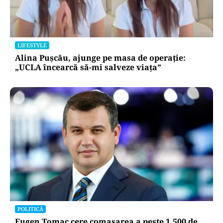
LIFESTYLE
Alina Pușcău, ajunge pe masa de operație:
„UCLA încearcă să-mi salveze viața”
POLITICĂ
Eugen Tomac cere comasarea a peste 1.500 de