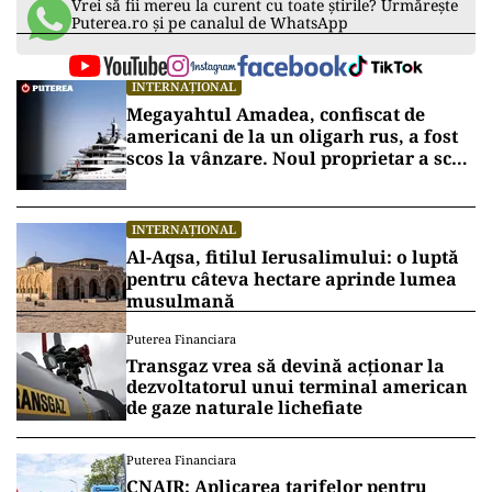
Vrei să fii mereu la curent cu toate știrile? Urmărește
Puterea.ro și pe canalul de WhatsApp
INTERNAȚIONAL
Megayahtul Amadea, confiscat de
americani de la un oligarh rus, a fost
scos la vânzare. Noul proprietar a scos
din conturi 187 de milioane de dolari
INTERNAȚIONAL
Al-Aqsa, fitilul Ierusalimului: o luptă
pentru câteva hectare aprinde lumea
musulmană
Puterea Financiara
Transgaz vrea să devină acționar la
dezvoltatorul unui terminal american
de gaze naturale lichefiate
Puterea Financiara
CNAIR: Aplicarea tarifelor pentru