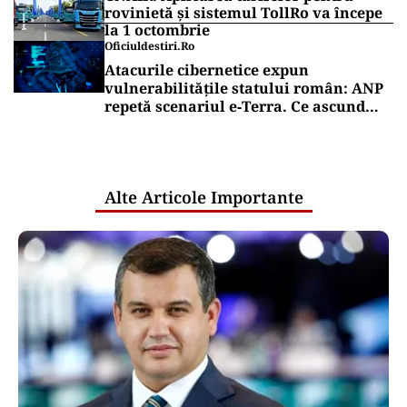
rovinietă și sistemul TollRo va începe
la 1 octombrie
Oficiuldestiri.ro
Atacurile cibernetice expun
vulnerabilitățile statului român: ANP
repetă scenariul e‑Terra. Ce ascund
comunicările oficiale și cine răspunde
pentru mentenanța IT a instituțiilor
publice
Alte Articole Importante