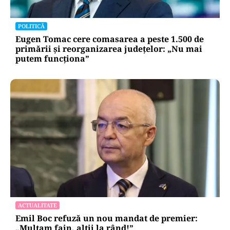
POLITICĂ
Eugen Tomac cere comasarea a peste 1.500 de
primării și reorganizarea județelor: „Nu mai
putem funcționa”
ACTUALITATE
Emil Boc refuză un nou mandat de premier:
„Mulțam fain, alții la rând!”