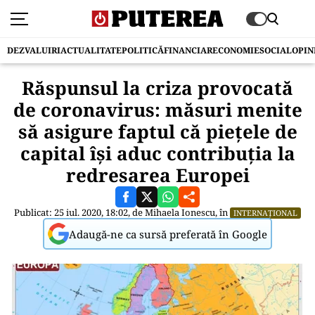
DEZVALUIRI
ACTUALITATE
POLITICĂ
FINANCIAR
ECONOMIE
SOCIAL
OPIN
Răspunsul la criza provocată
de coronavirus: măsuri menite
să asigure faptul că piețele de
capital își aduc contribuția la
redresarea Europei
Publicat: 25 iul. 2020, 18:02, de
Mihaela Ionescu
, în
INTERNAȚIONAL
Adaugă-ne ca sursă preferată în Google