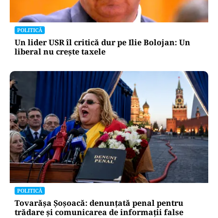
POLITICĂ
Un lider USR îl critică dur pe Ilie Bolojan: Un
liberal nu crește taxele
POLITICĂ
Tovarășa Șoșoacă: denunțată penal pentru
trădare și comunicarea de informații false