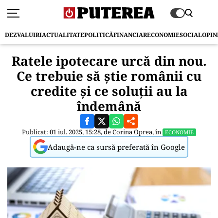
DEZVALUIRI
ACTUALITATE
POLITICĂ
FINANCIAR
ECONOMIE
SOCIAL
OPIN
Ratele ipotecare urcă din nou.
Ce trebuie să știe românii cu
credite și ce soluții au la
îndemână
Publicat: 01 iul. 2025, 15:28, de
Corina Oprea
, în
ECONOMIE
Adaugă-ne ca sursă preferată în Google