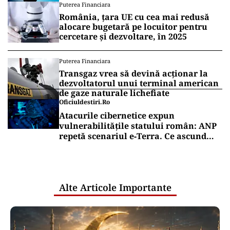
Puterea Financiara
România, țara UE cu cea mai redusă
alocare bugetară pe locuitor pentru
cercetare și dezvoltare, în 2025
Puterea Financiara
Transgaz vrea să devină acționar la
dezvoltatorul unui terminal american
de gaze naturale lichefiate
Oficiuldestiri.ro
Atacurile cibernetice expun
vulnerabilitățile statului român: ANP
repetă scenariul e‑Terra. Ce ascund
comunicările oficiale și cine răspunde
pentru mentenanța IT a instituțiilor
publice
Alte Articole Importante