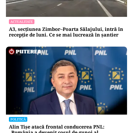
ACTUALITATE
A3, secțiunea Zimbor–Poarta Sălajului, intră în
recepție de luni. Ce se mai lucrează în șantier
POLITICĂ
Alin Tișe atacă frontal conducerea PNL:
„România a devenit coșul de gunoi al