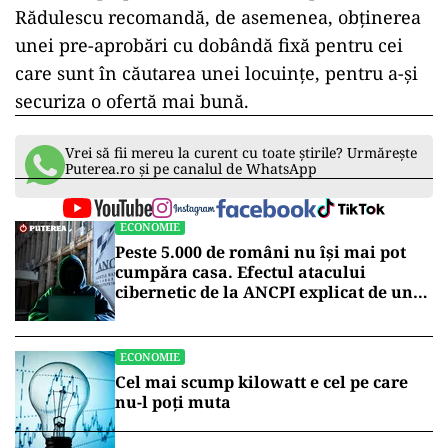
Rădulescu recomandă, de asemenea, obținerea
unei pre-aprobări cu dobândă fixă pentru cei
care sunt în căutarea unei locuințe, pentru a-și
securiza o ofertă mai bună.
Vrei să fii mereu la curent cu toate știrile? Urmărește
Puterea.ro și pe canalul de WhatsApp
ECONOMIE
Peste 5.000 de români nu își mai pot
cumpăra casa. Efectul atacului
cibernetic de la ANCPI explicat de un
broker
ECONOMIE
Cel mai scump kilowatt e cel pe care
nu-l poți muta