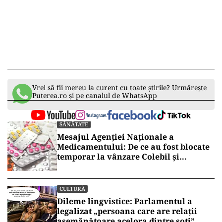
Vrei să fii mereu la curent cu toate știrile? Urmărește
Puterea.ro și pe canalul de WhatsApp
SĂNĂTATE
Mesajul Agenției Naționale a
Medicamentului: De ce au fost blocate
temporar la vânzare Colebil și
Panzcebil
CULTURĂ
Dileme lingvistice: Parlamentul a
legalizat „persoana care are relații
asemănătoare acelora dintre soți”.