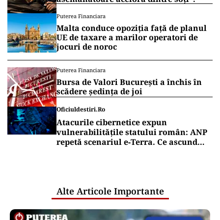
Puterea Financiara
Malta conduce opoziția față de planul
UE de taxare a marilor operatori de
jocuri de noroc
Puterea Financiara
Bursa de Valori București a închis în
scădere ședința de joi
Oficiuldestiri.ro
Atacurile cibernetice expun
vulnerabilitățile statului român: ANP
repetă scenariul e‑Terra. Ce ascund
comunicările oficiale și cine răspunde
pentru mentenanța IT a instituțiilor
publice
Alte Articole Importante