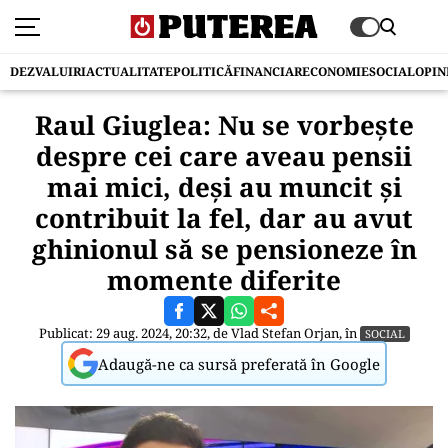
DEZVALUIRI
ACTUALITATE
POLITICĂ
FINANCIAR
ECONOMIE
SOCIAL
OPIN
Raul Giuglea: Nu se vorbește
despre cei care aveau pensii
mai mici, deși au muncit și
contribuit la fel, dar au avut
ghinionul să se pensioneze în
momente diferite
Publicat: 29 aug. 2024, 20:32, de
Vlad Stefan Orjan
, în
SOCIAL
Adaugă-ne ca sursă preferată în Google