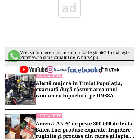
ad
Vrei să fii mereu la curent cu toate știrile? Urmărește
Puterea.ro și pe canalul de WhatsApp
ACTUALITATE
Alertă majoră în Timiș! Populația,
evacuată după răsturnarea unui
camion cu hipoclorit pe DN68A
ACTUALITATE
Amenzi ANPC de peste 300.000 de lei la
Bâlea Lac: produse expirate, frigidere
ruginite și produse din carne și lapte,