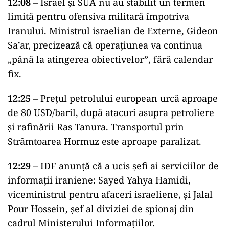
12:08
– Israel și SUA nu au stabilit un termen
limită pentru ofensiva militară împotriva
Iranului. Ministrul israelian de Externe, Gideon
Sa’ar, precizează că operațiunea va continua
„până la atingerea obiectivelor”, fără calendar
fix.
12:25
– Prețul petrolului european urcă aproape
de 80 USD/baril, după atacuri asupra petroliere
și rafinării Ras Tanura. Transportul prin
Strâmtoarea Hormuz este aproape paralizat.
12:29
– IDF anunță că a ucis șefi ai serviciilor de
informații iraniene: Sayed Yahya Hamidi,
viceministrul pentru afaceri israeliene, și Jalal
Pour Hossein, șef al diviziei de spionaj din
cadrul Ministerului Informațiilor.