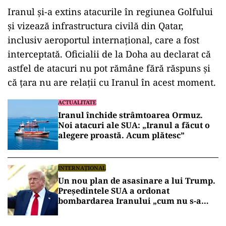
Iranul și-a extins atacurile în regiunea Golfului
și vizează infrastructura civilă din Qatar,
inclusiv aeroportul internațional, care a fost
interceptată. Oficialii de la Doha au declarat că
astfel de atacuri nu pot rămâne fără răspuns și
că țara nu are relații cu Iranul în acest moment.
ACTUALITATE
Iranul închide strâmtoarea Ormuz.
Noi atacuri ale SUA: „Iranul a făcut o
alegere proastă. Acum plătesc”
INTERNAȚIONAL
Un nou plan de asasinare a lui Trump.
Președintele SUA a ordonat
bombardarea Iranului „cum nu s-a
mai văzut vreodată”, dacă va fi
asasinat