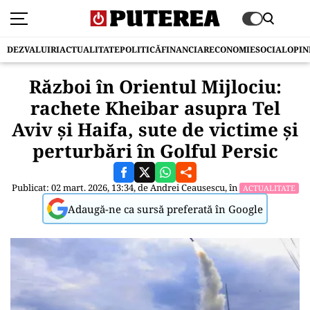
DEZVALUIRI
ACTUALITATE
POLITICĂ
FINANCIAR
ECONOMIE
SOCIAL
OPIN
Război în Orientul Mijlociu:
rachete Kheibar asupra Tel
Aviv și Haifa, sute de victime și
perturbări în Golful Persic
Publicat: 02 mart. 2026, 13:34, de
Andrei Ceausescu
, în
ACTUALITATE
Adaugă-ne ca sursă preferată în Google