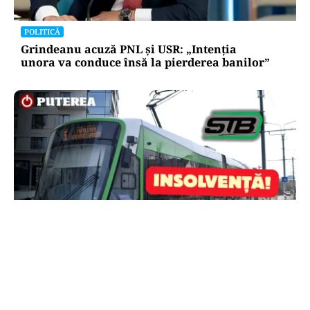
POLITICĂ
Grindeanu acuză PNL și USR: „Intenția
unora va conduce însă la pierderea banilor”
ACTUALITATE
STB a depus cererea de insolvență la Tribunalul
București