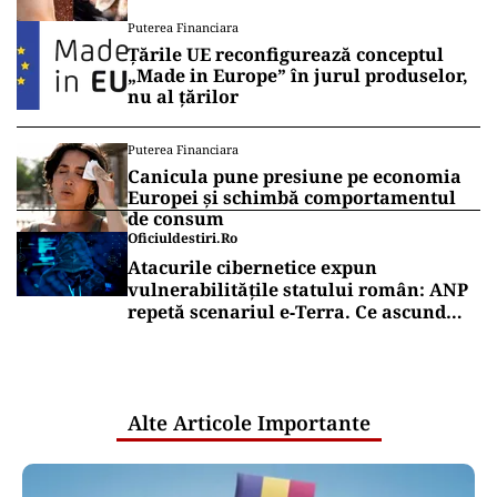
lăsate la soare
Puterea Financiara
Țările UE reconfigurează conceptul
„Made in Europe” în jurul produselor,
nu al țărilor
Puterea Financiara
Canicula pune presiune pe economia
Europei și schimbă comportamentul
de consum
Oficiuldestiri.ro
Atacurile cibernetice expun
vulnerabilitățile statului român: ANP
repetă scenariul e‑Terra. Ce ascund
comunicările oficiale și cine răspunde
pentru mentenanța IT a instituțiilor
publice
Alte Articole Importante