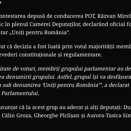
”
contestarea depusă de conducerea POT, Răzvan Mirel 
c în plenul Camerei Deputaților, declarând oficial 
tar „Uniți pentru România”.
ut că decizia a fost luată prin votul majorității mem
revederi constituționale și regulamentare.
itate de voturi, membrii grupului parlamentar au de
a denumirii grupului. Astfel, grupul își va desfășura
a sub denumirea ‘Uniți pentru România’”, a declarat 
a Parlamentului.
anunțat că la acest grup au aderat și alți deputați: D
, Călin Groza, Gheorghe Pîclişan și Aurora-Tasica Si