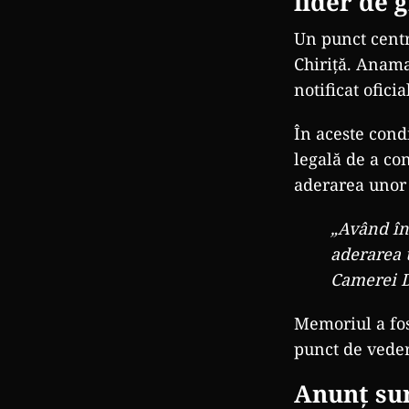
lider de 
Un punct centr
Chiriță. Anama
notificat ofici
În aceste cond
legală de a co
aderarea unor 
„Având în
aderarea u
Camerei De
Memoriul a fo
punct de veder
Anunț sur