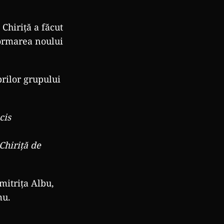
Chiriță a făcut
formarea noului
brilor grupului
cis
Chiriță de
umitrița Albu,
mu.