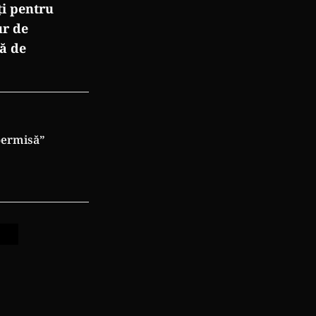
ți pentru
ur de
vă de
permisă”