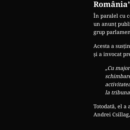
România
În paralel cu 
un anunț publi
grup parlamen
Acesta a susțin
și a invocat p
„Cu major
schimbare
activitate
la tribun
Totodată, el a 
Andrei Csillag