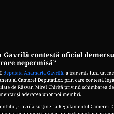
Gavrilă contestă oficial demersul
urare nepermisă”
T,
deputata Anamaria Gavrilă,
a transmis luni un m
nent al Camerei Deputaților, prin care contestă lega
ulate de Răzvan Mirel Chiriță privind schimbarea d
amentar și aderarea unor noi membri.
entului, Gavrilă susține că Regulamentul Camerei D
litatea redenumirii unui grup parlamentar, iar num