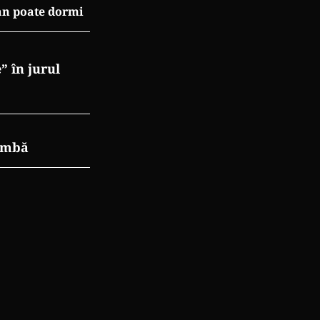
an poate dormi
” în jurul
himbă