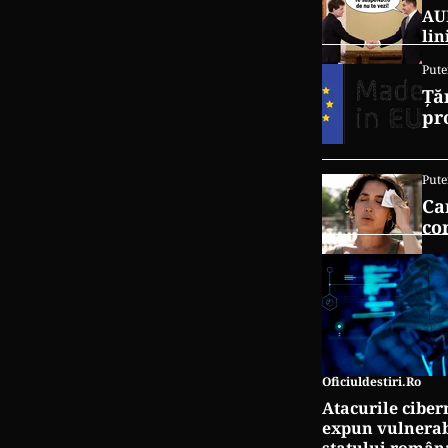
AUR
lin
Pute
Ță
pr
Pute
Ca
co
Oficiuldestiri.ro
Atacurile ciber
expun vulnerabi