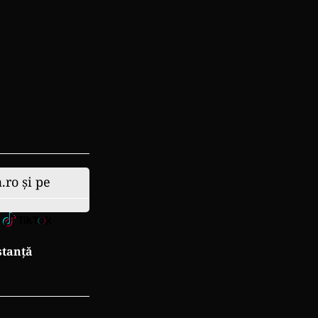
.ro și pe
stanță