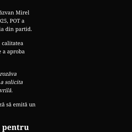
Răzvan Mirel
025, POT a
ia din partid.
 calitatea
e a aproba
prozăva
a solicita
vrilă.
ză să emită un
i pentru