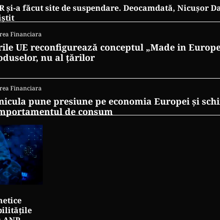
 și-a făcut site de suspendare. Deocamdată, Nicușor D
iștit
rea Financiara
rile UE reconfigurează conceptul „Made in Europe
oduselor, nu al țărilor
rea Financiara
nicula pune presiune pe economia Europei și sc
mportamentul de consum
netice
litățile