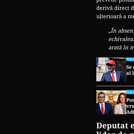
derivă direct d
ulterioară a m
„În absen
echivalea
arată în m
POLI
Se 
al 
POLI
Pon
vru
Adi
Deputat e