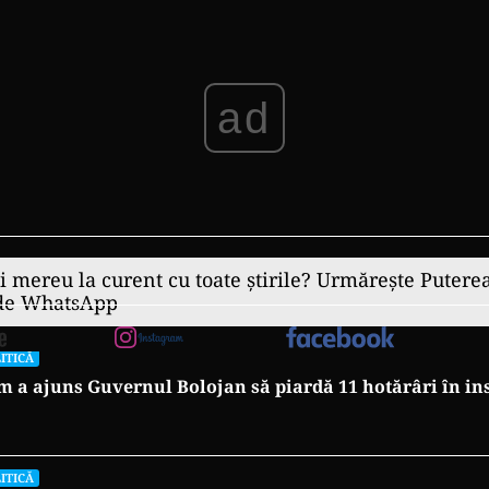
ad
ii mereu la curent cu toate știrile? Urmărește Puterea
 de WhatsApp
ITICĂ
 a ajuns Guvernul Bolojan să piardă 11 hotărâri în in
ITICĂ