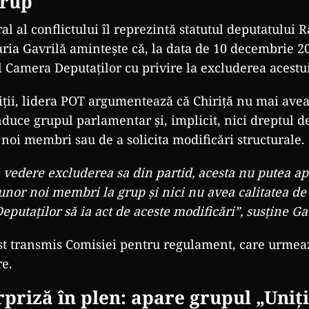
grup
al al conflictului îl reprezintă statutul deputatului 
ria Gavrilă amintește că, la data de 10 decembrie 2
al Camera Deputaților cu privire la excluderea acestu
iții, lidera POT argumentează că Chiriță nu mai avea
nduce grupul parlamentar și, implicit, nici dreptul d
noi membri sau de a solicita modificări structurale.
 vedere excluderea sa din partid, acesta nu putea a
nor noi membri la grup și nici nu avea calitatea de 
putaților să ia act de aceste modificări”, susține Ga
st transmis Comisiei pentru regulament, care urmea
e.
priză în plen: apare grupul „Uniț