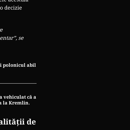
-o decizie
e
entar”, se
i polonicul abil
a vehiculat că a
a la Kremlin.
lității de