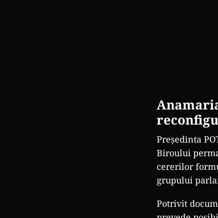
Anamaria 
reconfig
Președinta PO
Biroului perma
cererilor form
grupului parl
Potrivit docum
prevede posibi