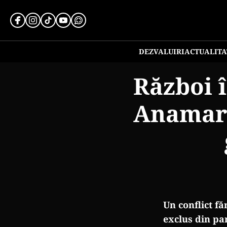
DEZVALUIRI
ACTUALITA
Război 
Anamari
Un conflict f
exclus din pa