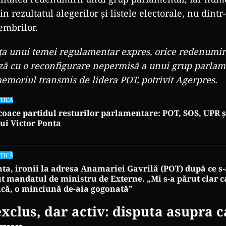
in rezultatul alegerilor și listele electorale, nu dintr
embrilor.
ța unui temei regulamentar expres, orice redenumir
ză cu o reconfigurare nepermisă a unui grup parlam
emoriul transmis de lidera POT, potrivit Agerpres.
TICĂ
coace partidul resturilor parlamentare: POT, SOS, UPR ș
lui Victor Ponta
TICĂ
ta, ironii la adresa Anamariei Gavrilă (POT) după ce s-
t mandatul de ministru de Externe. „Mi s-a părut clar c
că, o minciună de-aia gogonată”
xclus, dar activ: disputa asupra ca