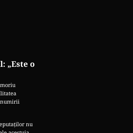
: „Este o
emoriu
litatea
enumirii
eputaților nu
ele acestuia