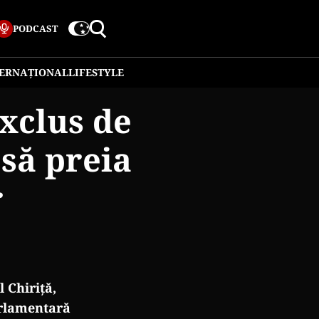
PODCAST
TERNAȚIONAL
LIFESTYLE
xclus de
să preia
r
 Chiriță,
arlamentară