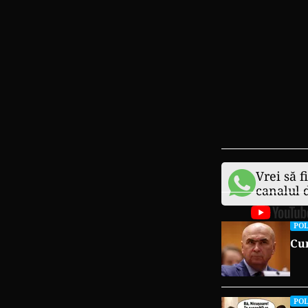
Vrei să f
canalul
POL
Cum
POL