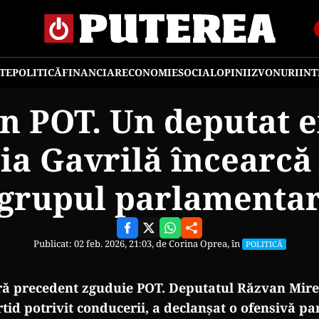
TE
POLITICĂ
FINANCIAR
ECONOMIE
SOCIAL
OPINII
ZVONURI
IN
în POT. Un deputat e
a Gavrilă încearcă 
grupul parlamenta
Publicat: 02 feb. 2026, 21:03, de
Corina Oprea
, în
POLITICĂ
ără precedent zguduie POT. Deputatul Răzvan Mirel
rtid potrivit conducerii, a declanșat o ofensivă p