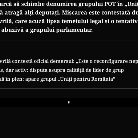
earcă să schimbe denumirea grupului POT în „Uni
ă atragă alți deputați. Mișcarea este contestată d
lă, care acuză lipsa temeiului legal și o tentati
 abuzivă a grupului parlamentar.
ilă contestă oficial demersul: „Este o reconfigurare ne
, dar activ: disputa asupra calității de lider de grup
ă în plen: apare grupul „Uniți pentru România”
Play