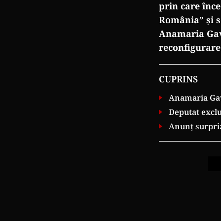
prin care înc
România” și s
Anamaria Gavri
reconfigurare
CUPRINS
Anamaria Gavr
Deputat exclus
Anunț surpriz