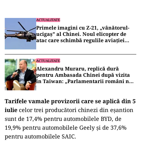
ACTUALITATE
Primele imagini cu Z-21, „vânătorul-
ucigaș” al Chinei. Noul elicopter de
atac care schimbă regulile aviației
militare (VIDEO)
ACTUALITATE
Alexandru Muraru, replică dură
pentru Ambasada Chinei după vizita
în Taiwan: „Parlamentarii români nu
cer aprobarea Beijingului”
Tarifele vamale provizorii care se aplică din 5
iulie
celor trei producători chinezi din eşantion
sunt de 17,4% pentru automobilele BYD, de
19,9% pentru automobilele Geely şi de 37,6%
pentru automobilele SAIC.