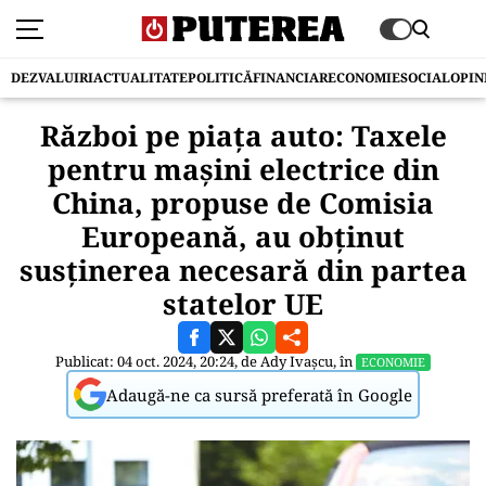
DEZVALUIRI
ACTUALITATE
POLITICĂ
FINANCIAR
ECONOMIE
SOCIAL
OPIN
Război pe piaţa auto: Taxele
pentru mașini electrice din
China, propuse de Comisia
Europeană, au obţinut
susţinerea necesară din partea
statelor UE
Publicat: 04 oct. 2024, 20:24, de
Ady Ivașcu
, în
ECONOMIE
Adaugă-ne ca sursă preferată în Google