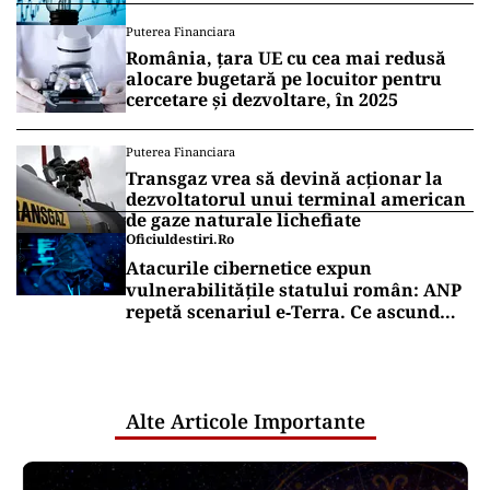
Puterea Financiara
România, țara UE cu cea mai redusă
alocare bugetară pe locuitor pentru
cercetare și dezvoltare, în 2025
Puterea Financiara
Transgaz vrea să devină acționar la
dezvoltatorul unui terminal american
de gaze naturale lichefiate
Oficiuldestiri.ro
Atacurile cibernetice expun
vulnerabilitățile statului român: ANP
repetă scenariul e‑Terra. Ce ascund
comunicările oficiale și cine răspunde
pentru mentenanța IT a instituțiilor
publice
Alte Articole Importante