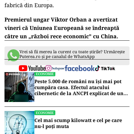
fabrică din Europa.
Premierul ungar Viktor Orban a avertizat
vineri că Uniunea Europeană se îndreaptă
către un „război rece economic” cu China.
Vrei să fii mereu la curent cu toate știrile? Urmărește
Puterea.ro și pe canalul de WhatsApp
ECONOMIE
Peste 5.000 de români nu își mai pot
cumpăra casa. Efectul atacului
cibernetic de la ANCPI explicat de un
broker
ECONOMIE
Cel mai scump kilowatt e cel pe care
nu-l poți muta