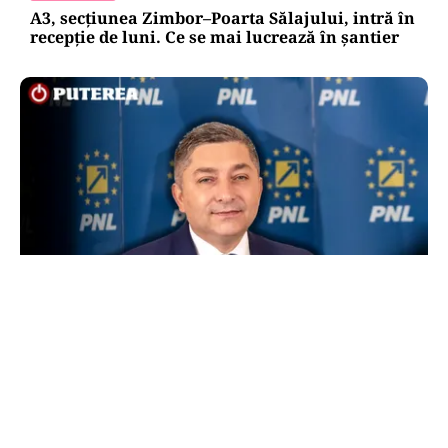
A3, secțiunea Zimbor–Poarta Sălajului, intră în
recepție de luni. Ce se mai lucrează în șantier
POLITICĂ
Alin Tișe atacă frontal conducerea PNL:
„România a devenit coșul de gunoi al
investitorilor”