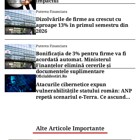
impactul
Puterea Financiara
Dizolvările de firme au crescut cu
aproape 13% în primul semestru din
2026
Puterea Financiara
Bonificația de 3% pentru firme va fi
acordată automat. Ministerul
Finanțelor elimină cererile și
documentele suplimentare
Oficiuldestiri.ro
Atacurile cibernetice expun
vulnerabilitățile statului român: ANP
repetă scenariul e‑Terra. Ce ascund
comunicările oficiale și cine răspunde
pentru mentenanța IT a instituțiilor
publice
Alte Articole Importante