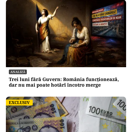
ANALIZĂ
Trei luni fără Guvern: România funcționează,
dar nu mai poate hotărî încotro merge
EXCLUSIV
EXCLUSIV