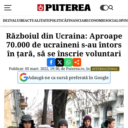
DEZVALUIRI
ACTUALITATE
POLITICĂ
FINANCIAR
ECONOMIE
SOCIAL
OPIN
Războiul din Ucraina: Aproape
70.000 de ucraineni s-au întors
în țară, să se înscrie voluntari
Publicat: 05 mart. 2022, 19:30, de
Puterea.ro
, în
INTERNAȚIONAL
Adaugă-ne ca sursă preferată în Google