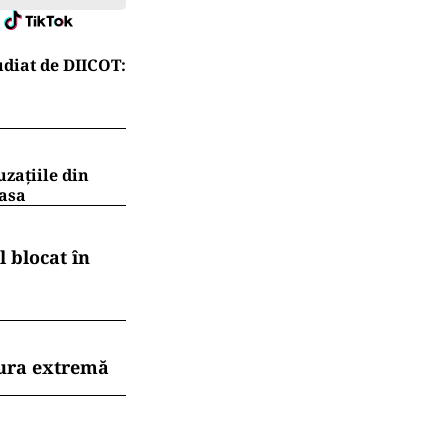
diat de DIICOT:
uzațiile din
masa
 blocat în
dura extremă