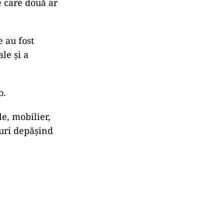
e care două ar
e au fost
le și a
o.
e, mobilier,
euri depășind