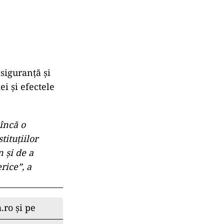
 siguranță și
i și efectele
 încă o
tituțiilor
 și de a
rice”, a
.ro și pe