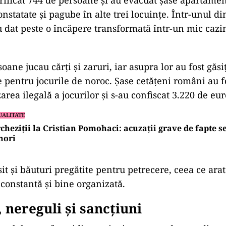
rificat 744 de persoane și au evacuat șase apartame
onstatate și pagube în alte trei locuințe. Într-unul di
u dat peste o încăpere transformată într-un mic cazi
ane jucau cărți și zaruri, iar asupra lor au fost găsiț
te pentru jocurile de noroc. Șase cetățeni români au 
rea ilegală a jocurilor și s-au confiscat 3.220 de eur
UALITATE
cheziții la Cristian Pomohaci: acuzații grave de fapte s
nori
ăsit și băuturi pregătite pentru petrecere, ceea ce ara
 constantă și bine organizată.
 nereguli și sancțiuni