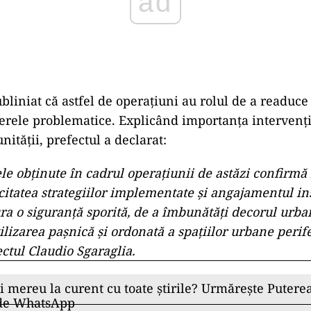
ad
bliniat că astfel de operațiuni au rolul de a readuce
ierele problematice. Explicând importanța intervenție
ității, prefectul a declarat:
le obținute în cadrul operațiunii de astăzi confirmă
citatea strategiilor implementate și angajamentul ins
ra o siguranță sporită, de a îmbunătăți decorul urban
ilizarea paşnică și ordonată a spațiilor urbane perife
ctul Claudio Sgaraglia.
ii mereu la curent cu toate știrile? Urmărește Puterea
 de WhatsApp