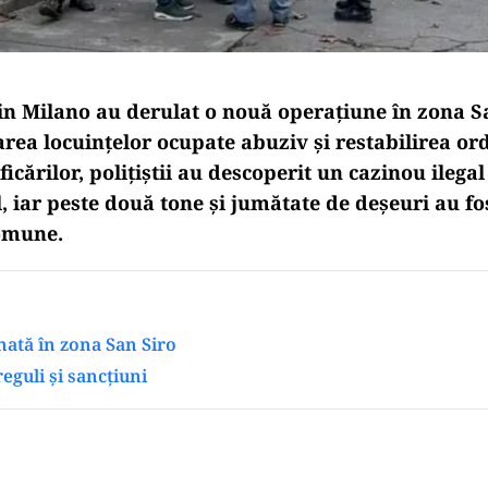
din Milano au derulat o nouă operațiune în zona S
rea locuințelor ocupate abuziv și restabilirea ord
ficărilor, polițiștii au descoperit un cazinou ilega
, iar peste două tone și jumătate de deșeuri au fo
comune.
ată în zona San Siro
eguli și sancțiuni
Play