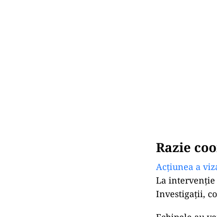
Razie coo
Acțiunea a viz
La intervenție 
Investigații, c