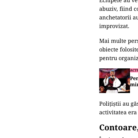
Echipele au ve
abuziv, fiind c
anchetatorii a
improvizat.
Mai multe perso
obiecte folosi
pentru organiza
ACT
Per
mi
Polițiștii au g
activitatea era
Contoare,