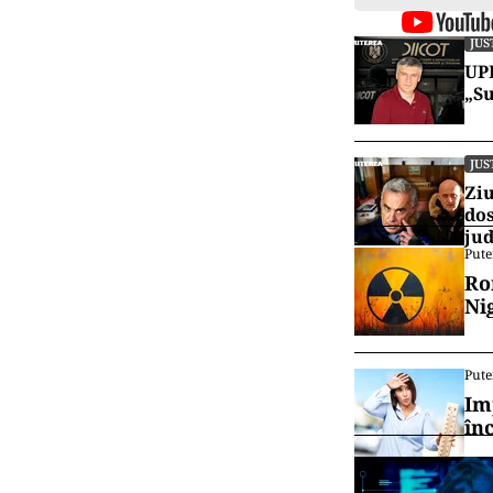
JUS
UPD
„Su
JUS
Ziu
dos
jud
Pute
Ro
Ni
Pute
Im
în