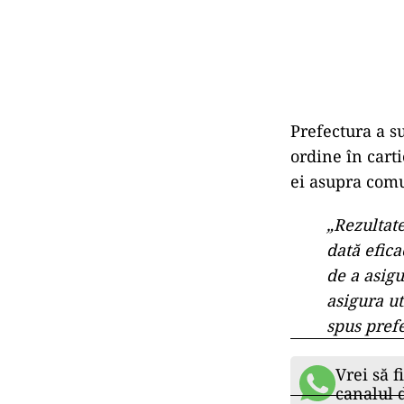
Prefectura a su
ordine în cart
ei asupra comun
„Rezultate
dată efica
de a asigu
asigura ut
spus prefe
Vrei să f
canalul