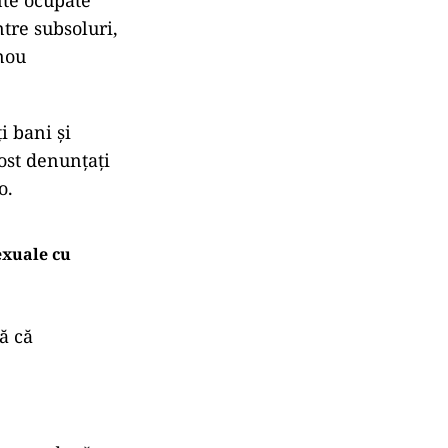
nte ocupate
ntre subsoluri,
nou
i bani și
fost denunțați
o.
exuale cu
tă că