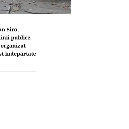
an Siro,
inii publice.
l organizat
st îndepărtate