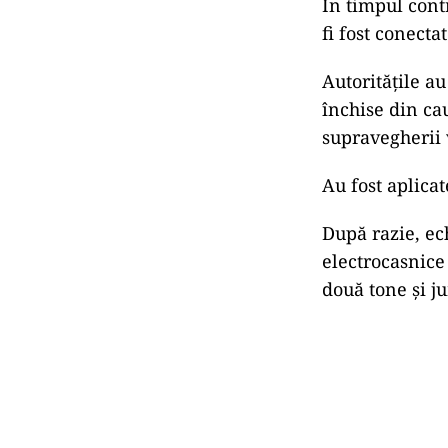
În timpul contr
fi fost conectat
Autoritățile au
închise din ca
supravegherii 
Au fost aplica
După razie, ec
electrocasnice
două tone și j