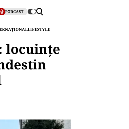
PODCAST
TERNAȚIONAL
LIFESTYLE
 locuințe
ndestin
l