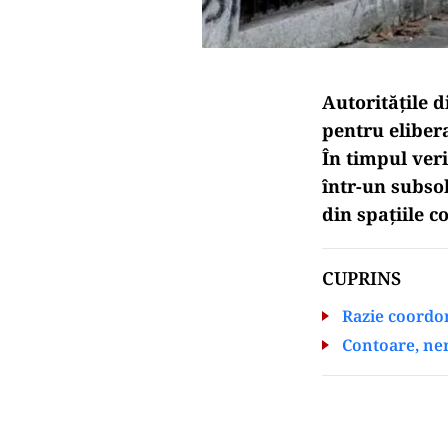
Autoritățile 
pentru elibera
În timpul veri
într-un subsol
din spațiile 
CUPRINS
Razie coordon
Contoare, ner