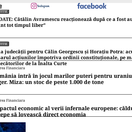
TITIE
ATE: Cătălin Avramescu reacționează după ce a fost au
nt tot timpul liber”
TITIE
a judecății pentru Călin Georgescu și Horațiu Potra: ac
arul acțiunilor împotriva ordinii constituționale, pe 
ecătorilor de la Înalta Curte
rea Financiara
mânia intră în jocul marilor puteri pentru uraniul
ger. Miza: un stoc de peste 1.000 de tone
rea Financiara
pactul economic al verii infernale europene: căl
cepe să lovească direct economia