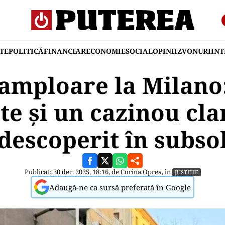
TE
POLITICĂ
FINANCIAR
ECONOMIE
SOCIAL
OPINII
ZVONURI
IN
 amploare la Milano:
te și un cazinou cla
descoperit în subso
Publicat: 30 dec. 2025, 18:16, de
Corina Oprea
, în
JUSTITIE
Adaugă-ne ca sursă preferată în Google