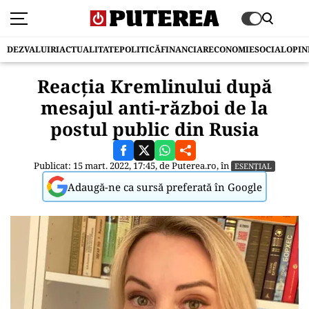
DEZVALUIRI
ACTUALITATE
POLITICĂ
FINANCIAR
ECONOMIE
SOCIAL
OPIN
Reacția Kremlinului după
mesajul anti-război de la
postul public din Rusia
Publicat: 15 mart. 2022, 17:45, de
Puterea.ro
, în
ESENȚIAL
Adaugă-ne ca sursă preferată în Google