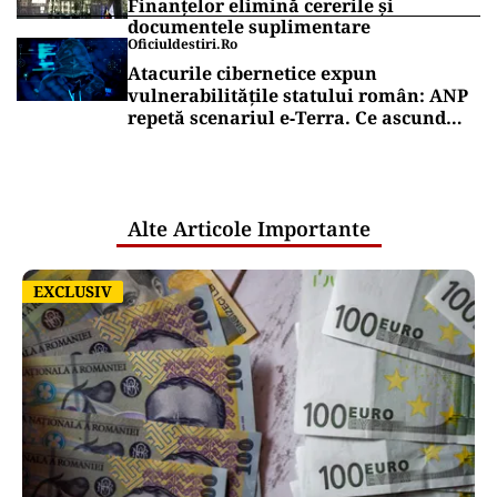
Finanțelor elimină cererile și
documentele suplimentare
Oficiuldestiri.ro
Atacurile cibernetice expun
vulnerabilitățile statului român: ANP
repetă scenariul e‑Terra. Ce ascund
comunicările oficiale și cine răspunde
pentru mentenanța IT a instituțiilor
publice
Alte Articole Importante
EXCLUSIV
EXCLUSIV