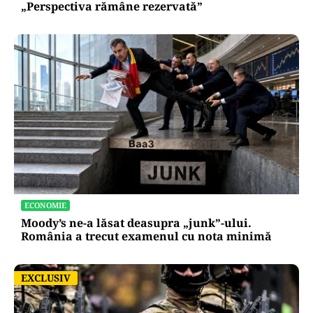
„Perspectiva rămâne rezervată”
ECONOMIE
Moody’s ne-a lăsat deasupra „junk”-ului.
România a trecut examenul cu nota minimă
EXCLUSIV
EXCLUSIV