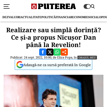
DEZVALUIRI
ACTUALITATE
POLITICĂ
FINANCIAR
ECONOMIE
SOCIAL
OPIN
Realizare sau simplă dorință?
Ce și-a propus Nicușor Dan
până la Revelion!
Publicat: 24 sept. 2022, 10:00, de
Eliza Popa
, în
ORAȘUL MEU
Adaugă-ne ca sursă preferată în Google