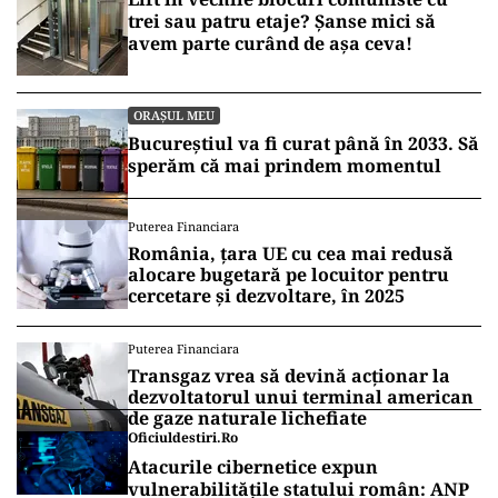
trei sau patru etaje? Șanse mici să
avem parte curând de așa ceva!
ORAȘUL MEU
Bucureștiul va fi curat până în 2033. Să
sperăm că mai prindem momentul
Puterea Financiara
România, țara UE cu cea mai redusă
alocare bugetară pe locuitor pentru
cercetare și dezvoltare, în 2025
Puterea Financiara
Transgaz vrea să devină acționar la
dezvoltatorul unui terminal american
de gaze naturale lichefiate
Oficiuldestiri.ro
Atacurile cibernetice expun
vulnerabilitățile statului român: ANP