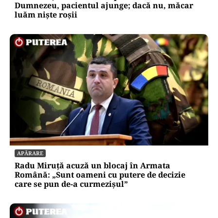
Dumnezeu, pacientul ajunge; dacă nu, măcar
luăm niște roșii
APĂRARE
Radu Miruță acuză un blocaj în Armata
Română: „Sunt oameni cu putere de decizie
care se pun de-a curmezișul”