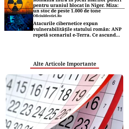
pentru uraniul blocat în Niger. Miza:
un stoc de peste 1.000 de tone
Oficiuldestiri.ro
Atacurile cibernetice expun
vulnerabilitățile statului român: ANP
repetă scenariul e‑Terra. Ce ascund
comunicările oficiale și cine răspunde
pentru mentenanța IT a instituțiilor
publice
Alte Articole Importante