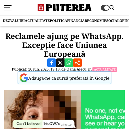
DEZVALUIRI
ACTUALITATE
POLITICĂ
FINANCIAR
ECONOMIE
SOCIAL
OPIN
Reclamele ajung pe WhatsApp.
Excepție face Uniunea
Europeană
Publicat: 20 iun. 2025, 19:18, de
Oana Alecu
, în
ACTUALITATE
Adaugă-ne ca sursă preferată în Google