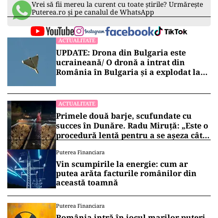
Vrei să fii mereu la curent cu toate știrile? Urmărește
Puterea.ro și pe canalul de WhatsApp
ACTUALITATE
UPDATE: Drona din Bulgaria este
ucraineană/ O dronă a intrat din
România în Bulgaria şi a explodat la
100 de metri de graniţă
ACTUALITATE
Primele două barje, scufundate cu
succes în Dunăre. Radu Miruță: „Este o
procedură lentă pentru a se așeza cât
mai bine”
Puterea Financiara
Vin scumpirile la energie: cum ar
putea arăta facturile românilor din
această toamnă
Puterea Financiara
România intră în jocul marilor puteri