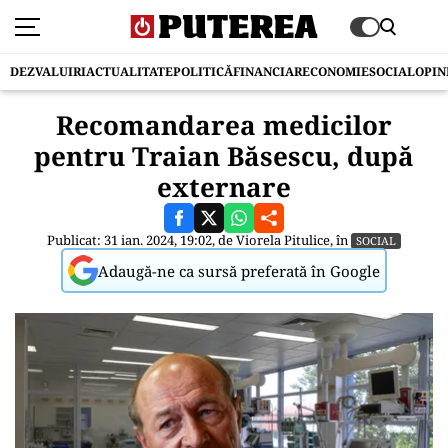
DEZVALUIRI
ACTUALITATE
POLITICĂ
FINANCIAR
ECONOMIE
SOCIAL
OPIN
Recomandarea medicilor
pentru Traian Băsescu, după
externare
Publicat: 31 ian. 2024, 19:02, de
Viorela Pitulice
, în
SOCIAL
Adaugă-ne ca sursă preferată în Google