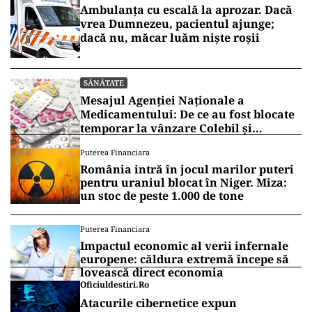
Ambulanța cu escală la aprozar. Dacă
vrea Dumnezeu, pacientul ajunge;
dacă nu, măcar luăm niște roșii
SĂNĂTATE
Mesajul Agenției Naționale a
Medicamentului: De ce au fost blocate
temporar la vânzare Colebil și
Panzcebil
Puterea Financiara
România intră în jocul marilor puteri
pentru uraniul blocat în Niger. Miza:
un stoc de peste 1.000 de tone
Puterea Financiara
Impactul economic al verii infernale
europene: căldura extremă începe să
lovească direct economia
Oficiuldestiri.ro
Atacurile cibernetice expun