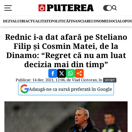
DEZVALUIRI
ACTUALITATE
POLITICĂ
FINANCIAR
ECONOMIE
SOCIAL
OPIN
Rednic i-a dat afară pe Steliano
Filip și Cosmin Matei, de la
Dinamo: “Regret că nu am luat
decizia mai din timp”
Publicat: 14 dec. 2021, 12:06, de
Vlad Ciotoran
, în
SPORT
Adaugă-ne ca sursă preferată în Google