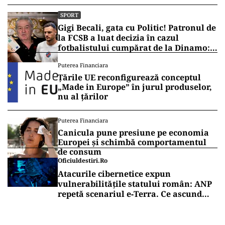
SPORT
Gigi Becali, gata cu Politic! Patronul de
la FCSB a luat decizia în cazul
fotbalistului cumpărat de la Dinamo:
„Fac curățenie! Nu e de echipa asta”
Puterea Financiara
Țările UE reconfigurează conceptul
„Made in Europe” în jurul produselor,
nu al țărilor
Puterea Financiara
Canicula pune presiune pe economia
Europei și schimbă comportamentul
de consum
Oficiuldestiri.ro
Atacurile cibernetice expun
vulnerabilitățile statului român: ANP
repetă scenariul e‑Terra. Ce ascund
comunicările oficiale și cine răspunde
pentru mentenanța IT a instituțiilor
publice