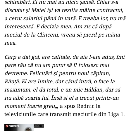
schimbări. Ei nu mai au nicio șansă. Chiar s-a
discutat și Matei își va rezilia mâine contractul,
a cerut salariul până în vară. E treaba lor, nu mă
interesează. E decizia mea. Am zis că după
meciul de la Clinceni, vreau să pierd pe mâna
mea.
Carp a dat gol, are calitate, de aia l-am adus, îmi
pare rău că nu am putut să îl folosesc mai
devreme. Felicitări și pentru noul căpitan,
Răuță. El are limite, dar când intră, o face la
maximum, el dă totul, e un mic Hâldan, dar să
nu aibă soarta lui. Însă și el a trecut printr-un
moment foarte greu
„, a spus Rednic la
televiziunile care transmit meciurile din Liga 1.
SPORT