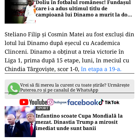
Doliu în fotbalul românesc! Fundașul
care i-a adus ultimul titlu de
campioană lui Dinamo a murit la doar
45 de ani
Steliano Filip și Cosmin Matei au fost excluși din
lotul lui Dinamo după eșecul cu Academica
Clinceni. Dinamo a obţinut a treia victorie în
Liga 1, prima după 15 etape, luni, în meciul cu
Chindia Târgovişte, scor 1-0,
în etapa a 19-a.
Vrei să fii mereu la curent cu toate știrile? Urmărește
Puterea.ro și pe canalul de WhatsApp
SPORT
Infantino scoate Cupa Mondială la
mezat. Dinastia Trump a mirosit
imediat unde sunt banii