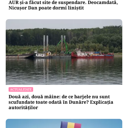
AUR și-a făcut site de suspendare. Deocamdată,
Nicușor Dan poate dormi liniștit
ACTUALITATE
Două azi, două mâine: de ce barjele nu sunt
scufundate toate odată în Dunăre? Explicația
autorităților