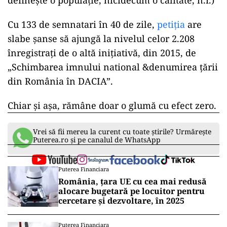
definește o populație, nicidecum o calitate, n.r.)
Cu 133 de semnatari în 40 de zile,
petiția
are
slabe șanse să ajungă la nivelul celor 2.208
înregistrați de o altă inițiativă, din 2015, de
„Schimbarea imnului national &denumirea ţării
din România în DACIA”.
Chiar și așa, rămâne doar o glumă cu efect zero.
Vrei să fii mereu la curent cu toate știrile? Urmărește
Puterea.ro și pe canalul de WhatsApp
Puterea Financiara
România, țara UE cu cea mai redusă
alocare bugetară pe locuitor pentru
cercetare și dezvoltare, în 2025
Puterea Financiara