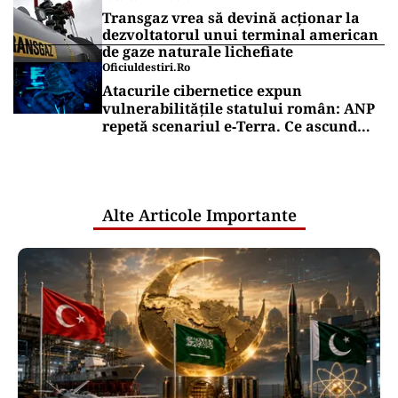
Transgaz vrea să devină acționar la
dezvoltatorul unui terminal american
de gaze naturale lichefiate
Oficiuldestiri.ro
Atacurile cibernetice expun
vulnerabilitățile statului român: ANP
repetă scenariul e‑Terra. Ce ascund
comunicările oficiale și cine răspunde
pentru mentenanța IT a instituțiilor
publice
Alte Articole Importante