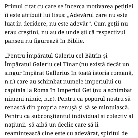
Primul citat cu care se încerca motivarea petiției
îi este atribuit lui Iisus: „Adevărul care nu este
luat în derîdere, nu este adevăr”. Cum geții nu
erau creștini, nu au de unde ști că respectivul
panseu nu figurează în Biblie.
„Pentru Împăratul Galeriu cel Bătrîn și
Împăratul Galeriu cel Tînar (nu există decât un
singur împărat Gallerius în toată istoria romană,
n.r.) care au schimbat numele imperiului cu
capitala la Roma în Imperiul Get (nu a schimbat
nimeni nimic, n.r.). Pentru ca poporul nostru să
renască din propria cenușă și să se mîntuiască.
Pentru ca subconștientul individual și colectiv al
națiunii să aibă un declic care să îi
reamintească cine este cu adevărat, spiritul de