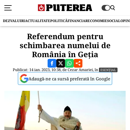
DEZVALUIRI
ACTUALITATE
POLITICĂ
FINANCIAR
ECONOMIE
SOCIAL
OPIN
Referendum pentru
schimbarea numelui de
România în Geția
Publicat: 14 ian. 2023, 10:38, de
Cezar Amariei
, în
ESENȚIAL
Adaugă-ne ca sursă preferată în Google