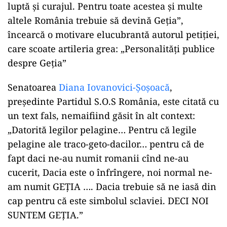
luptă și curajul. Pentru toate acestea și multe
altele România trebuie să devină Geția”,
încearcă o motivare elucubrantă autorul petiției,
care scoate artileria grea: „Personalități publice
despre Geția”
Senatoarea
Diana Iovanovici-Șoșoacă
,
președinte Partidul S.O.S România, este citată cu
un text fals, nemaifiind găsit în alt context:
„Datorită legilor pelagine… Pentru că legile
pelagine ale traco-geto-dacilor… pentru că de
fapt daci ne-au numit romanii cînd ne-au
cucerit, Dacia este o înfrîngere, noi normal ne-
am numit GEȚIA …. Dacia trebuie să ne iasă din
cap pentru că este simbolul sclaviei. DECI NOI
SUNTEM GEȚIA.”