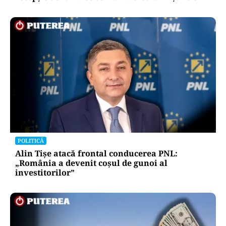
POLITICĂ
Alin Tișe atacă frontal conducerea PNL:
„România a devenit coșul de gunoi al
investitorilor”