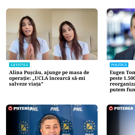
LIFESTYLE
POLITICĂ
Alina Pușcău, ajunge pe masa de
Eugen Tom
operație: „UCLA încearcă să-mi
peste 1.50
salveze viața”
reorganiz
putem fun