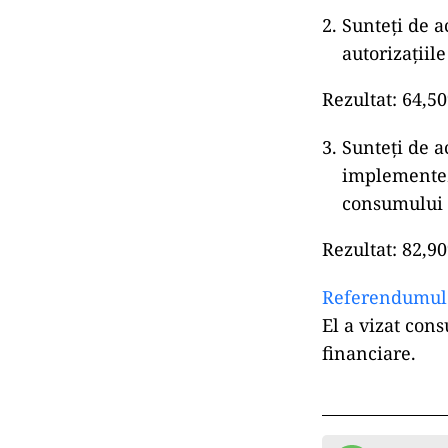
Sunteţi de a
autorizaţiil
Rezultat: 64,5
Sunteţi de a
implementez
consumului d
Rezultat: 82,9
Referendumul
El a vizat con
financiare.