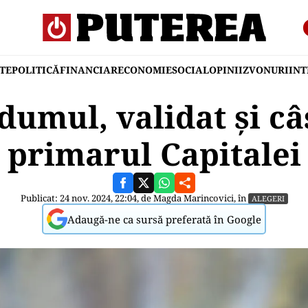
TE
POLITICĂ
FINANCIAR
ECONOMIE
SOCIAL
OPINII
ZVONURI
IN
umul, validat și câ
primarul Capitalei
Publicat: 24 nov. 2024, 22:04, de
Magda Marincovici
, în
ALEGERI
Adaugă-ne ca sursă preferată în Google