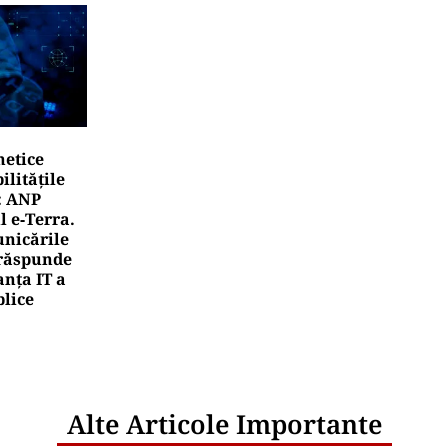
netice
litățile
: ANP
l e‑Terra.
nicările
e răspunde
nța IT a
blice
Alte Articole Importante