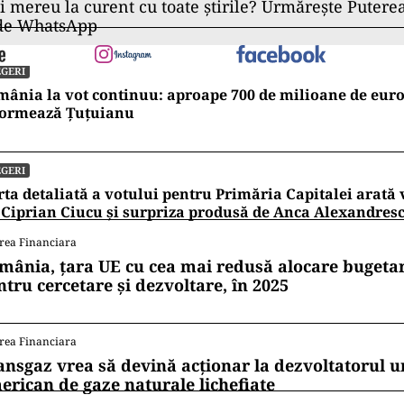
ii mereu la curent cu toate știrile? Urmărește Puterea
 de WhatsApp
GERI
ânia la vot continuu: aproape 700 de milioane de euro 
formează Țuțuianu
GERI
ta detaliată a votului pentru Primăria Capitalei arată v
 Ciprian Ciucu și surpriza produsă de Anca Alexandres
rea Financiara
mânia, țara UE cu cea mai redusă alocare bugetar
ntru cercetare și dezvoltare, în 2025
rea Financiara
ansgaz vrea să devină acționar la dezvoltatorul u
erican de gaze naturale lichefiate