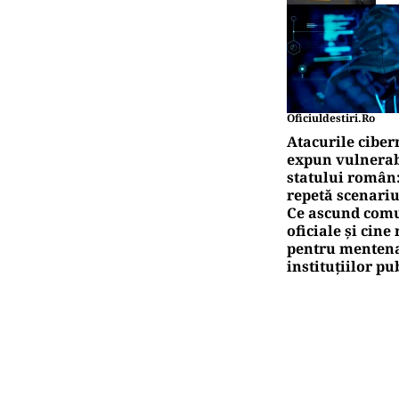
Oficiuldestiri.ro
Atacurile ciber
expun vulnerabi
statului român
repetă scenariu
Ce ascund comu
oficiale și cin
pentru mentena
instituțiilor pu