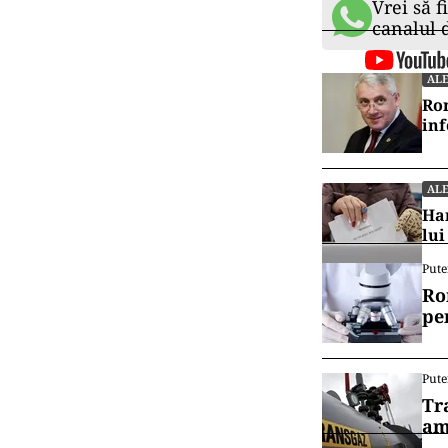
Vrei să f
canalul
ALE
Rom
in
ALE
Har
lui
Pute
Ro
pe
Pute
Tr
am