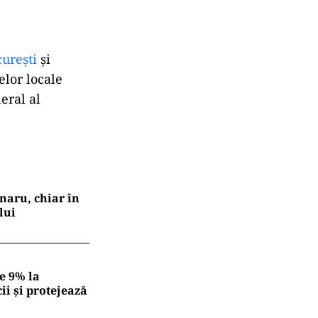
ureşti
şi
elor locale
eral al
naru, chiar în
lui
e 9% la
ii și protejează