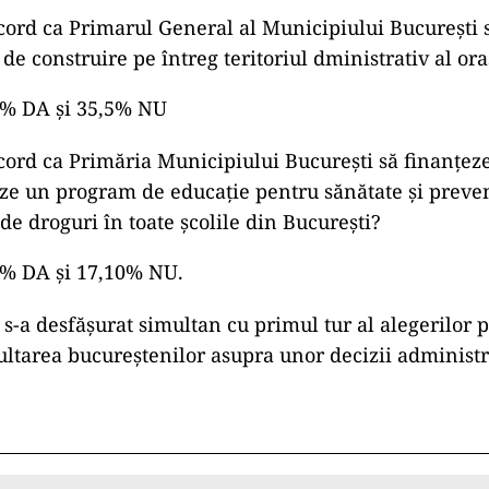
cord ca Primarul General al Municipiului Bucureşti 
e de construire pe întreg teritoriul dministrativ al or
0% DA și 35,5% NU
cord ca Primăria Municipiului Bucureşti să finanţeze
e un program de educaţie pentru sănătate şi preven
e droguri în toate şcolile din Bucureşti?
0% DA și 17,10% NU.
s-a desfășurat simultan cu primul tur al alegerilor p
sultarea bucureștenilor asupra unor decizii administr