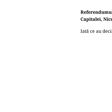
Referendumul e
Capitalei, Nic
Iată ce au deci