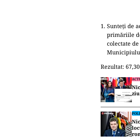
Sunteţi de a
primăriile d
colectate de
Municipiulu
Rezultat: 67,
ACT
Nic
ziu
POLI
Nic
loc
ro