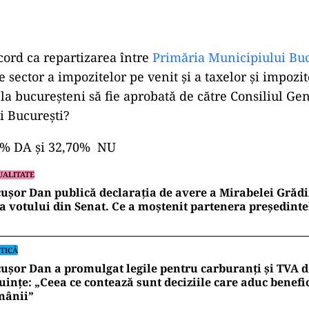
cord ca repartizarea între
Primăria Municipiului Buc
e sector a impozitelor pe venit şi a taxelor şi impozit
 la bucureşteni să fie aprobată de către Consiliul Gen
i Bucureşti?
30% DA și 32,70% NU
UALITATE
ușor Dan publică declarația de avere a Mirabelei Grădi
a votului din Senat. Ce a moștenit partenera președinte
TICĂ
ușor Dan a promulgat legile pentru carburanți și TVA d
uințe: „Ceea ce contează sunt deciziile care aduc benefic
mânii”