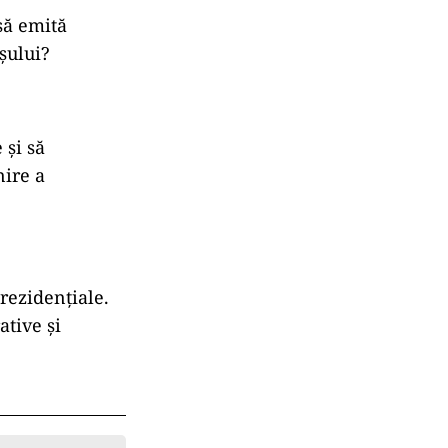
să emită
aşului?
 şi să
ire a
rezidențiale.
ative și