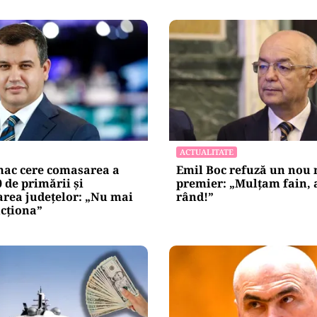
ACTUALITATE
ac cere comasarea a
Emil Boc refuză un nou
0 de primării și
premier: „Mulțam fain, a
area județelor: „Nu mai
rând!”
cționa”