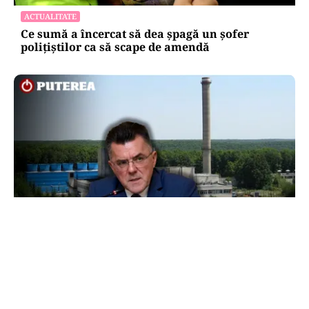
ACTUALITATE
Ce sumă a încercat să dea șpagă un șofer
polițiștilor ca să scape de amendă
ACTUALITATE
Dan Dungaciu, critici dure la adresa
guvernanților în plină criză energetică:
„Guvernează pe un vulcan”