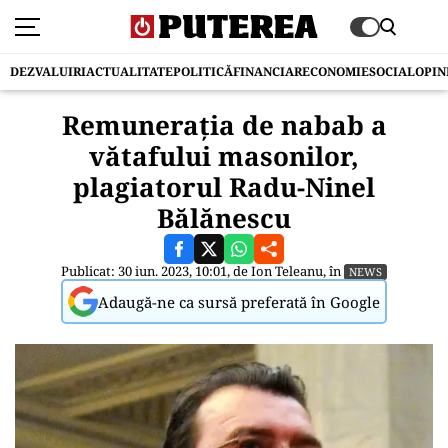
DEZVALUIRI
ACTUALITATE
POLITICĂ
FINANCIAR
ECONOMIE
SOCIAL
OPIN
Remunerația de nabab a
vătafului masonilor,
plagiatorul Radu-Ninel
Bălănescu
Publicat: 30 iun. 2023, 10:01, de
Ion Teleanu
, în
NEWS
Adaugă-ne ca sursă preferată în Google