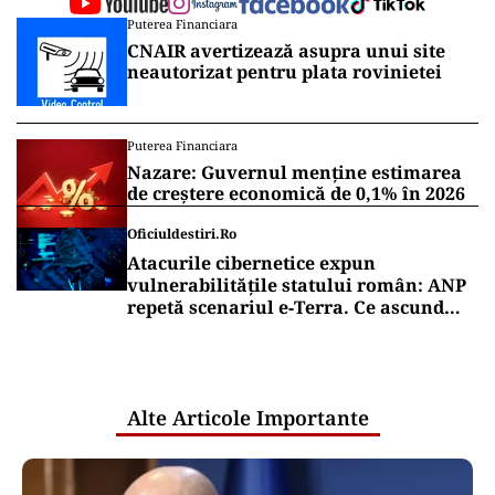
Puterea Financiara
CNAIR avertizează asupra unui site
neautorizat pentru plata rovinietei
Puterea Financiara
Nazare: Guvernul menține estimarea
de creștere economică de 0,1% în 2026
Oficiuldestiri.ro
Atacurile cibernetice expun
vulnerabilitățile statului român: ANP
repetă scenariul e‑Terra. Ce ascund
comunicările oficiale și cine răspunde
pentru mentenanța IT a instituțiilor
publice
Alte Articole Importante