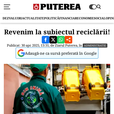
DEZVALUIRI
ACTUALITATE
POLITICĂ
FINANCIAR
ECONOMIE
SOCIAL
OPIN
Revenim la subiectul reciclării!
Publicat: 30 apr. 2025, 13:31, de
Ziarul Puterea
, în
ADMINISTRATIE
Adaugă-ne ca sursă preferată în Google