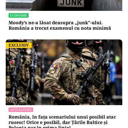
ECONOMIE
Moody’s ne-a lăsat deasupra „junk”-ului.
România a trecut examenul cu nota minimă
EXCLUSIV
EXCLUSIV
ACTUALITATE
România, în fața scenariului unui posibil atac
rusesc! Orice e posibil, dar Țările Baltice și
Polonia par în prima linie!