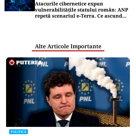
Atacurile cibernetice expun
vulnerabilitățile statului român: ANP
repetă scenariul e‑Terra. Ce ascund
comunicările oficiale și cine răspunde
pentru mentenanța IT a instituțiilor
publice
Alte Articole Importante
POLITICĂ