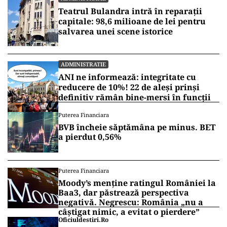
Teatrul Bulandra intră în reparații
capitale: 98,6 milioane de lei pentru
salvarea unei scene istorice
ADMINISTRATIE
ANI ne informează: integritate cu
reducere de 10%! 22 de aleși prinși
definitiv rămân bine-mersi în funcții
Puterea Financiara
BVB încheie săptămâna pe minus. BET
a pierdut 0,56%
Puterea Financiara
Moody’s menține ratingul României la
Baa3, dar păstrează perspectiva
negativă. Negrescu: România „nu a
câștigat nimic, a evitat o pierdere”
Oficiuldestiri.ro