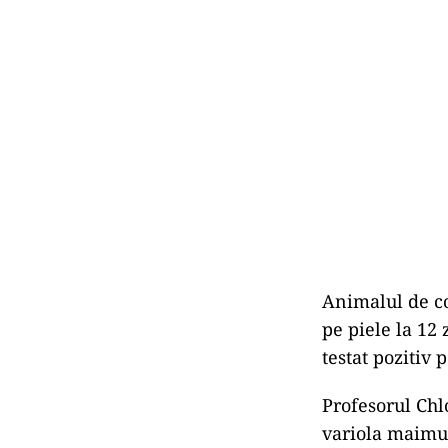
Animalul de co
pe piele la 12
testat pozitiv
Profesorul Chl
variola maimuț