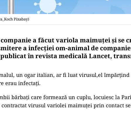
ra_Koch Pixabay)
 companie a făcut variola maimuței și se cr
mitere a infecției om-animal de companie,
 publicat în revista medicală Lancet, tran
alul, un ogar italian, ar fi luat virusul,el împărțind
re erau infectați.
ambii bărbați care formează un cuplu, locuiesc la Pari
 contractat virusul variolei maimuței prin contact sex
Play