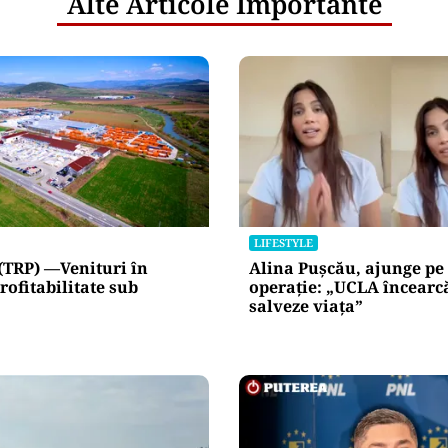
Alte Articole Importante
LIFESTYLE
(TRP) —Venituri în
Alina Pușcău, ajunge pe
rofitabilitate sub
operație: „UCLA încearc
salveze viața”