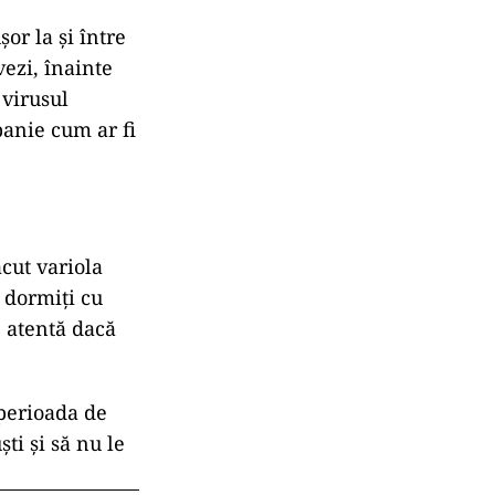
or la și între
ezi, înainte
 virusul
panie cum ar fi
cut variola
 dormiți cu
e atentă dacă
 perioada de
ti și să nu le