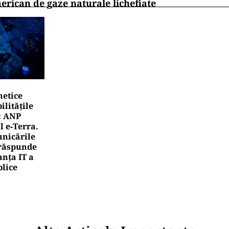
erican de gaze naturale lichefiate
netice
litățile
: ANP
l e‑Terra.
nicările
e răspunde
nța IT a
blice