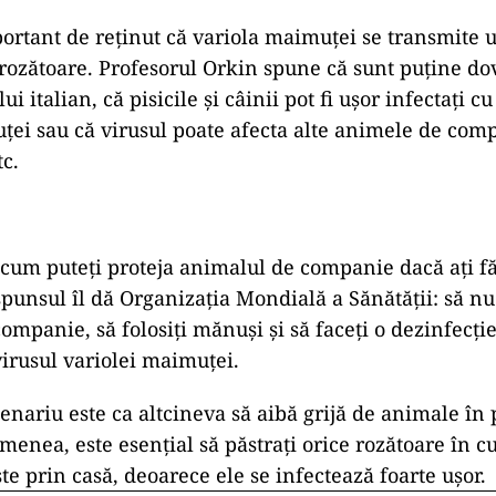
ortant de reținut că variola maimuței se transmite uș
 rozătoare. Profesorul Orkin spune că sunt puține dov
i italian, că pisicile și câinii pot fi ușor infectați cu
ței sau că virusul poate afecta alte animele de com
tc.
 cum puteți proteja animalul de companie dacă ați fă
unsul îl dă Organizația Mondială a Sănătății: să nu
ompanie, să folosiți mănuși și să faceți o dezinfecți
virusul variolei maimuței.
enariu este ca altcineva să aibă grijă de animale în
menea, este esențial să păstrați orice rozătoare în cuș
ște prin casă, deoarece ele se infectează foarte ușor.