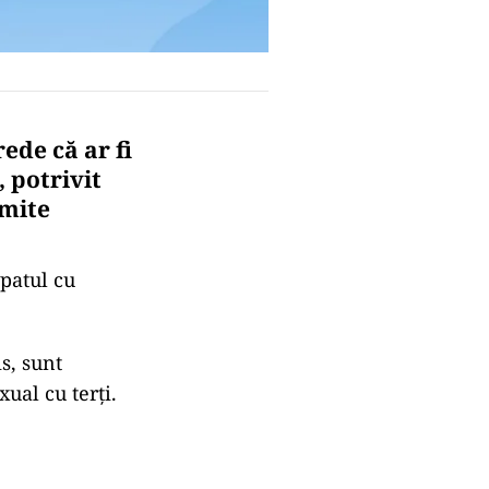
ede că ar fi
 potrivit
smite
 patul cu
s, sunt
ual cu terți.