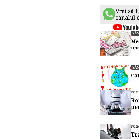
Vrei să f
canalul
SĂ
Mes
tem
SĂ
Cât
Pute
Ro
pe
Pute
Tr