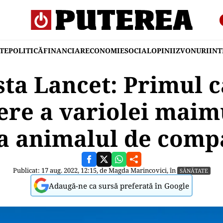
TE
POLITICĂ
FINANCIAR
ECONOMIE
SOCIAL
OPINII
ZVONURI
IN
sta Lancet: Primul c
ere a variolei maimu
a animalul de comp
Publicat: 17 aug. 2022, 12:15, de
Magda Marincovici
, în
SĂNĂTATE
Adaugă-ne ca sursă preferată în Google