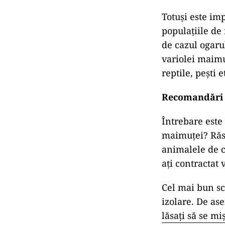
Totuși este imp
populațiile de
de cazul ogarulu
variolei maimu
reptile, pești e
Recomandări
Întrebare este
maimuței? Răsp
animalele de c
ați contractat 
Cel mai bun sc
izolare. De ase
lăsați să se mi