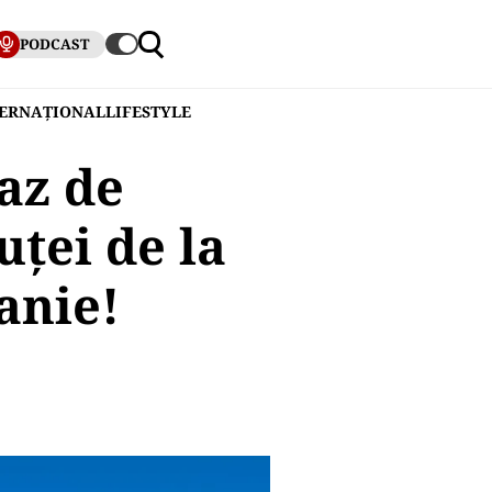
PODCAST
TERNAȚIONAL
LIFESTYLE
az de
ței de la
anie!