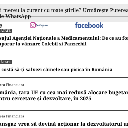
ii mereu la curent cu toate știrile? Urmărește Puterea
 de WhatsApp
NĂTATE
ajul Agenției Naționale a Medicamentului: De ce au fos
porar la vânzare Colebil și Panzcebil
NĂTATE
 costă să-ți salvezi câinele sau pisica în România
rea Financiara
mânia, țara UE cu cea mai redusă alocare bugetar
ntru cercetare și dezvoltare, în 2025
rea Financiara
ansgaz vrea să devină acționar la dezvoltatorul u