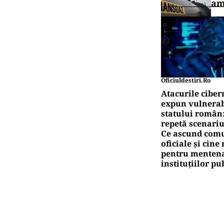
am
Oficiuldestiri.ro
Atacurile ciber
expun vulnerabi
statului român
repetă scenariu
Ce ascund comu
oficiale și cin
pentru mentena
instituțiilor pu