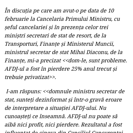
În discuția pe care am avut-o pe data de 10
februarie la Cancelaria Primului Ministru, cu
șeful cancelariei și în prezența celor trei
miniștri secretari de stat de resort, de la
Transporturi, Finanțe și Ministerul Muncii,
ministrul secretar de stat Mihai Diaconu, de la
Finanțe, mi-a precizat <<dom-le, sunt probleme.
AFDJ-ul a fost în pierdere 25% anul trecut și
trebuie privatizat>>.
I-am răspuns: <<domnule ministru secretar de
stat, sunteți dezinformat și într-o gravă eroare
de interpretare a situației AFDJ-ului. Nu
cunoașteți ce înseamnă. AFDJ-ul nu poate să
aibă nici profit, nici pierdere. Rezultatul a fost
influențat de cineva din Consiliul Concurenței,