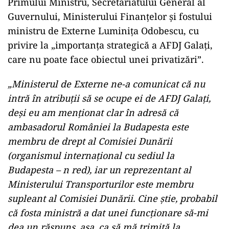
Primului Ministru, Secretariatului General al
Guvernului, Ministerului Finanțelor și fostului
ministru de Externe Luminița Odobescu, cu
privire la „importanța strategică a AFDJ Galați,
care nu poate face obiectul unei privatizări”.
„Ministerul de Externe ne-a comunicat că nu
intră în atribuții să se ocupe ei de AFDJ Galați,
deși eu am menționat clar în adresă că
ambasadorul României la Budapesta este
membru de drept al Comisiei Dunării
(organismul internațional cu sediul la
Budapesta – n red), iar un reprezentant al
Ministerului Transporturilor este membru
supleant al Comisiei Dunării. Cine știe, probabil
că fosta ministră a dat unei funcționare să-mi
dea un răspuns, așa, ca să mă trimită la