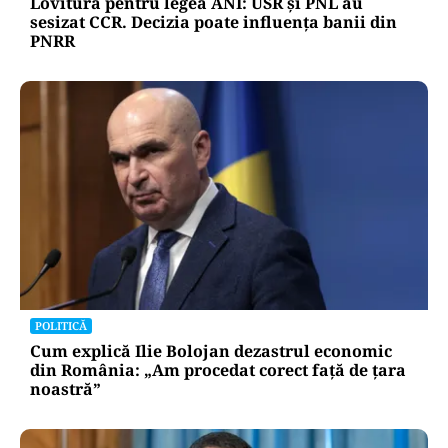
Lovitură pentru legea ANI: USR și PNL au
sesizat CCR. Decizia poate influența banii din
PNRR
POLITICĂ
Cum explică Ilie Bolojan dezastrul economic
din România: „Am procedat corect față de țara
noastră”