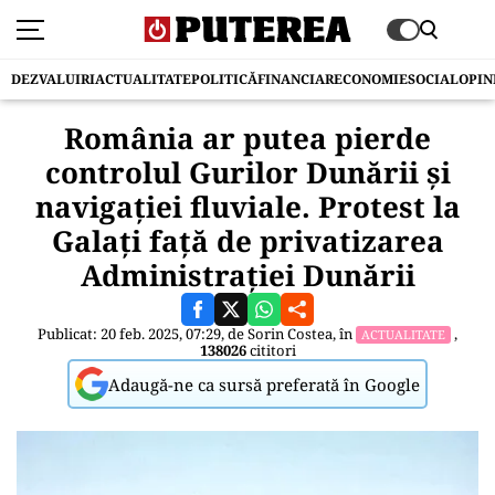
DEZVALUIRI
ACTUALITATE
POLITICĂ
FINANCIAR
ECONOMIE
SOCIAL
OPIN
România ar putea pierde
controlul Gurilor Dunării și
navigației fluviale. Protest la
Galați față de privatizarea
Administrației Dunării
Publicat: 20 feb. 2025, 07:29, de
Sorin Costea
, în
,
ACTUALITATE
138026
cititori
Adaugă-ne ca sursă preferată în Google