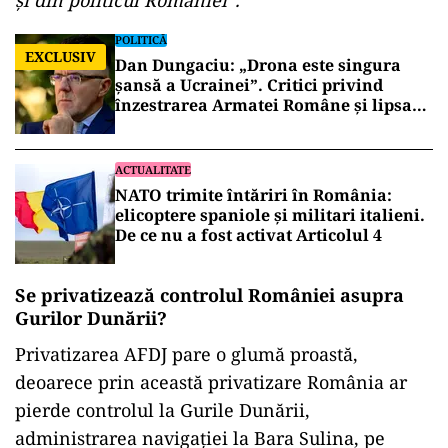
și din politicul României”.
POLITICĂ
EXCLUSIV
Dan Dungaciu: „Drona este singura
șansă a Ucrainei”. Critici privind
înzestrarea Armatei Române și lipsa
explicațiilor despre incidentul de la
Constanța
ACTUALITATE
NATO trimite întăriri în România:
elicoptere spaniole și militari italieni.
De ce nu a fost activat Articolul 4
Se privatizează controlul României asupra
Gurilor Dunării?
Privatizarea AFDJ pare o glumă proastă,
deoarece prin această privatizare România ar
pierde controlul la Gurile Dunării,
administrarea navigației la Bara Sulina, pe