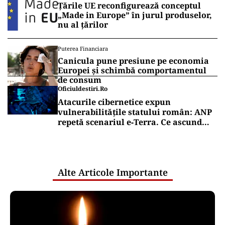
Țările UE reconfigurează conceptul
„Made in Europe” în jurul produselor,
nu al țărilor
Puterea Financiara
Canicula pune presiune pe economia
Europei și schimbă comportamentul
de consum
Oficiuldestiri.ro
Atacurile cibernetice expun
vulnerabilitățile statului român: ANP
repetă scenariul e‑Terra. Ce ascund
comunicările oficiale și cine răspunde
pentru mentenanța IT a instituțiilor
publice
Alte Articole Importante