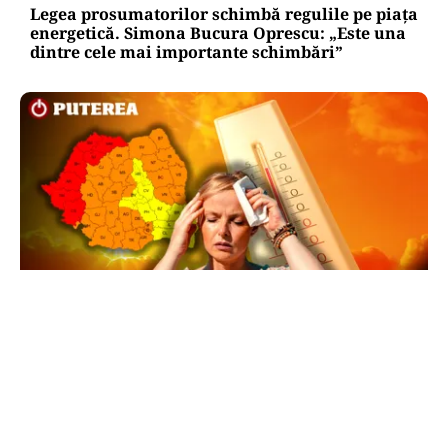
Legea prosumatorilor schimbă regulile pe piața
energetică. Simona Bucura Oprescu: „Este una
dintre cele mai importante schimbări”
METEO
Cod roșu de caniculă extremă, prelungit în
șapte județe: temperaturi de până la 41 de
grade