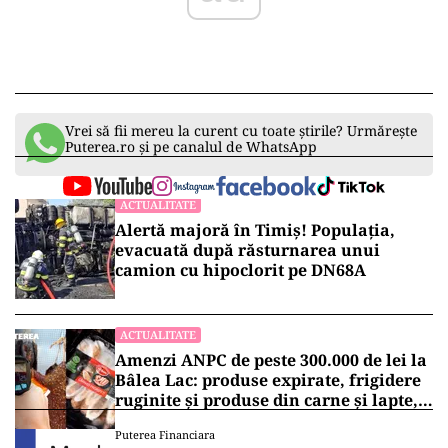
Vrei să fii mereu la curent cu toate știrile? Urmărește
Puterea.ro și pe canalul de WhatsApp
ACTUALITATE
Alertă majoră în Timiș! Populația,
evacuată după răsturnarea unui
camion cu hipoclorit pe DN68A
ACTUALITATE
Amenzi ANPC de peste 300.000 de lei la
Bâlea Lac: produse expirate, frigidere
ruginite și produse din carne și lapte,
lăsate la soare
Puterea Financiara