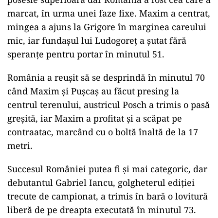
marcat, în urma unei faze fixe. Maxim a centrat,
mingea a ajuns la Grigore în marginea careului
mic, iar fundaşul lui Ludogoreţ a şutat fără
speranţe pentru portar în minutul 51.
România a reuşit să se desprindă în minutul 70
când Maxim şi Puşcaş au făcut presing la
centrul terenului, austricul Posch a trimis o pasă
greșită, iar Maxim a profitat şi a scăpat pe
contraatac, marcând cu o boltă înaltă de la 17
metri.
Succesul României putea fi şi mai categoric, dar
debutantul Gabriel Iancu, golgheterul ediţiei
trecute de campionat, a trimis în bară o lovitură
liberă de pe dreapta executată în minutul 73.