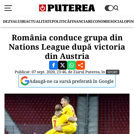
DEZVALUIRI
ACTUALITATE
POLITICĂ
FINANCIAR
ECONOMIE
SOCIAL
OPIN
România conduce grupa din
Nations League după victoria
din Austria
Publicat: 07 sept. 2020, 23:46, de
Ziarul Puterea
, în
SPORT
Adaugă-ne ca sursă preferată în Google