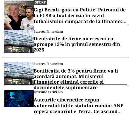
SPORT
Gigi Becali, gata cu Politic! Patronul de
la FCSB a luat decizia în cazul
fotbalistului cumpărat de la Dinamo:
„Fac curățenie! Nu e de echipa asta”
Puterea Financiara
Dizolvările de firme au crescut cu
aproape 13% în primul semestru din
2026
Puterea Financiara
Bonificația de 3% pentru firme va fi
acordată automat. Ministerul
Finanțelor elimină cererile și
documentele suplimentare
Oficiuldestiri.ro
Atacurile cibernetice expun
vulnerabilitățile statului român: ANP
repetă scenariul e‑Terra. Ce ascund
comunicările oficiale și cine răspunde
pentru mentenanța IT a instituțiilor
publice