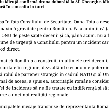
u Miruță confirmă drona doborâtă la Sf. Gheorghe. Min
ncă în concediu la turci
 sa în fața Consiliului de Securitate, Oana Țoiu a de
maximă gravitate pentru România. Ea a amintit că ț
ONU de peste șapte decenii și că, până acum, nu a f
niune de urgență a Consiliului pentru un incident car
od direct.
mat că România a construit, în ultimele trei decenii,
securitate în regiune, dezvoltând o economie puternic
i rolul de partener strategic în cadrul NATO și al Un
ai de aceea, a spus ea, autoritățile române consider
fel de incidente să nu fie tratate cu indiferență și să 
rte a unei noi realități regionale.
incipalele mesaje transmise de reprezentanta Român