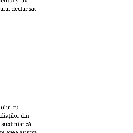
entul și au
iului declanșat
nului cu
liaților din
 subliniat că
ate avea asupra