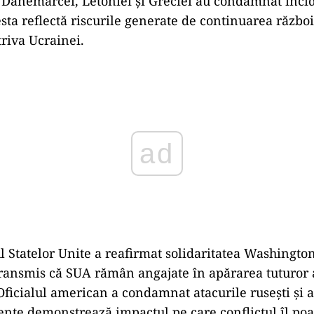
, Danemarcei, Letoniei și Greciei au condamnat incid
esta reflectă riscurile generate de continuarea războ
riva Ucrainei.
ad
 Statelor Unite a reafirmat solidaritatea Washingto
ransmis că SUA rămân angajate în apărarea tuturor a
ficialul american a condamnat atacurile rusești și a
dente demonstrează impactul pe care conflictul îl po