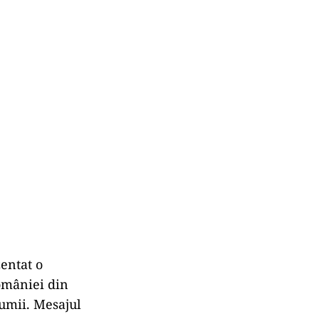
zentat o
României din
lumii. Mesajul