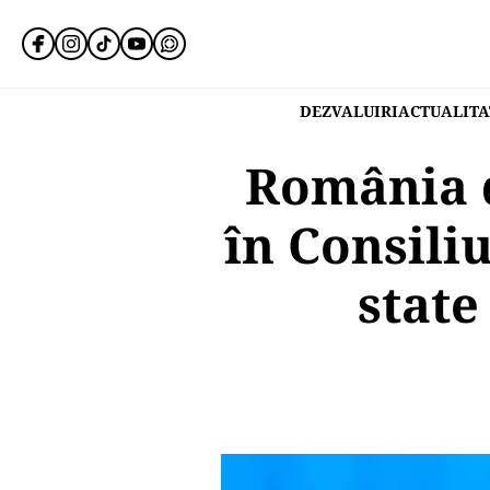
DEZVALUIRI
ACTUALITA
România d
în Consili
state