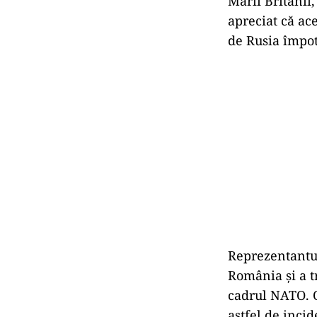
Marii Britanii
apreciat că ac
de Rusia împot
Reprezentantul
România și a t
cadrul NATO. O
astfel de inci