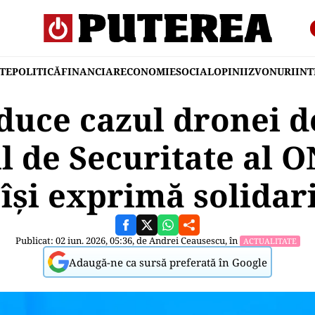
TE
POLITICĂ
FINANCIAR
ECONOMIE
SOCIAL
OPINII
ZVONURI
IN
uce cazul dronei de
ul de Securitate al O
 își exprimă solidar
Publicat: 02 iun. 2026, 05:36, de
Andrei Ceausescu
, în
ACTUALITATE
Adaugă-ne ca sursă preferată în Google