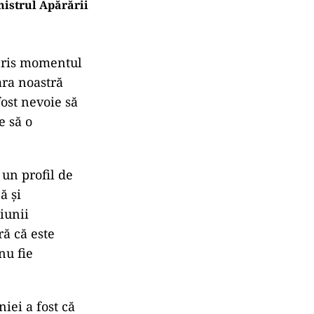
istrul Apărării
scris momentul
ara noastră
ost nevoie să
e să o
 un profil de
ă și
iunii
ă că este
nu fie
iei a fost că