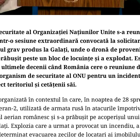
ecuritate al Organizației Națiunilor Unite s-a reun
într-o sesiune extraordinară convocată la solicit
ul grav produs la Galați, unde o dronă de proven
răbușit peste un bloc de locuințe și a explodat. E
 ultimele decenii când România cere o reuniune d
 organism de securitate al ONU pentru un incident
t teritoriul și cetățenii săi.
organizată în contextul în care, în noaptea de 28 spr
eran-2, utilizată de armata rusă în atacurile împotri
iul aerian românesc și s-a prăbușit pe acoperișul unui
ați. Explozia care a urmat a provocat un incendiu, a
determinat evacuarea zecilor de locatari ai imobilulu