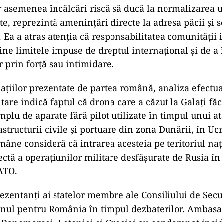
 asemenea încălcări riscă să ducă la normalizarea u
ate, reprezintă amenințări directe la adresa păcii și s
. Ea a atras atenția că responsabilitatea comunității 
ine limitele impuse de dreptul internațional și de a
r prin forță sau intimidare.
mațiilor prezentate de partea română, analiza efectu
itare indică faptul că drona care a căzut la Galați făc
plu de aparate fără pilot utilizate în timpul unui a
structurii civile și portuare din zona Dunării, în Uc
mâne consideră că intrarea acesteia pe teritoriul naț
ectă a operațiunilor militare desfășurate de Rusia î
ATO.
zentanți ai statelor membre ale Consiliului de Secur
inul pentru România în timpul dezbaterilor. Ambasad