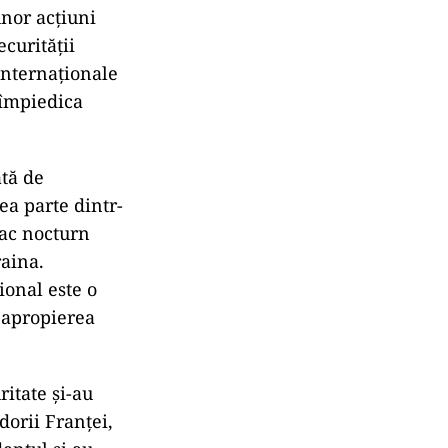
nor acțiuni
ecurității
internaționale
 împiedica
ată de
ea parte dintr-
tac nocturn
raina.
ional este o
n apropierea
itate și-au
orii Franței,