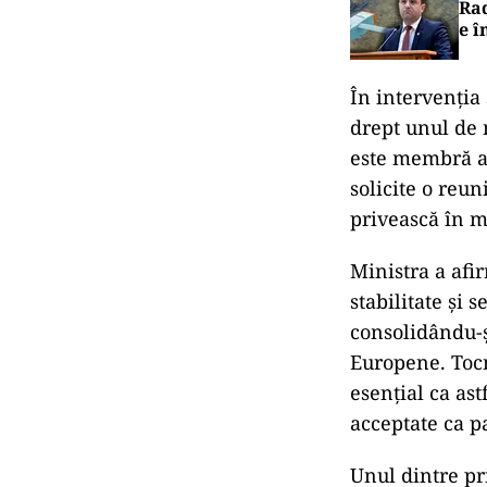
Rad
e î
În intervenția
drept unul de 
este membră a 
solicite o reu
privească în m
Ministra a afir
stabilitate și 
consolidându-ș
Europene. Tocm
esențial ca ast
acceptate ca pa
Unul dintre pr