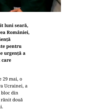
it luni seară,
area României,
iență
ste pentru
e urgență a
 care
e 29 mai, o
va Ucrainei, a
 bloc din
 rănit două
i.