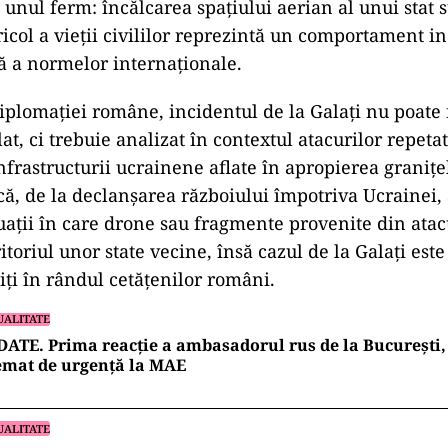
 unul ferm: încălcarea spațiului aerian al unui stat 
icol a vieții civililor reprezintă un comportament in
ă a normelor internaționale.
diplomației române, incidentul de la Galați nu poate f
t, ci trebuie analizat în contextul atacurilor repeta
nfrastructurii ucrainene aflate în apropierea graniț
că, de la declanșarea războiului împotriva Ucrainei, 
ații în care drone sau fragmente provenite din atacu
itoriul unor state vecine, însă cazul de la Galați este
iți în rândul cetățenilor români.
UALITATE
ATE. Prima reacție a ambasadorul rus de la București, 
emat de urgență la MAE
UALITATE