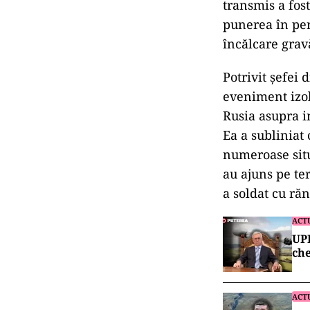
transmis a fost
punerea în per
încălcare grav
Potrivit șefei 
eveniment izola
Rusia asupra i
Ea a subliniat 
numeroase situ
au ajuns pe ter
a soldat cu răn
ACT
UPD
ch
ACT