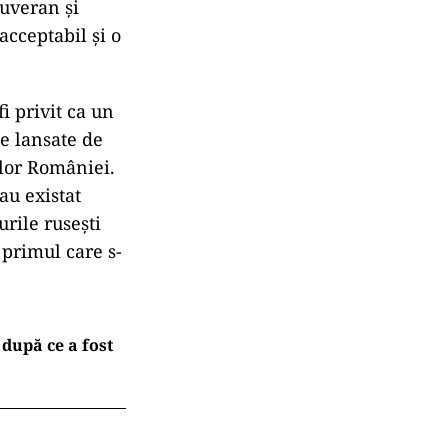
suveran și
acceptabil și o
i privit ca un
te lansate de
elor României.
au existat
rile rusești
 primul care s-
după ce a fost