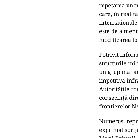
repetarea unor
care, în realit
internaționale
este de a menț
modificarea lo
Potrivit infor
structurile mil
un grup mai am
împotriva infra
Autoritățile ro
consecință dir
frontierelor N
Numeroși repre
exprimat sprij