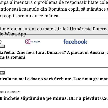
isipa alimentară o problemă de responsabilitate cole
tenționează mamele din România copiii să mănânce t
unt copii care nu au ce mânca!
ii mereu la curent cu toate știrile? Urmărește Puterea
 de WhatsApp
DIU
kiPedia: Cine ne-a furat Dunărea? A plouat în Austria, 
uns la români
DIU
icula nu mai e doar o vară fierbinte. Este noua gramat
rea Financiara
B încheie săptămâna pe minus. BET a pierdut 0,5