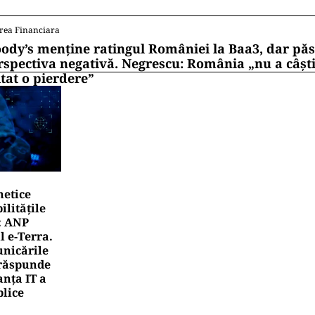
rea Financiara
ody’s menține ratingul României la Baa3, dar pă
rspectiva negativă. Negrescu: România „nu a câști
itat o pierdere”
netice
litățile
: ANP
l e‑Terra.
nicările
e răspunde
nța IT a
blice