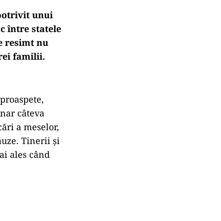
otrivit unui
c între statele
e resimt nu
ei familii.
 proaspete,
unar câteva
cări a meselor,
uze. Tinerii și
ai ales când