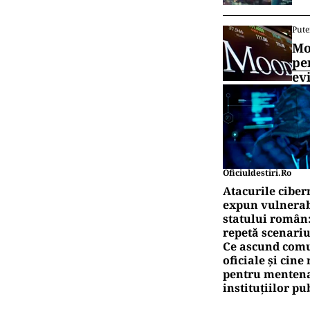
Pute
Mo
pe
ev
Oficiuldestiri.ro
Atacurile ciber
expun vulnerabi
statului român
repetă scenariu
Ce ascund comu
oficiale și cin
pentru mentena
instituțiilor pu