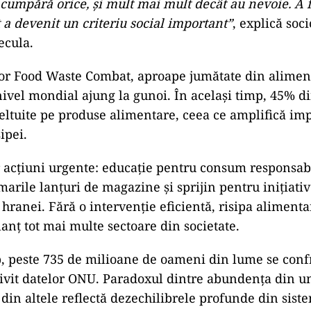
cumpără orice, și mult mai mult decât au nevoie. A f
 a devenit un criteriu social important”
, explică soc
ecula.
or Food Waste Combat, aproape jumătate din alimen
ivel mondial ajung la gunoi. În același timp, 45% di
eltuite pe produse alimentare, ceea ce amplifică im
ipei.
er acțiuni urgente: educație pentru consum responsabi
marile lanțuri de magazine și sprijin pentru inițiati
 hranei. Fără o intervenție eficientă, risipa aliment
lanț tot mai multe sectoare din societate.
p, peste 735 de milioane de oameni din lume se conf
ivit datelor ONU. Paradoxul dintre abundența din un
 din altele reflectă dezechilibrele profunde din sist