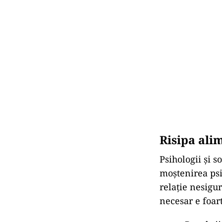
Risipa ali
Psihologii și s
moștenirea psi
relație nesigu
necesar e foar