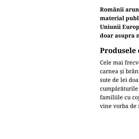
Românii arunc
material publ
Uniunii Europ
doar asupra me
Produsele 
Cele mai frecv
carnea și brân
sute de lei do
cumpărăturile 
familiile cu c
vine vorba de 