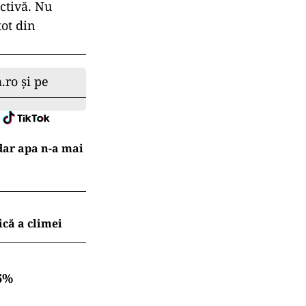
ctivă. Nu
ot din
.ro și pe
dar apa n-a mai
ică a climei
6%