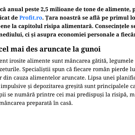
ă anual peste 2,5 milioane de tone de alimente, p
icat de
Profit.ro
. Țara noastră se află pe primul lo
ene la capitolul risipa alimentară. Consecințele s
diului, ci și asupra economiei personale a fiecăr
cel mai des aruncate la gunoi
ent irosite alimente sunt mâncarea gătită, legumele
zeturile. Specialiștii spun că fiecare român pierde l
ar din cauza alimentelor aruncate. Lipsa unei planifi
impulsive și depozitarea greșită sunt principalele ca
opii se numără printre cei mai predispuși la risipă, m
mâncarea preparată în casă.
Play