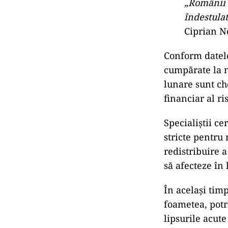
„Românii 
îndestulat
Ciprian N
Conform datel
cumpărate la n
lunare sunt ch
financiar al ris
Specialiștii c
stricte pentru 
redistribuire a
să afecteze în 
În același tim
foametea, potr
lipsurile acute