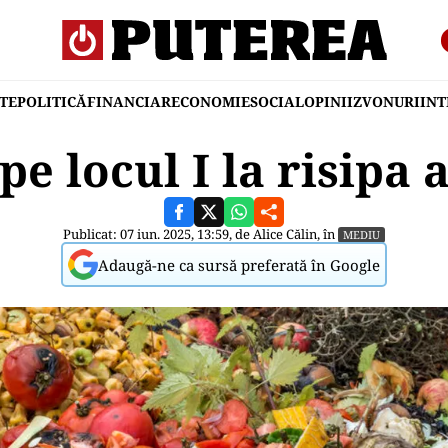
TE
POLITICĂ
FINANCIAR
ECONOMIE
SOCIAL
OPINII
ZVONURI
IN
e locul I la risipa
Publicat: 07 iun. 2025, 13:59, de
Alice Călin
, în
MEDIU
Adaugă-ne ca sursă preferată în Google