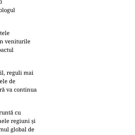
i
iologul
tele
n veniturile
pactul
l, reguli mai
vele de
ară va continua
runtă cu
ele regiuni și
emul global de