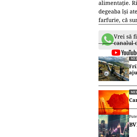
alimentație. R
degeaba își a
farfurie, că s
Vrei să f
canalul
ME
Fri
aj
ME
Can
Pute
BV