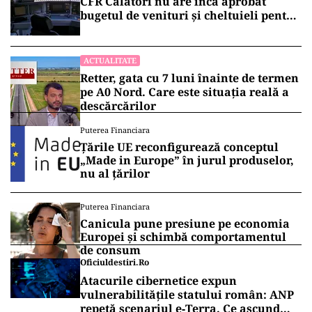
CFR Călători nu are încă aprobat
bugetul de venituri și cheltuieli pentru
2026
ACTUALITATE
Retter, gata cu 7 luni înainte de termen
pe A0 Nord. Care este situația reală a
descărcărilor
Puterea Financiara
Țările UE reconfigurează conceptul
„Made in Europe” în jurul produselor,
nu al țărilor
Puterea Financiara
Canicula pune presiune pe economia
Europei și schimbă comportamentul
de consum
Oficiuldestiri.ro
Atacurile cibernetice expun
vulnerabilitățile statului român: ANP
repetă scenariul e‑Terra. Ce ascund