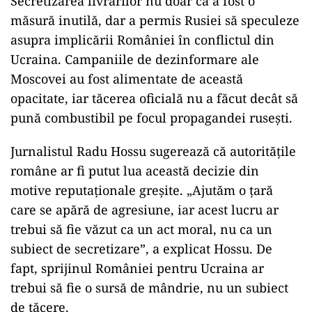
Secretizarea livrărilor nu doar că a fost o
măsură inutilă, dar a permis Rusiei să speculeze
asupra implicării României în conflictul din
Ucraina. Campaniile de dezinformare ale
Moscovei au fost alimentate de această
opacitate, iar tăcerea oficială nu a făcut decât să
pună combustibil pe focul propagandei rusești.
Jurnalistul Radu Hossu sugerează că autoritățile
române ar fi putut lua această decizie din
motive reputaționale greșite. „Ajutăm o țară
care se apără de agresiune, iar acest lucru ar
trebui să fie văzut ca un act moral, nu ca un
subiect de secretizare”, a explicat Hossu. De
fapt, sprijinul României pentru Ucraina ar
trebui să fie o sursă de mândrie, nu un subiect
de tăcere.