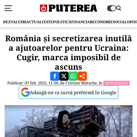
DEZVALUIRI
ACTUALITATE
POLITICĂ
FINANCIAR
ECONOMIE
SOCIAL
OPIN
România și secretizarea inutilă
a ajutoarelor pentru Ucraina:
Cugir, marca imposibil de
ascuns
Publicat: 07 feb. 2025, 11:50, de
Cristian Matache
, în
ACTUALITATE
Adaugă-ne ca sursă preferată în Google